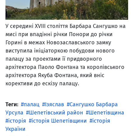
У середині XVIII століття Барбара Сангушко на
мисі при впадінні річки Понори до річки
Горині в межах Новозаславського замку
виступила ініціаторкою побудови нового
палацу за проектами її придворного
архітектора Паоло Фонтана та королівського
архітектора Якуба Фонтана, який вніс
корективи до ескізу палацу.
Теги:
палац
Ізяслав
Сангушко Барбара
Урсула
Шепетівський район
Шепетівщина
історія
історія Шепетівщини
історія
України