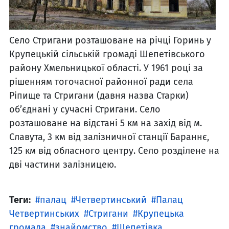
Село Стригани розташоване на річці Горинь у
Крупецькій сільській громаді Шепетівського
району Хмельницької області. У 1961 році за
рішенням тогочасної районної ради села
Ріпище та Стригани (давня назва Старки)
об’єднані у сучасні Стригани. Село
розташоване на відстані 5 км на захід від м.
Славута, 3 км від залізничної станції Бараннє,
125 км від обласного центру. Село розділене на
дві частини залізницею.
Теги:
палац
Четвертинський
Палац
Четвертинських
Стригани
Крупецька
громада
знайомство
Шепетівка