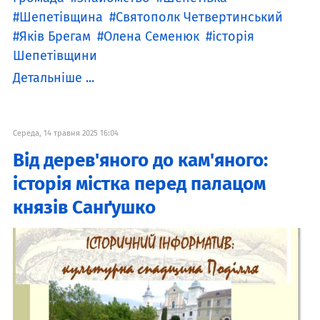
Шепетівщина
Святополк Четвертинський
Яків Брегам
Олена Семенюк
історія
Шепетівщини
Детальніше ...
Середа, 14 травня 2025 16:04
Від дерев'яного до кам'яного:
історія містка перед палацом
князів Санґушко