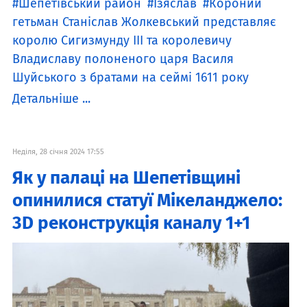
Шепетівський район
Ізяслав
Короний
гетьман Станіслав Жолкевський представляє
королю Сигизмунду III та королевичу
Владиславу полоненого царя Василя
Шуйського з братами на сеймі 1611 року
Детальніше ...
Неділя, 28 січня 2024 17:55
Як у палаці на Шепетівщині
опинилися статуї Мікеланджело:
3D реконструкція каналу 1+1