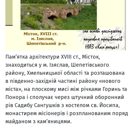
Пам’ятка архітектури ХVІІІ ст., Місток,
знаходиться у м. Ізяслав, Шепетівського
району, Хмельницької області та розташована
в південно-західній частині району «нового
міста», на плоскому мисі між річками Горинь та
Понора і сполучає через штучний оборонний
рів Садибу Сангушків з костелом св. Йосипа,
монастирем місіонерів і розпланованим поряд
майданом з кам’яницями.