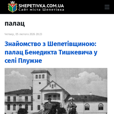
палац
Четвер, 05 лютого 2026 20:23
Знайомство з Шепетівщиною:
палац Бенедикта Тишкевича у
селі Плужне