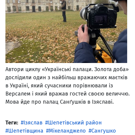
Автори циклу «Українські палаци. Золота доба»
дослідили один з найбільш вражаючих маєтків
в Україні, який сучасники порівнювали із
Версалем і який вражав гостей своєю величчю.
Мова йде про палац Санґушків в Ізяславі.
Теги:
Ізяслав
Шепетівський район
Шепетівщина
Мікеланджело
Сангушко