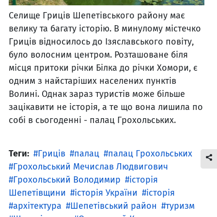
Селище Гриців Шепетівського району має
велику та багату історію. В минулому містечко
Гриців відносилось до Ізяславського повіту,
було волосним центром. Розташоване біля
місця притоки річки Білка до річки Хомори, є
одним з найстаріших населених пунктів
Волині. Однак зараз туристів може більше
зацікавити не історія, а те що вона лишила по
собі в сьогоденні - палац Грохольських.
Теги:
Гриців
палац
палац Грохольських
Грохольський Мечислав Людвигович
Грохольський Володимир
історія
Шепетівщини
історія України
історія
архітектура
Шепетівський район
туризм