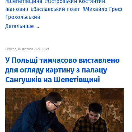
Шепетівщина
Острозький Костянтин
Іванович
Заславський повіт
Михайло Греф
Грохольський
Детальніше ...
Середа, 07 лютого 2024 15:49
У Польщі тимчасово виставлено
для огляду картину з палацу
Сангушків на Шепетівщині