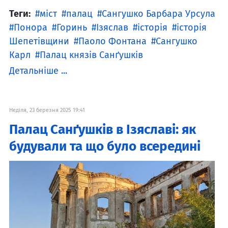
Теги:
міст
палац
Сангушко Барбара Урсула
Понора
Горинь
Ізяслав
історія
історія
Шепетівщини
Паоло Фонтана
Сангушко
Карл
Палац князів Санґушків
Детальніше ...
Неділя, 23 березня 2025 19:41
Палац Санґушків в Ізяславі: як
будували та що було всередині