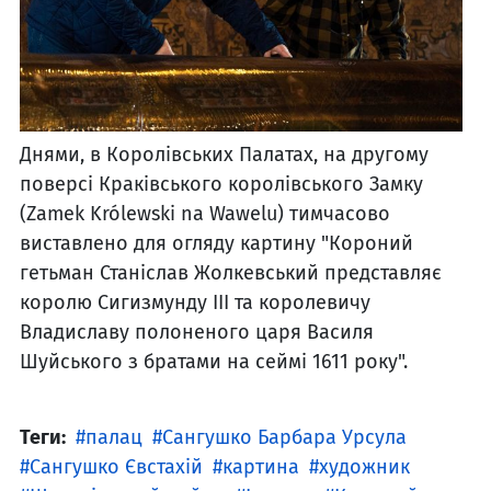
Днями, в Королівських Палатах, на другому
поверсі Краківського королівського Замку
(Zamek Królewski na Wawelu) тимчасово
виставлено для огляду картину "Короний
гетьман Станіслав Жолкевський представляє
королю Сигизмунду III та королевичу
Владиславу полоненого царя Василя
Шуйського з братами на сеймі 1611 року".
Теги:
палац
Сангушко Барбара Урсула
Сангушко Євстахій
картина
художник