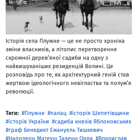
Історія села Плужне — це не просто хроніка
зміни власників, а літопис перетворення
скромної дерев’яної садиби на одну з
найвишуканіших резиденцій Волині. Це
розповідь про те, як архітектурний геній став
жертвою ідеологічного невігластва та полум’я
революції.
Теги:
Плужне
палац
історія Шепетівщини
історія України
садиба князів Яблоновських
граф Бенедикт Емануель Тишкевич
Наполеон Матеуш Тадеуш Орда
Владислав