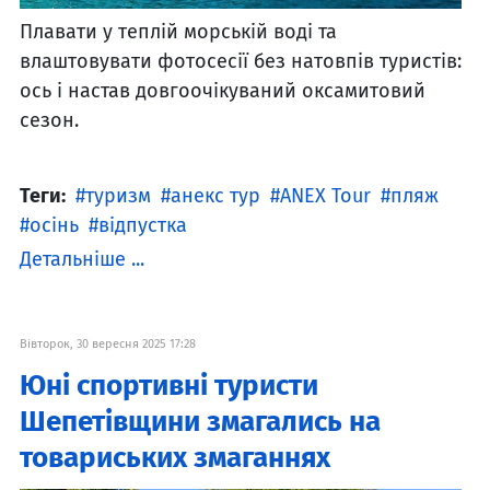
Плавати у теплій морській воді та
влаштовувати фотосесії без натовпів туристів:
ось і настав довгоочікуваний оксамитовий
сезон.
Теги:
туризм
анекс тур
ANEX Tour
пляж
осінь
відпустка
Детальніше ...
Вівторок, 30 вересня 2025 17:28
Юні спортивні туристи
Шепетівщини змагались на
товариських змаганнях