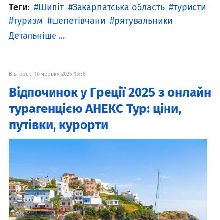
Теги:
Шипіт
Закарпатська область
туристи
туризм
шепетівчани
рятувальники
Детальніше ...
Вівторок, 10 червня 2025 13:58
Відпочинок у Греції 2025 з онлайн
турагенцією АНЕКС Тур: ціни,
путівки, курорти