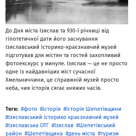
До Дня міста Ізяслав та 930-ї річниці від
гіпотетичної дати його заснування
Ізяславський історико-краєзнавчий музей
підготував для містян та гостей захопливий
фотоекскурс у минуле. Ізяслав — це не просто
одне із найдавніших міст сучасної
Хмельниччини, це справжній музей просто
неба, чия історія сягає княжих часів.
Теги:
фото
історія
історія Шепетівщини
Ізяславський історико краєзнавчий музей
Ізяславська ОТГ
Ізяслав
Шепетівський
район
Шепетівщина
день міста
туризм