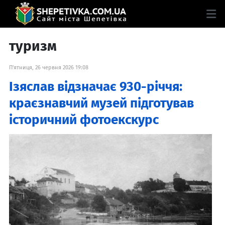
туризм
П'ятниця, 26 червня 2026 19:08
Ізяслав відзначає 930-річчя:
краєзнавчий музей підготував
історичний фотоекскурс