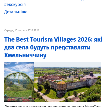
екскурсія
Детальніше ...
Середа, 10 червня 2026 21:41
The Best Tourism Villages 2026: які
два села будуть представляти
Хмельниччину
Державне агентство розвитку туризму України