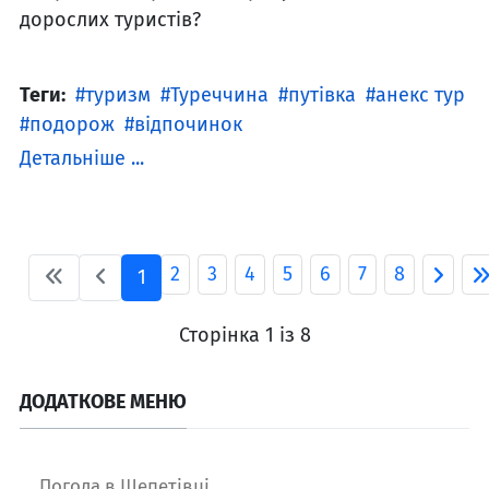
дорослих туристів?
Теги:
туризм
Туреччина
путівка
анекс тур
подорож
відпочинок
Детальніше ...
2
3
4
5
6
7
8
1
Сторінка 1 із 8
ДОДАТКОВЕ МЕНЮ
Погода в Шепетівці