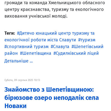
громади та команда Хмельницького обласного
центру краєзнавства, туризму та екологічного
виховання учнівської молоді.
Теги:
Дитячо юнацький центр туризму та
екологічної роботи міста Славути
туризм
спортивний туризм
Славута
Шепетівський
район
Шепетівщина
Судилківський ліцей
Детальніше ...
Субота, 09 серпня 2025 10:13
Знайомство з Шепетівщиною:
бірюзове озеро неподалік села
Новаки