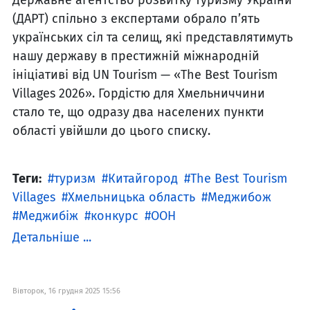
(ДАРТ) спільно з експертами обрало п’ять
українських сіл та селищ, які представлятимуть
нашу державу в престижній міжнародній
ініціативі від UN Tourism — «The Best Tourism
Villages 2026». Гордістю для Хмельниччини
стало те, що одразу два населених пункти
області увійшли до цього списку.
Теги:
туризм
Китайгород
The Best Tourism
Villages
Хмельницька область
Меджибож
Меджибіж
конкурс
ООН
Детальніше ...
Вівторок, 16 грудня 2025 15:56