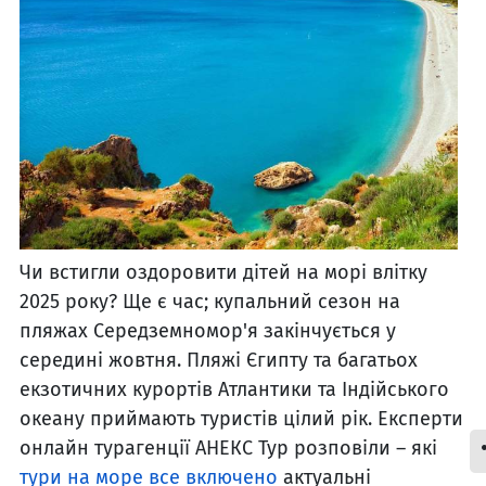
Чи встигли оздоровити дітей на морі влітку
2025 року? Ще є час; купальний сезон на
пляжах Середземномор'я закінчується у
середині жовтня. Пляжі Єгипту та багатьох
екзотичних курортів Атлантики та Індійського
океану приймають туристів цілий рік. Експерти
онлайн турагенції АНЕКС Тур розповіли – які
тури на море все включено
актуальні