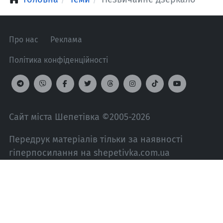
Про нас
Реклама
Політика конфіденційності
Сайт міста Шепетівка ©2005-2026
Передрук матеріалів тільки за наявності
гіперпосилання на shepetivka.com.ua