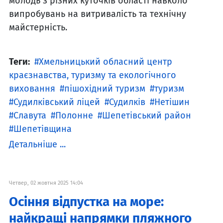
молодь з різних куточків області навколо
випробувань на витривалість та технічну
майстерність.
Теги:
Хмельницький обласний центр
краєзнавства, туризму та екологічного
виховання
пішохідний туризм
туризм
Судилківський ліцей
Судилків
Нетішин
Славута
Полонне
Шепетівський район
Шепетівщина
Детальніше ...
Четвер, 02 жовтня 2025 14:04
Осіння відпустка на море:
найкращі напрямки пляжного