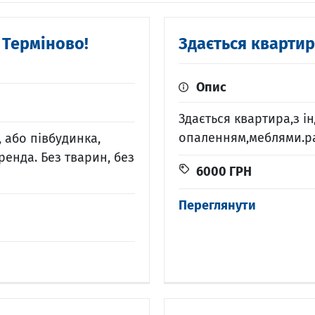
 Терміново!
Здається кварти
Опис
Здається квартира,з і
опаленням,меблями.ра
 або півбудинка,
ренда. Без тварин, без
6000
ГРН
Переглянути