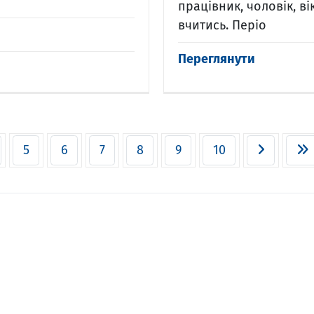
працівник, чоловік, в
вчитись. Періо
Переглянути
5
6
7
8
9
10