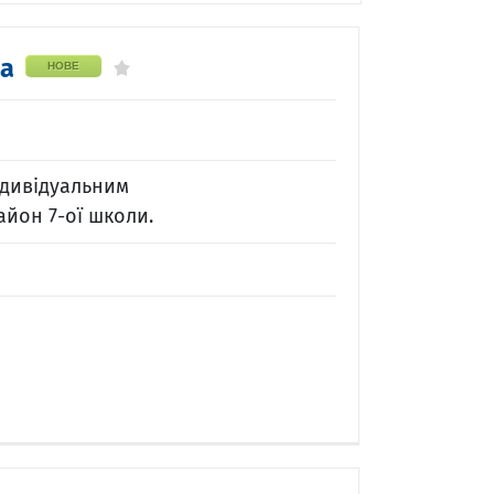
ра
НОВЕ
ндивідуальним
йон 7-ої школи.