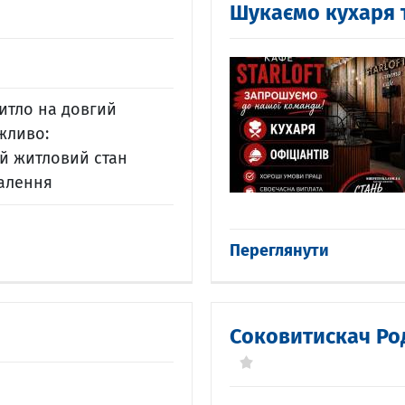
Шукаємо кухаря 
итло на довгий
 Важливо:
ий житловий стан
 опалення
Переглянути
Соковитискач Ро