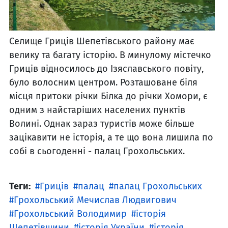
Селище Гриців Шепетівського району має
велику та багату історію. В минулому містечко
Гриців відносилось до Ізяславського повіту,
було волосним центром. Розташоване біля
місця притоки річки Білка до річки Хомори, є
одним з найстаріших населених пунктів
Волині. Однак зараз туристів може більше
зацікавити не історія, а те що вона лишила по
собі в сьогоденні - палац Грохольських.
Теги:
Гриців
палац
палац Грохольських
Грохольський Мечислав Людвигович
Грохольський Володимир
історія
Шепетівщини
історія України
історія