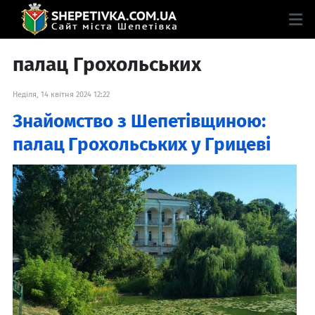
палац Грохольських
Неділя, 14 квітня 2024 12:22
Знайомство з Шепетівщиною:
палац Грохольських у Грицеві