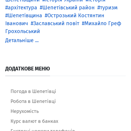
архітектура
Шепетівський район
туризм
Шепетівщина
Острозький Костянтин
Іванович
Заславський повіт
Михайло Греф
Грохольський
Детальніше ...
ДОДАТКОВЕ МЕНЮ
Погода в Шепетівці
Робота в Шепетівці
Нерухомість
Курс валют в банках