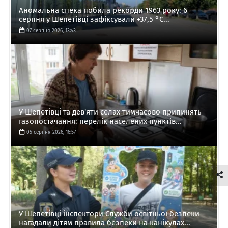
Аномальна спека побила рекорди 1963 року: 6
серпня у Шепетівці зафіксували +37,5 °C...
07 серпня 2026, 13:43
У Шепетівці та дев'яти селах тимчасово припинять
газопостачання: перелік населених пунктів...
05 серпня 2026, 16:57
У Шепетівці інспектори Служби освітньої безпеки
нагадали дітям правила безпеки на канікулах...