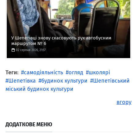
У Шепетівці знову скасовують рух автобусним
маршрутом № 6
02 серпня 2026, 21:57
Теги:
самодіяльність
огляд
школярі
Шепетівка
будинок культури
Шепетівський
міський будинок культури
вгору
ДОДАТКОВЕ МЕНЮ