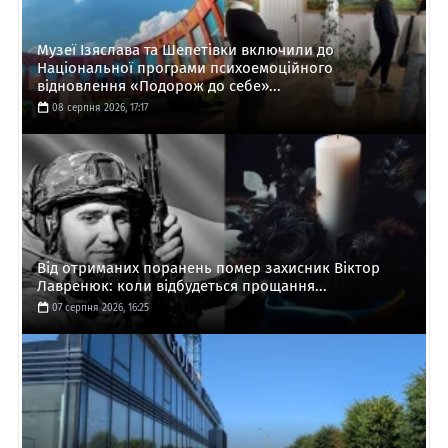
Музеї Ізяслава та Шепетівки включили до
Національної програми психоемоційного
відновлення «Подорож до себе»...
08 серпня 2026, 17:17
Від отриманих поранень помер захисник Віктор
Лавренюк: коли відбудеться прощання...
07 серпня 2026, 16:25