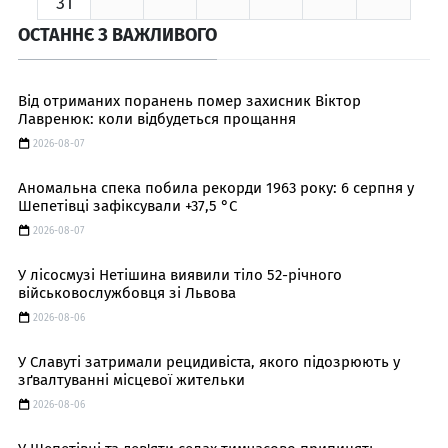
31
ОСТАННЄ З ВАЖЛИВОГО
Від отриманих поранень помер захисник Віктор
Лавренюк: коли відбудеться прощання
2026-08-07
Аномальна спека побила рекорди 1963 року: 6 серпня у
Шепетівці зафіксували +37,5 °C
2026-08-07
У лісосмузі Нетішина виявили тіло 52-річного
військовослужбовця зі Львова
2026-08-06
У Славуті затримали рецидивіста, якого підозрюють у
зґвалтуванні місцевої жительки
2026-08-06