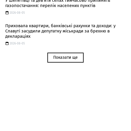
У Шепетівці та дев'яти селах тимчасово припинять
газопостачання: перелік населених пунктів
2026-08-05
Приховала квартири, банківські рахунки та доходи: у
Славуті засудили депутатку міськради за брехню в
деклараціях
2026-08-05
Показати ще