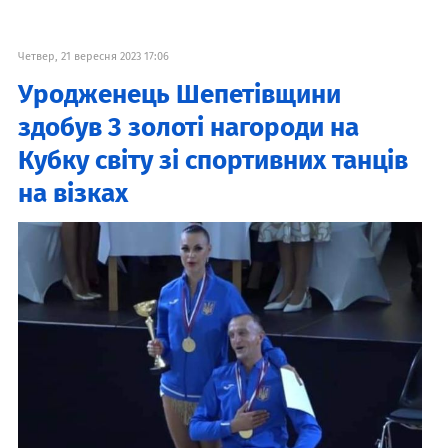
Четвер, 21 вересня 2023 17:06
Уродженець Шепетівщини
здобув 3 золоті нагороди на
Кубку світу зі спортивних танців
на візках