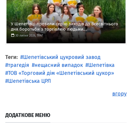
У Шепетівці провели серію заходів до Всесвітнього
дня боротьби з торгівлею людьми...
30 липня 2026, 19:47
Теги:
Шепетівський цукровий завод
трагедія
нещасний випадок
Шепетівка
ТОВ «Торговий дім «Шепетівський цукор»
Шепетівська ЦРЛ
вгору
ДОДАТКОВЕ МЕНЮ