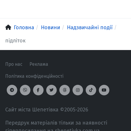
Головна
Новини
Надзвичайні події
підліток
Про нас
Реклама
Політика конфіденційності
Сайт міста Шепетівка ©2005-2026
Передрук матеріалів тільки за наявності
гіперпосилання на shepetivka.com.ua