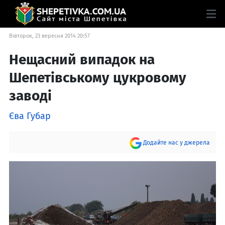
Вівторок, 23 вересня 2014 20:57
Нещасний випадок на
Шепетівському цукровому
заводі
Єва Губар
Додайте нас у джерела