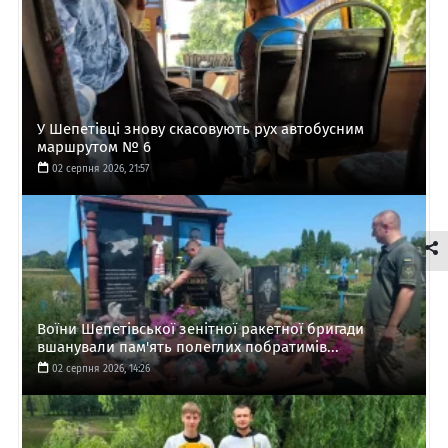
У Шепетівці знову скасовують рух автобусним
маршрутом № 6
02 серпня 2026, 21:57
Воїни Шепетівської зенітної ракетної бригади
вшанували пам'ять полеглих побратимів...
02 серпня 2026, 14:26