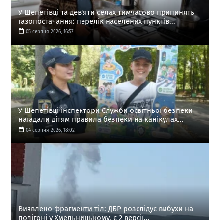
У Шепетівці та дев'яти селах тимчасово припинять
газопостачання: перелік населених пунктів...
05 серпня 2026, 16:57
У Шепетівці інспектори Служби освітньої безпеки
нагадали дітям правила безпеки на канікулах...
04 серпня 2026, 18:02
Виявлено фрагменти тіл: ДБР розслідує вибухи на
полігоні у Хмельницькому, є 2 версії...