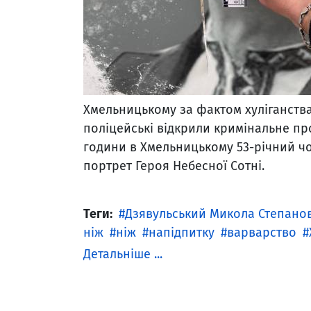
Хмельницькому за фактом хуліганства 
поліцейські відкрили кримінальне про
години в Хмельницькому 53-річний 
портрет Героя Небесної Сотні.
Теги:
Дзявульський Микола Степано
ніж
ніж
напідпитку
варварство
Детальніше ...