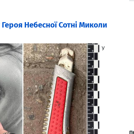
 Героя Небесної Сотні Миколи
У
П