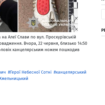
Р
на Алеї Слави по вул. Проскурівській
вадження. Вчора, 22 червня, близько 14:50
чоловік канцелярським ножем пошкодив
вич
Герої Небесної Сотні
канцелярський
Хмельницький