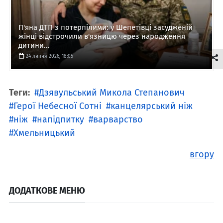
П'яна ДТП з потерпілими: у Шепетівці засудженій
жінці відстрочили в'язницю через народження
дитини...
24 липня 2026, 18:05
Теги:
Дзявульський Микола Степанович
Герої Небесної Сотні
канцелярський ніж
ніж
напідпитку
варварство
Хмельницький
вгору
ДОДАТКОВЕ МЕНЮ