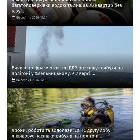
багатоповерхівки водою та лишив 70 квартир без
газу...
06 серпня 2026, 19:04
Виявлено фрагменти тіл: ДБР розслідує вибухи на
полігоні у Хмельницькому, є 2 версії...
04 серпня 2026, 14:00
Дрони, роботи та водолази: ДСНС другу добу
ліквідовує наслідки вибухів на полігоні...