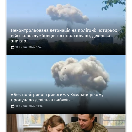
Неконтрольована детонація на полігоні: чотирьох
військовослужбовців госпіталізовано, декілька
зникло...
31 липня 2026, 17:45
«Без повітряної тривоги»: у Хмельницькому
пролунало декілька вибухів...
31 липня 2026, 13:34