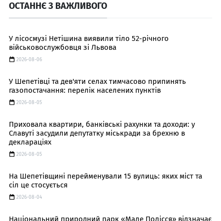
ОСТАННЄ З ВАЖЛИВОГО
У лісосмузі Нетішина виявили тіло 52-річного
військовослужбовця зі Львова
2026-08-06
У Шепетівці та дев'яти селах тимчасово припинять
газопостачання: перелік населених пунктів
2026-08-05
Приховала квартири, банківські рахунки та доходи: у
Славуті засудили депутатку міськради за брехню в
деклараціях
2026-08-05
На Шепетівщині перейменували 15 вулиць: яких міст та
сіл це стосується
2026-08-04
Національний природний парк «Мале Полісся» відзначає