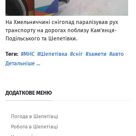
На Хмельниччині снігопад паралізував рух
транспорту на дорогах поблизу Кам'янця-
Подільського та Шепетівки.
Теги:
МНС
Шепетівка
сніг
замети
авто
Детальніше ...
ДОДАТКОВЕ МЕНЮ
Погода в Шепетівці
Робота в Шепетівці