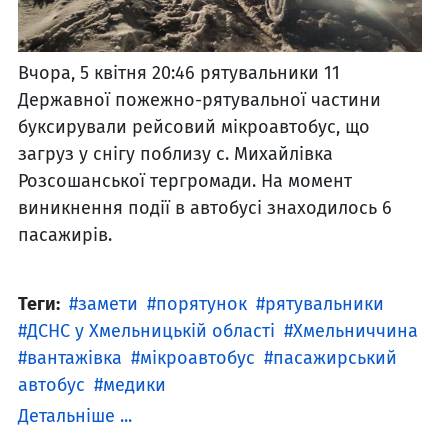
Вчора, 5 квітня 20:46 рятувальники 11
Державної пожежно-рятувальної частини
буксирували рейсовий мікроавтобус, що
загруз у снігу поблизу с. Михайлівка
Розсошанської тергромади. На момент
виникнення події в автобусі знаходилось 6
пасажирів.
Теги:
замети
порятунок
рятувальники
ДСНС у Хмельницькій області
Хмельниччина
вантажівка
мікроавтобус
пасажирський
автобус
медики
Детальніше ...