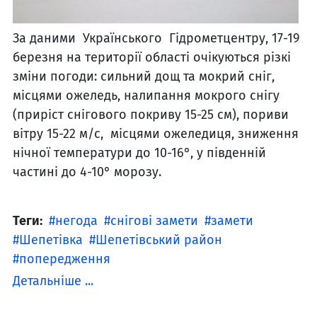
За даними Українського Гідрометцентру, 17-19
березня на території області очікуються різкі
зміни погоди: сильний дощ та мокрий сніг,
місцями ожеледь, налипання мокрого снігу
(приріст снігового покриву 15-25 см), пориви
вітру 15-22 м/с, місцями ожеледиця, зниження
нічної температури до 10-16°, у південній
частині до 4-10° морозу.
Теги:
негода
снігові замети
замети
Шепетівка
Шепетівський район
попередження
Детальніше ...