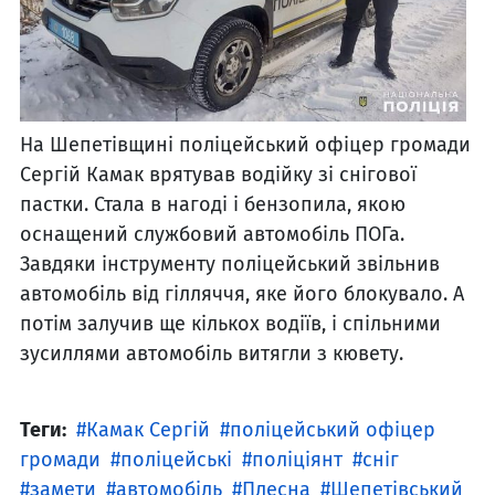
На Шепетівщині поліцейський офіцер громади
Сергій Камак врятував водійку зі снігової
пастки. Стала в нагоді і бензопила, якою
оснащений службовий автомобіль ПОГа.
Завдяки інструменту поліцейський звільнив
автомобіль від гілляччя, яке його блокувало. А
потім залучив ще кількох водіїв, і спільними
зусиллями автомобіль витягли з кювету.
Теги:
Камак Сергій
поліцейський офіцер
громади
поліцейські
поліціянт
сніг
замети
автомобіль
Плесна
Шепетівський