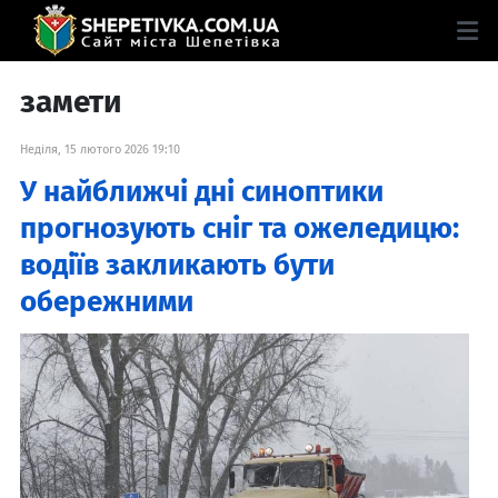
замети
Неділя, 15 лютого 2026 19:10
У найближчі дні синоптики
прогнозують сніг та ожеледицю:
водіїв закликають бути
обережними