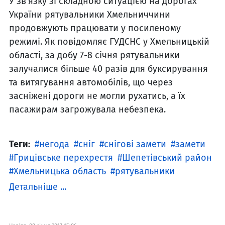
У зв'язку зі складною ситуацією на дорогах
України рятувальники Хмельниччини
продовжують працювати у посиленому
режимі. Як повідомляє ГУДСНС у Хмельницькій
області, за добу 7-8 січня рятувальники
залучалися більше 40 разів для буксирування
та витягування автомобілів, що через
засніжені дороги не могли рухатись, а їх
пасажирам загрожувала небезпека.
Теги:
негода
сніг
снігові замети
замети
Грицівське перехрестя
Шепетівський район
Хмельницька область
рятувальники
Детальніше ...