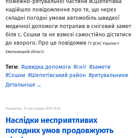
пожежно-рятувальної частини м.Шепетівка
надійшло повідомлення про те, що через
складні погодні умови автомобіль швидкої
медичної допомоги потрапив в сніговий замет
біля с. Сошки та не взмозі самостійно дістатися
до хворого. Про це повідомив
ГУ ДСНС України У
Хмельницькій області.
Теги:
швидка допомога
сніг
замети
Сошки
Шепетівський район
рятувальники
Детальніше ...
Понеділок, 14 листопада 2016 21:56
Наслідки несприятливих
погодних умов продовжують