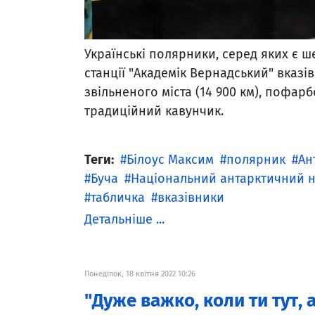
Українські полярники, серед яких є ш
станції "Академік Вернадський" вказі
звільненого міста (14 900 км), пофа
традиційний кавунчик.
Теги:
Білоус Максим
полярник
Ан
Буча
Національний антарктичний 
табличка
вказівники
Детальніше ...
Понеділок, 18 квітня 2022 10:26
"Дуже важко, коли ти тут, 