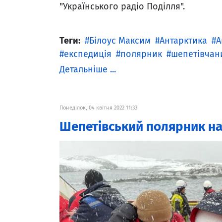
"Українського радіо Поділля".
Теги:
Білоус Максим
Антарктика
А
експедиція
полярник
шепетівчан
Детальніше ...
Понеділок, 04 квітня 2022 11:33
Шепетівський полярник на