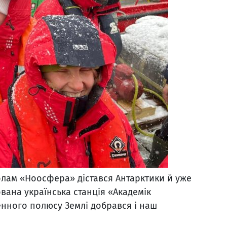
олам «Ноосфера» дістався Антарктики й уже
ована українська станція «Академік
енного полюсу Землі добрався і наш