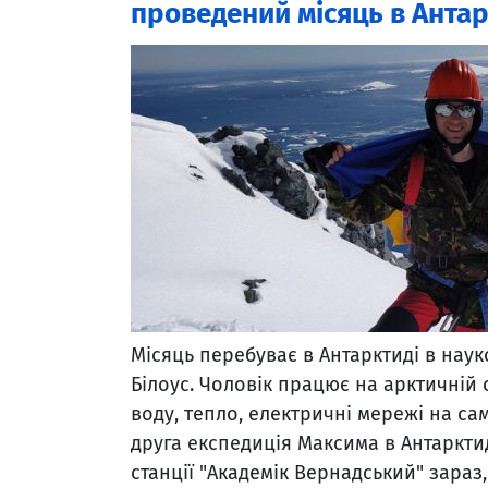
проведений місяць в Антар
Місяць перебуває в Антарктиді в нау
Білоус. Чоловік працює на арктичній 
воду, тепло, електричні мережі на са
друга експедиція Максима в Антаркти
станції "Академік Вернадський" зараз