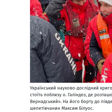
Український науково-дослідний криг
стоїть поблизу о. Галіндез, де розташ
Вернадський». На його борту до півд
шепетівчанин Максим Білуос.