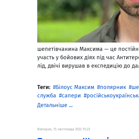
шепетівчанина Максима — це постійн
участь у бойових діях під час Антите
лід, двічі вирушав в експедицію до да
Теги:
Білоус Максим
полярник
ше
служба
сапери
російськоукраїнськ
Детальніше ...
Вівторок, 15 листопада 2022 15:23