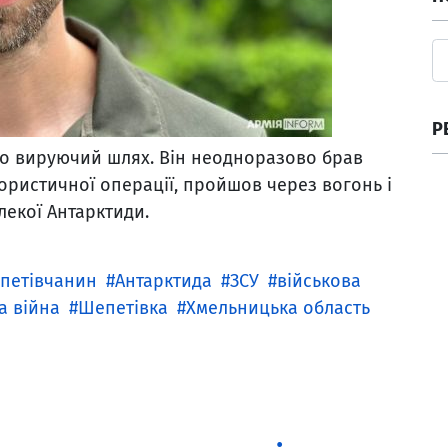
Р
о вируючий шлях. Він неодноразово брав
рористичної операції, пройшов через вогонь і
лекої Антарктиди.
петівчанин
Антарктида
ЗСУ
військова
а війна
Шепетівка
Хмельницька область