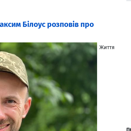
Максим Білоус розповів про
Життя
П