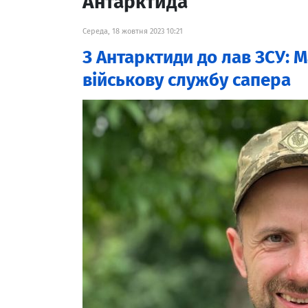
Антарктида
Середа, 18 жовтня 2023 10:21
З Антарктиди до лав ЗСУ: 
військову службу сапера