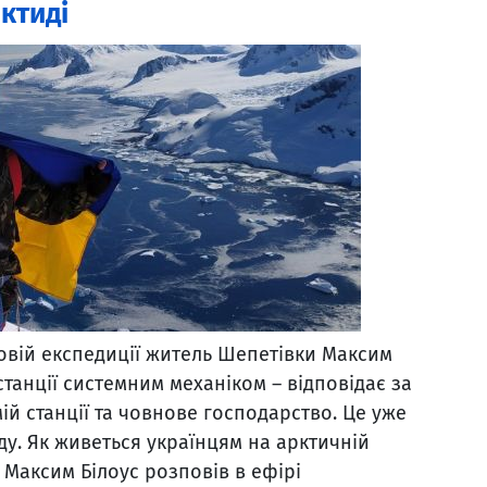
ктиді
ковій експедиції житель Шепетівки Максим
станції системним механіком – відповідає за
мій станції та човнове господарство. Це уже
ду. Як живеться українцям на арктичній
, Максим Білоус розповів в ефірі