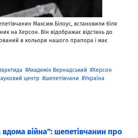
епетівчанин Максим Білоус, встановили біля
вник на Херсон. Він відображає відстань до
рбований в кольори нашого прапора і має
тарктида
Академік Вернадський
Херсон
науковий центр
шепетівчани
Україна
а вдома війна": шепетівчанин про