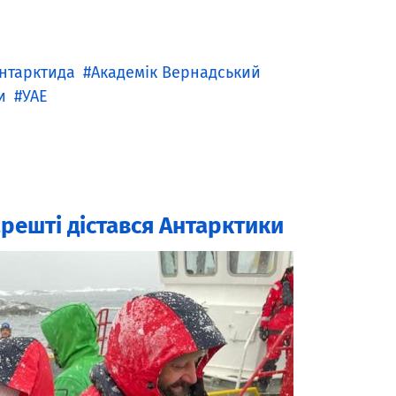
нтарктида
Академік Вернадський
и
УАЕ
решті дістався Антарктики