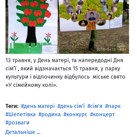
13 травня, у День матері, та напередодні Дня
сім’ї , який відзначається 15 травня, у парку
культури і відпочинку відбулось міське свято
«У сімейному колі».
Теги:
день матері
день сім'ї
сім'я
парк
Шепетівка
родина
конкурс
концерт
розваги
Детальніше ...