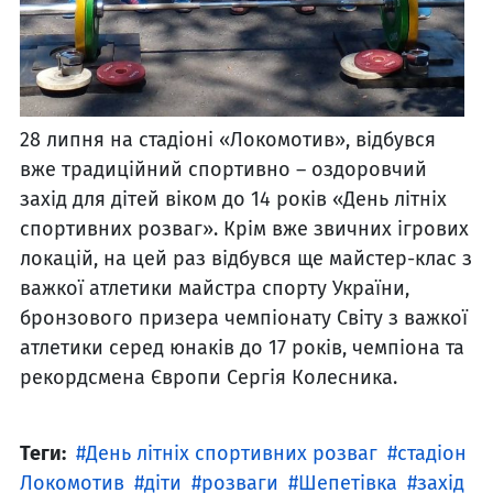
28 липня на стадіоні «Локомотив», відбувся
вже традиційний спортивно – оздоровчий
захід для дітей віком до 14 років «День літніх
спортивних розваг». Крім вже звичних ігрових
локацій, на цей раз відбувся ще майстер-клас з
важкої атлетики майстра спорту України,
бронзового призера чемпіонату Світу з важкої
атлетики серед юнаків до 17 років, чемпіона та
рекордсмена Європи Сергія Колесника.
Теги:
День літніх спортивних розваг
стадіон
Локомотив
діти
розваги
Шепетівка
захід