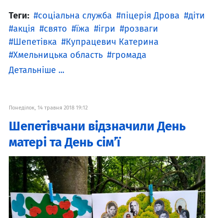
Теги:
соціальна служба
піцерія Дрова
діти
акція
свято
їжа
ігри
розваги
Шепетівка
Купрацевич Катерина
Хмельницька область
громада
Детальніше ...
Понеділок, 14 травня 2018 19:12
Шепетівчани відзначили День
матері та День сім’ї