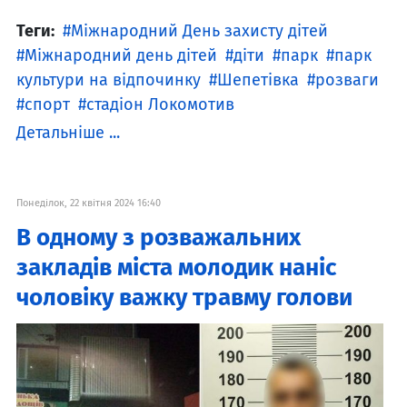
Теги:
Міжнародний День захисту дітей
Міжнародний день дітей
діти
парк
парк
культури на відпочинку
Шепетівка
розваги
спорт
стадіон Локомотив
Детальніше ...
Понеділок, 22 квітня 2024 16:40
В одному з розважальних
закладів міста молодик наніс
чоловіку важку травму голови