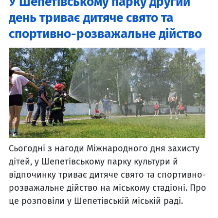
У Шепетівському парку другий
день триває дитяче свято та
спортивно-розважальне дійство
Сьогодні з нагоди Міжнародного дня захисту
дітей, у Шепетівському парку культури й
відпочинку триває дитяче свято та спортивно-
розважальне дійство на міському стадіоні. Про
це розповіли у Шепетівській міській раді.