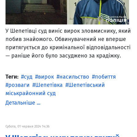
У Шепетівці суд виніс вирок зловмиснику, який
побив знайомого. Обвинувачений не вперше
притягується до кримінальної відповідальності
— раніше його було засуджено за крадіжку.
Теги:
суд
вирок
насильство
побиття
розваги
Шепетівка
Шепетівський
міськрайонний суд
Детальніше ...
Субота, 01 червня 2024 14:36