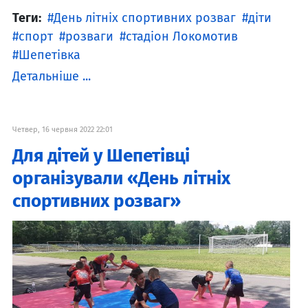
Теги:
День літніх спортивних розваг
діти
спорт
розваги
стадіон Локомотив
Шепетівка
Детальніше ...
Четвер, 16 червня 2022 22:01
Для дітей у Шепетівці
організували «День літніх
спортивних розваг»