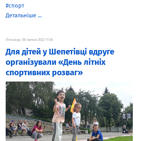
спорт
Детальніше ...
П'ятниця, 08 липня 2022 17:05
Для дітей у Шепетівці вдруге
організували «День літніх
спортивних розваг»