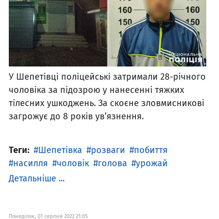
У Шепетівці поліцейські затримали 28-річного
чоловіка за підозрою у нанесенні тяжких
тілесних ушкоджень. За скоєне зловмисникові
загрожує до 8 років ув’язнення.
Теги:
Шепетівка
розваги
побиття
насилля
чоловік
голова
урожай
Детальніше ...
Понеділок, 01 серпня 2022 21:05