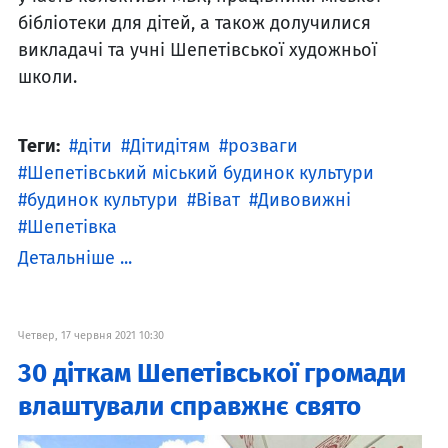
бібліотеки для дітей, а також долучилися
викладачі та учні Шепетівської художньої
школи.
Теги:
діти
Дітидітям
розваги
Шепетівський міський будинок культури
будинок культури
Віват
Дивовижні
Шепетівка
Детальніше ...
Четвер, 17 червня 2021 10:30
30 діткам Шепетівської громади
влаштували справжнє свято