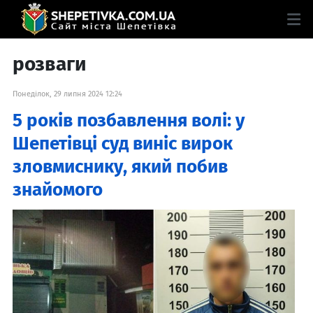
розваги
Понеділок, 29 липня 2024 12:24
5 років позбавлення волі: у
Шепетівці суд виніс вирок
зловмиснику, який побив
знайомого