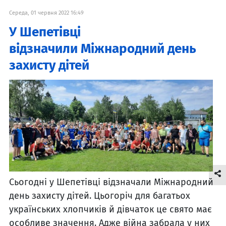
Середа, 01 червня 2022 16:49
У Шепетівці
відзначили Міжнародний день
захисту дітей
Сьогодні у Шепетівці відзначали Міжнародний
день захисту дітей. Цьогоріч для багатьох
українських хлопчиків й дівчаток це свято має
особливе значення. Адже війна забрала у них