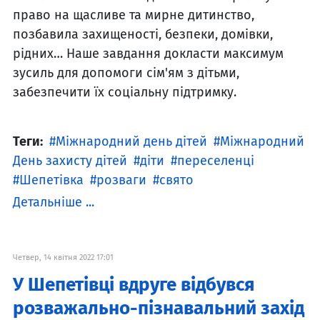
право на щасливе та мирне дитинство,
позбавила захищеності, безпеки, домівки,
рідних… Наше завдання докласти максимум
зусиль для допомоги сім'ям з дітьми,
забезпечити їх соціальну підтримку.
Теги:
Міжнародний день дітей
Міжнародний
День захисту дітей
діти
переселенці
Шепетівка
розваги
свято
Детальніше ...
Четвер, 14 квітня 2022 17:01
У Шепетівці вдруге відбувся
розважально-пізнавальний захід