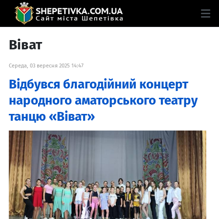
Віват
Середа, 03 вересня 2025 14:47
Відбувся благодійний концерт
народного аматорського театру
танцю «Віват»