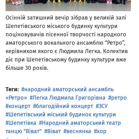
Осінній затишний вечір зібрав у великій залі
Шепетівського міського будинку культури
поціновувачів пісенної творчості народного
аматорського вокального ансамблю “Ретро”,
керівником якого є Людмила Легка. Колектив
діє при Шепетівському будинку культури вже
більше 30 років.
Теги:
народний аматорський ансамбль
«Ретро»
Легка Людмила Григорівна
ретро
концерт
благодійний концерт
ЗСУ
Шепетівський міський будинок культури
Шепетівка
Народний аматорський театр
танцю "Віват"
Віват
веснянка
хор