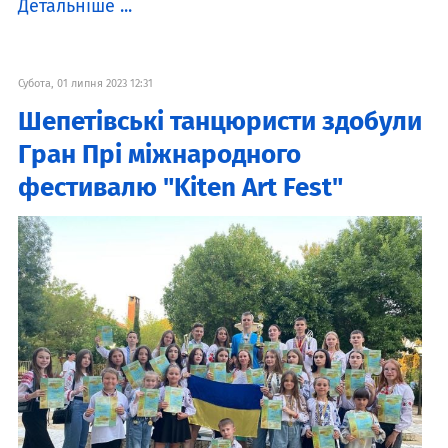
Детальніше ...
Субота, 01 липня 2023 12:31
Шепетівські танцюристи здобули
Гран Прі міжнародного
фестивалю "Kiten Art Fest"