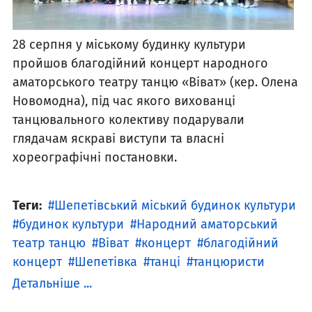
28 серпня у міському будинку культури
пройшов благодійний концерт народного
аматорського театру танцю «Віват» (кер. Олена
Новомодна), під час якого вихованці
танцювального колективу подарували
глядачам яскраві виступи та власні
хореографічні постановки.
Теги:
Шепетівський міський будинок культури
будинок культури
Народний аматорський
театр танцю
Віват
концерт
благодійний
концерт
Шепетівка
танці
танцюристи
Детальніше ...