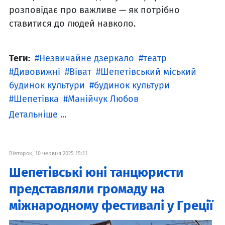
розповідає про важливе — як потрібно
ставитися до людей навколо.
Теги:
Незвичайне дзеркало
театр
Дивовижні
Віват
Шепетівський міський
будинок культури
будинок культури
Шепетівка
Манійчук Любов
Детальніше ...
Вівторок, 10 червня 2025 15:11
Шепетівські юні танцюристи
представляли громаду на
міжнародному фестивалі у Греції