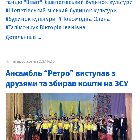
танцю "Віват"
шепетівський будинок культури
Шепетівський міський будинок культури
будинок культури
Новомодна Олена
Талімончук Вікторія Іванівна
Детальніше ...
П'ятниця, 20 жовтня 2023 14:56
Ансамбль “Ретро” виступав з
друзями та збирав кошти на ЗСУ