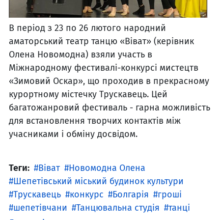
В період з 23 по 26 лютого народний
аматорський театр танцю «Віват» (керівник
Олена Новомодна) взяли участь в
Міжнародному фестивалі-конкурсі мистецтв
«Зимовий Оскар», що проходив в прекрасному
курортному містечку Трускавець. Цей
багатожанровий фестиваль - гарна можливість
для встановлення творчих контактів між
учасниками і обміну досвідом.
Теги:
Віват
Новомодна Олена
Шепетівський міський будинок культури
Трускавець
конкурс
Болгарія
гроші
шепетівчани
Танцювальна студія
танці