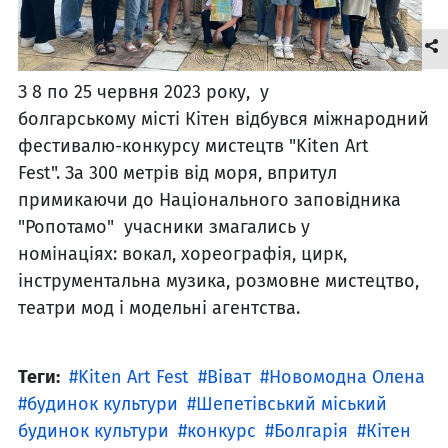
З 8 по 25 червня 2023 року, у
болгарському місті Кітен відбувся міжнародний
фестивалю-конкурсу мистецтв "Kiten Art
Fest". За 300 метрів від моря, впритул
примикаючи до Національного заповідника
"Ропотамо" учасники змагались у
номінаціях: вокал, хореографія, цирк,
інструментальна музика, розмовне мистецтво,
театри мод і модельні агентства.
Теги:
Kiten Art Fest
Віват
Новомодна Олена
будинок культури
Шепетівський міський
будинок культури
конкурс
Болгарія
Кітен