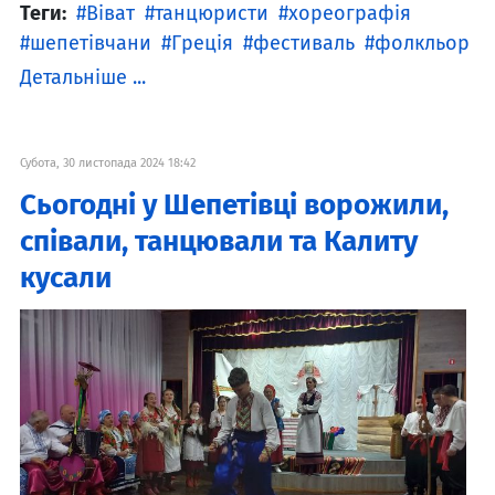
Теги:
Віват
танцюристи
хореографія
шепетівчани
Греція
фестиваль
фолкльор
Детальніше ...
Субота, 30 листопада 2024 18:42
Сьогодні у Шепетівці ворожили,
співали, танцювали та Калиту
кусали