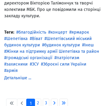
директором Вікторією Талімончук та творчі
колективи МБК. Про це повідомили на сторінці
закладу культури.
Теги:
благодійність
концерт
ярмарок
Шепетівка
Віват
Шепетівський міський
будинок культури
будинок культури
Інеш
Жінки на підтримку армії Шепетівка та район
громадські організації
патріотизм
захисники
ЗСУ
Зброєні сили України
армія
Детальніше ...
2
3
1