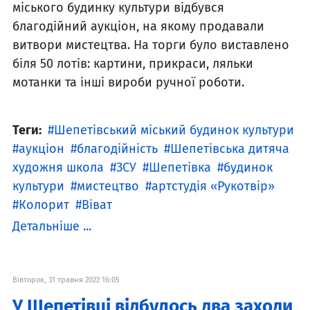
міського будинку культури відбувся
благодійний аукціон, на якому продавали
витвори мистецтва. На торги було виставлено
біля 50 лотів: картини, прикраси, ляльки
мотанки та інші вироби ручної роботи.
Теги:
Шепетівський міський будинок культури
аукціон
благодійність
Шепетівська дитяча
художня школа
ЗСУ
Шепетівка
будинок
культури
мистецтво
артстудія «Рукотвір»
Колорит
Віват
Детальніше ...
Вівторок, 31 травня 2022 16:05
У Шепетівці відбулось два заходи