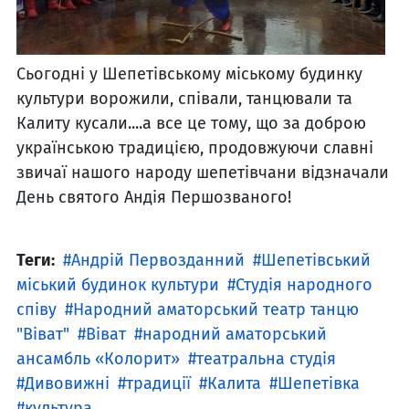
Сьогодні у Шепетівському міському будинку
культури ворожили, співали, танцювали та
Калиту кусали....а все це тому, що за доброю
українською традицією, продовжуючи славні
звичаї нашого народу шепетівчани відзначали
День святого Андія Першозваного!
Теги:
Андрій Первозданний
Шепетівський
міський будинок культури
Студія народного
співу
Народний аматорський театр танцю
"Віват"
Віват
народний аматорський
ансамбль «Колорит»
театральна студія
Дивовижні
традиції
Калита
Шепетівка
культура