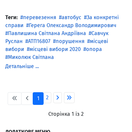
Теги:
перевезення
автобус
За конкретні
справи
Герега Олександр Володимирович
Павлишина Світлана Андріївна
Савчук
Руслан
АТП16807
порушення
місцеві
вибори
місцеві вибори 2020
опора
Миколюк Світлана
Детальніше ...
2
1
Сторінка 1 із 2
ДОДАТКОВЕ МЕНЮ