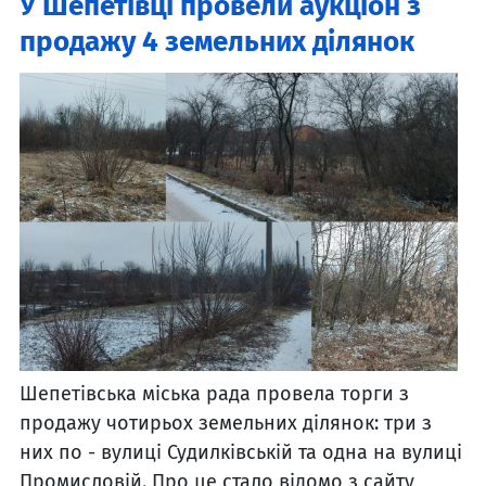
У Шепетівці провели аукціон з
продажу 4 земельних ділянок
Шепетівська міська рада провела торги з
продажу чотирьох земельних ділянок: три з
них по - вулиці Судилківській та одна на вулиці
Промисловій. Про це стало відомо з сайту