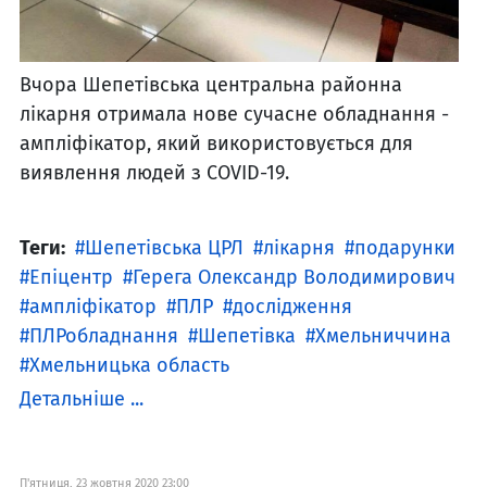
Вчора Шепетівська центральна районна
лікарня отримала нове сучасне обладнання -
ампліфікатор, який використовується для
виявлення людей з COVID-19.
Теги:
Шепетівська ЦРЛ
лікарня
подарунки
Епіцентр
Герега Олександр Володимирович
ампліфікатор
ПЛР
дослідження
ПЛРобладнання
Шепетівка
Хмельниччина
Хмельницька область
Детальніше ...
П'ятниця, 23 жовтня 2020 23:00