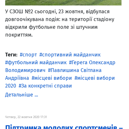
У СЗОШ №2 сьогодні, 23 жовтня, відбулася
довгоочікувана подія: на території стадіону
відкрили футбольне поле зі штучним
покриттям.
Теги:
спорт
спортивний майданчик
футбольний майданчик
Герега Олександр
Володимирович
Павлишина Світлана
Андріївна
місцеві вибори
місцеві вибори
2020
За конкретні справи
Детальніше ...
Четвер, 22 жовтня 2020 17:31
Підтримка молодих спортсменів –