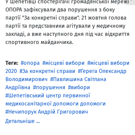
У Шепетівці спостерігачі громадянської мережі
ОПОРА зафіксували два порушення з боку
партії "За конкретні справи". 21 жовтня голова
партії та представники агітували у медичному
закладі, а вже наступного дня під час відкриття
спортивного майданчика.
Теги:
опора
місцеві вибори
місцеві вибори
2020
За конкретні справи
Герега Олександр
Володимирович
Павлишина Світлана
Андріївна
порушення
вибори
Шепетівський центр первинної
медикосанітарної допомоги допомоги
Нечипорук Андрій Григорович
Детальніше ...