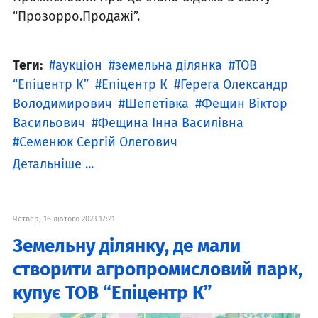
“Прозорро.Продажі”.
Теги:
аукціон
земельна ділянка
ТОВ
“Епіцентр К”
Епіцентр К
Герега Олександр
Володимирович
Шепетівка
Фещин Віктор
Васильович
Фещина Інна Василівна
Семенюк Сергій Олегович
Детальніше ...
Четвер, 16 лютого 2023 17:21
Земельну ділянку, де мали
створити агропромисловий парк,
купує ТОВ “Епіцентр К”