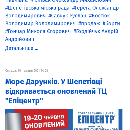
Павлівна
Співак Олександр Михайлович
Шепетівська міська рада
Герега Олександр
Володимирович
Савчук Руслан
Костюк
Володимир Володимирович
продаж
борги
Гончар Микола Єгорович
Гордійчук Андрій
Андрійович
Детальніше ...
Середа, 16 червня 2021 14:03
Море Дарунків. У Шепетівці
відкривається оновлений ТЦ
"Епіцентр"