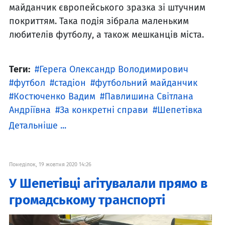
майданчик європейського зразка зі штучним
покриттям. Така подія зібрала маленьким
любителів футболу, а також мешканців міста.
Теги:
Герега Олександр Володимирович
футбол
стадіон
футбольний майданчик
Костюченко Вадим
Павлишина Світлана
Андріївна
За конкретні справи
Шепетівка
Детальніше ...
Понеділок, 19 жовтня 2020 14:26
У Шепетівці агітувалали прямо в
громадському транспорті