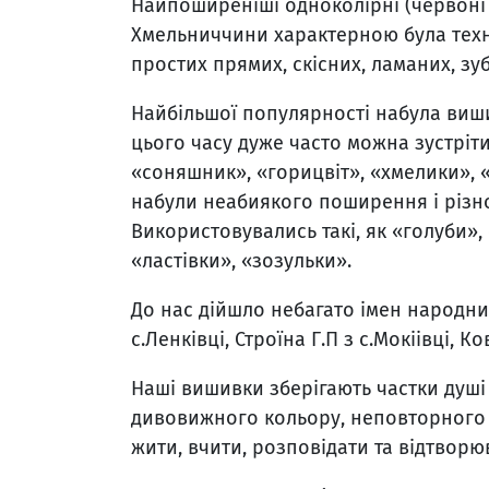
Найпоширеніші одноколірні (червоні і
Хмельниччини характерною була техн
простих прямих, скісних, ламаних, зуб
Найбільшої популярності набула виш
цього часу дуже часто можна зустріти
«соняшник», «горицвіт», «хмелики», 
набули неабиякого поширення і різн
Використовувались такі, як «голуби»,
«ластівки», «зозульки».
До нас дійшло небагато імен народних
с.Ленківці, Строїна Г.П з с.Мокіівці, Ко
Наші вишивки зберігають частки душі 
дивовижного кольору, неповторного 
жити, вчити, розповідати та відтворю