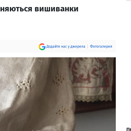
ізняються вишиванки
Додайте нас у джерела
Фотогалерея
П