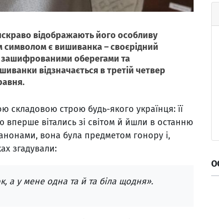
і яскраво відображають його особливу
им символом є вишиванка – своєрідний
 з зашифрованими оберегами та
ишиванки відзначається в третій четвер
равня.
 складовою строю будь-якого українця: її
ею вперше вітались зі світом й йшли в останню
канонами, вона була предметом гонору і,
ках згадували:
О
, а у мене одна та й та біла щодня».