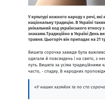
У культурі кожного народу є речі, як
національну традицію. В Україні так
унікальний код українського етносу
знаками.Традиційно в Україні День в
травня. Цьогоріч він припадає на 21 т
Вишита сорочка завжди була важливою
одягали й повсякдень і на свято, з н
путь. Вишита за усіма традиційними 
часто, - спадку. В народних проповід
«У наших хазяйок та по сто сорочок