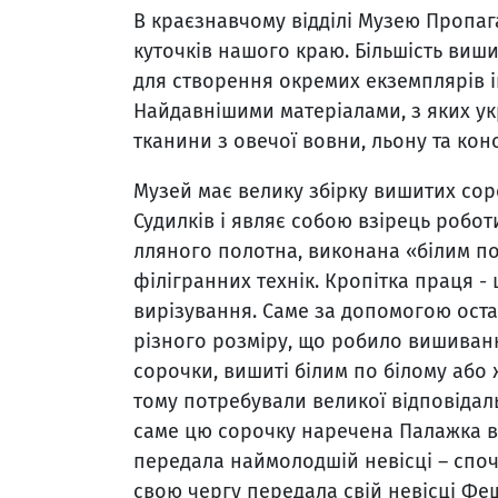
В краєзнавчому відділі Музею Пропаг
куточків нашого краю. Більшість виш
для створення окремих екземплярів ін
Найдавнішими матеріалами, з яких ук
тканини з овечої вовни, льону та кон
Музей має велику збірку вишитих сор
Судилків і являє собою взірець робот
лляного полотна, виконана «білим по
філігранних технік. Кропітка праця -
вирізування. Саме за допомогою ост
різного розміру, що робило вишиванк
сорочки, вишиті білим по білому або 
тому потребували великої відповідаль
саме цю сорочку наречена Палажка ви
передала наймолодшій невісці – спочат
свою чергу передала свій невісці Фещ