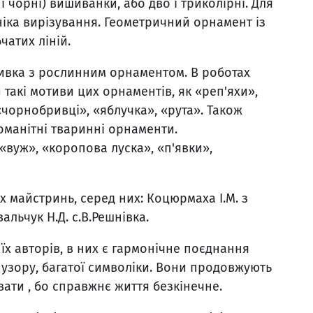
 чорні) вишиванки, або дво і триколірні. Для
іка вирізування. Геометричний орнамент із
чатих ліній.
ивка з рослинним орнаментом. В роботах
 такі мотиви цих орнаментів, як «реп'яхи»,
«чорнобривці», «яблучка», «рута». Також
оманітні тваринні орнаменти.
 «вуж», «коропова луска», «п'явки»,
 майстринь, серед них: Коцюрмаха І.М. з
вальчук Н.Д. с.В.Решнівка.
їх авторів, в них є гармонічне поєднання
узору, багатої символіки. Вони продовжують
вати , бо справжнє життя безкінечне.