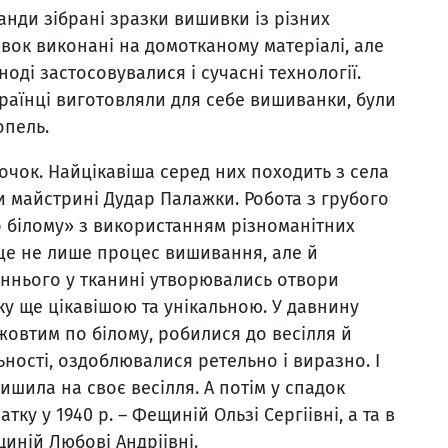
анди зібрані зразки вишивки із різних
ивок виконані на домотканому матеріалі, але
оді застосовувалися і сучасні технології.
раїнці виготовляли для себе вишиванки, були
опель.
очок. Найцікавіша серед них походить з села
и майстрині Дудар Палажки. Робота з грубого
 білому» з використанням різноманітних
 це не лише процес вишивання, але й
аннього у тканині утворювались отвори
у ще цікавішою та унікальною. У давнину
жовтим по білому, робилися до весілля й
ності, оздоблювалися ретельно і виразно. І
шила на своє весілля. А потім у спадок
ку у 1940 р. – Фещиній Ользі Сергіівні, а та в
иній Любові Андріівні.