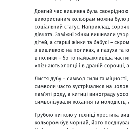
Довгий час вишивка була своєрідною 
використаним кольорам можна було діз
соціальний статус. Наприклад, сорочк
дівчата. Заміжні жінки вишивали узо
дітей, а старші жінки та бабусі – скр
з вишивкою на поликах, а пазуха та к
в полики – бо то найважливіша части
«пізнають хлопці і в драній сорочці, 
Листя дубу – символ сили та міцності,
символи часто зустрічалися на чолов
пам’яті роду, а китиці винограду уос
символізували кохання та молодість, а 
Грубою ниткою у техніці хрестика в
кольором був чорний, його поєднува