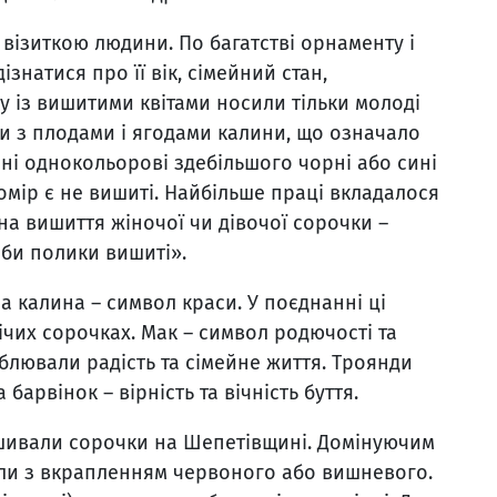
візиткою людини. По багатстві орнаменту і
натися про її вік, сімейний стан,
у із вишитими квітами носили тільки молоді
ри з плодами і ягодами калини, що означало
омні однокольорові здебільшого чорні або сині
омір є не вишиті. Найбільше праці вкладалося
на вишиття жіночої чи дівочої сорочки –
аби полики вишиті».
 а калина – символ краси. У поєднанні ці
ічих сорочках. Мак – символ родючості та
облювали радість та сімейне життя. Троянди
барвінок – вірність та вічність буття.
ишивали сорочки на Шепетівщині. Домінуючим
ли з вкрапленням червоного або вишневого.