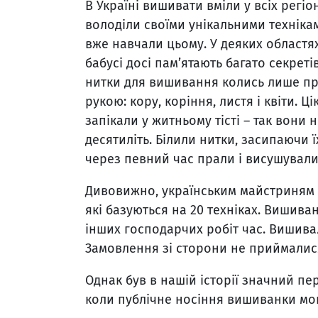
В Україні вишивати вміли у всіх регіо
володіли своїми унікальними техніка
вже навчали цьому. У деяких областя
бабусі досі пам’ятають багато секрет
нитки для вишивання колись лише пр
рукою: кору, коріння, листя і квіти. 
запікали у житньому тісті – так вони
десятиліть. Білили нитки, засипаючи
через певний час прали і висушували
Дивовижно, українським майстриням 
які базуються на 20 техніках. Вишива
інших господарчих робіт час. Вишива
Замовлення зі сторони не приймалис
Однак був в нашій історії значний пе
коли публічне носіння вишиванки мог