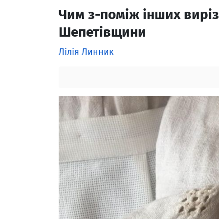
Чим з-поміж інших вир
Шепетівщини
Лілія Линник