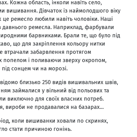
нах. Кожна область, інколи навіть село,
ми вишивання. Дівчаток із наймолодшого віку
х це ремесло любили навіть чоловіки. Наші
ів давнього ремесла. Наприклад, фарбували
иродними барвниками. Брали те, що було під
Цікаво, що для закріплення кольору нитки
 не втрачали забарвлення протягом
 їх попелом і поливаючи зверху окропом,
 під сонцем чи на морозі.
відомо близько 250 видів вишивальних швів,
нням займалися у вільний від польових та
ли виключно для своїх власних потреб.
я, вироби не продавалися на базарах…
ріод, коли вишиванки ховали по скринях,
ло стати причиною гонінь.