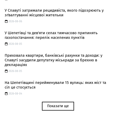
У Славуті затримали рецидивіста, якого підозрюють у
зґвалтуванні місцевої жительки
2026-08-06
У Шепетівці та дев'яти селах тимчасово припинять
газопостачання: перелік населених пунктів
2026-08-05
Приховала квартири, банківські рахунки та доходи: у
Славуті засудили депутатку міськради за брехню в
деклараціях
2026-08-05
На Шепетівщині перейменували 15 вулиць: яких міст та
сіл це стосується
2026-08-04
Показати ще