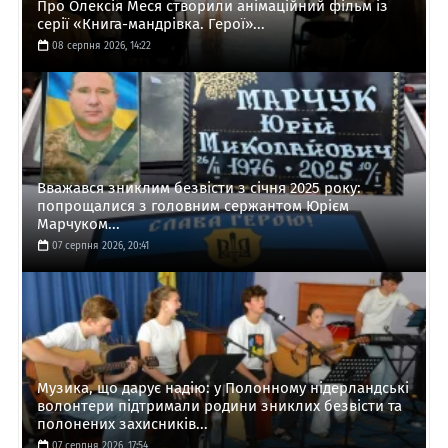
Про Олексія Меся створили анімаційний фільм із
серії «Книга-мандрівка. Герої»...
08 серпня 2026, 14:22
Вважався зниклим безвісти з січня 2025 року:
попрощалися з головним сержантом Юрієм
Марчуком...
07 серпня 2026, 20:41
Музика, що дарує надію: у Полонному нідерландські
волонтери підтримали родини зниклих безвісти та
полонених захисників...
07 серпня 2026, 17:54