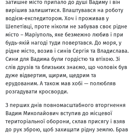
затишне місто припало до душі Вадиму і він
вирішив залишитися. Влаштувався на роботу
водієм-експедитором. Хоч і проживав у
Шепетівці, проте ніколи не забував своє рідне
місто – Маріуполь, яке безмежно любив і при
будь-якій нагоді туди повертався. До моря, у
рідне місто, возив і синів Сергія та Владислава.
Сини для Вадима були гордістю та втіхою. Зі
слів друзів та близьких знаємо, що чоловік був
дуже відвертим, щирим, щедрим та
ерудованим. А також мав хобі — полюбляв
розгадувати кросворди.
З перших днів повномасштабного вторгнення
Вадим Миколайович вступив до місцевої
територіальної оборони, склав присягу і взяв
до рук зброю, щоб захищати рідну землю. Брав