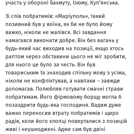
участь у обороні Бахмуту, Ізюму, Куп’янська.
Зі слів побратимів: «Маріуполь», такий
позивний був у воїна, як би не було йому
важко, ніколи не жалівся. Всі завдання
намагався виконати добре. Він без вагань у
будь-який час виходив на позиції, якщо хтось
раптом через обставини цього не міг зробити,
для нього це було за честь. Він був
товариським та знаходив спільну мову з усіма,
ніколи не конфліктував, а навпаки – завжди
допомагав. Полюбляв готувати смачні страви
побратимам. Його фірмовому борщу могла б
позаздрити будь-яка господиня. Вадим дуже
важко переносив втрату побратимів і щиро
радів, коли його хлопці поверталися з позицій
живі і неушкоджені. Адже сам був двічі