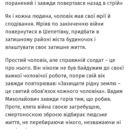
поранений і завжди повертався назад в стрій»
Як і кожна людина, чоловік мав свої мрії й
сподівання. Мріяв по закінченню війни
повернутися в Шепетівку, придбати в
затишному районі міста будиночок і
влаштувати своє затишне життя.
Простий чоловік, але справжній солдат – це
про нього. Він ніколи не був байдужим до своєї
важкої чоловічої роботи, попри свій вік
завжди повторював: «Захищати рідну землю –
це святий обов’язок кожного чоловіка». Вадим
Миколайович завжди горів тим, що робив.
Проте, клята війна своєю загребущою,
смертоносною зброєю відбирає людське
життя, не перебираючи нікого, незважаючи ні