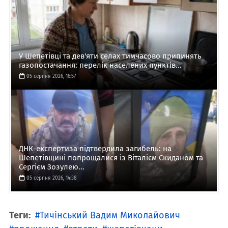
У Шепетівці та дев'яти селах тимчасово припинять
газопостачання: перелік населених пунктів...
05 серпня 2026, 16:57
ДНК-експертиза підтвердила загибель: на
Шепетівщині попрощалися із Віталієм Скиданом та
Сергієм Зозулею...
05 серпня 2026, 14:38
Теги:
Тичінський Вадим Миколайович