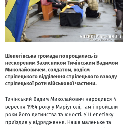
Шепетівська громада попрощалась із
нескореним Захисником Тичінським Вадимом
Миколайовичем, солдатом, водієм
стрілецького відділення стрілецького взводу
стрілецької роти військової частини.
Тичінський Вадим Миколайович народився 4
вересня 1964 року у Маріуполі, там і пройшли
роки його дитинства та юності. У Шепетівку
приїздив у відрядження. Наше маленьке та