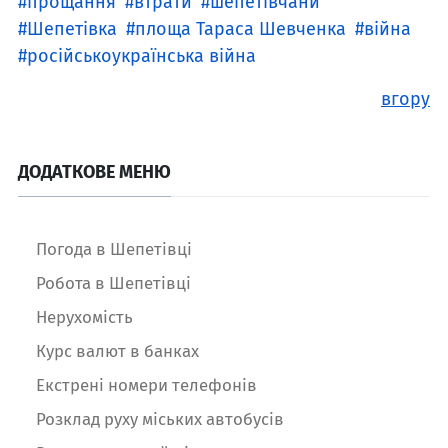
прощання
втрати
шепетівчани
Шепетівка
площа Тараса Шевченка
війна
російськоукраїнська війна
вгору
ДОДАТКОВЕ МЕНЮ
Погода в Шепетівці
Робота в Шепетівці
Нерухомість
Курс валют в банках
Екстрені номери телефонів
Розклад руху міських автобусів