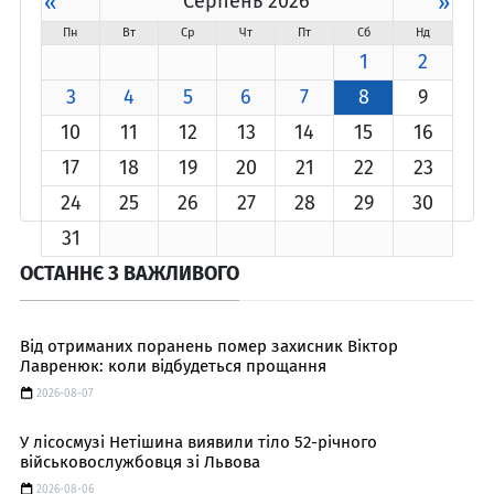
«
Серпень 2026
»
Пн
Вт
Ср
Чт
Пт
Сб
Нд
1
2
3
4
5
6
7
8
9
10
11
12
13
14
15
16
17
18
19
20
21
22
23
24
25
26
27
28
29
30
31
ОСТАННЄ З ВАЖЛИВОГО
Від отриманих поранень помер захисник Віктор
Лавренюк: коли відбудеться прощання
2026-08-07
У лісосмузі Нетішина виявили тіло 52-річного
військовослужбовця зі Львова
2026-08-06