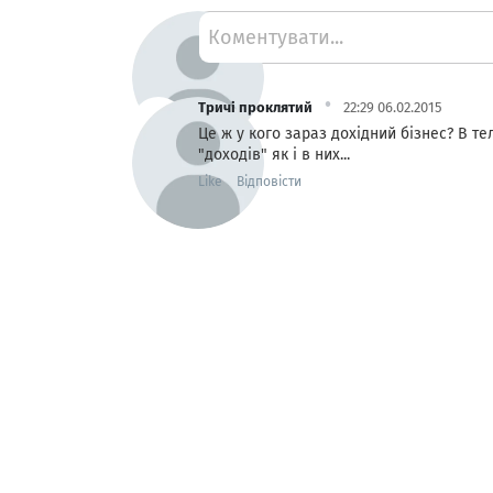
Коментувати...
·
Тричі проклятий
22:29 06.02.2015
Це ж у кого зараз дохідний бізнес? В те
"доходів" як і в них...
Like
Відповісти