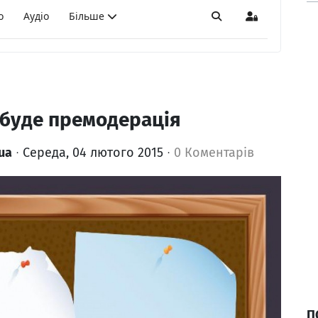
о
Аудіо
Більше
Пошук
Sign In
 буде премодерація
ua
Середа, 04 лютого 2015
0 Коментарів
П