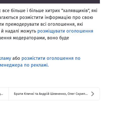
є все більше і більше хитрих "халявщиків", які
магаються розмістити інформацію про свою
ти премодерувати всі оголошення, які
 й надалі можуть
розміщувати оголошення
шення модераторами, воно буде
кламу
або
розмістити оголошення по
менеджера по рекламі.
.
Брати Кличкі та Андрій Шевченко, Олег Скрипка та Г...