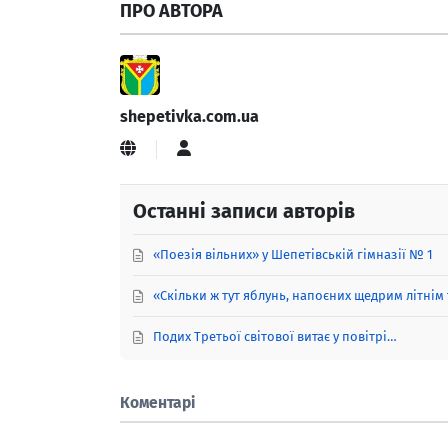
ПРО АВТОРА
shepetivka.com.ua
shepetivka.com.ua
Останні записи авторів
«Поезія вільних» у Шепетівській гімназії № 1
«Скільки ж тут яблунь, напоєних щедрим літнім
Подих Третьої світової витає у повітрі…
Коментарі