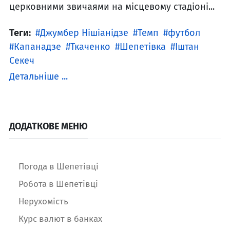
церковними звичаями на місцевому стадіоні...
Теги:
Джумбер Нішіанідзе
Темп
футбол
Капанадзе
Ткаченко
Шепетівка
Іштан
Секеч
Детальніше ...
ДОДАТКОВЕ МЕНЮ
Погода в Шепетівці
Робота в Шепетівці
Нерухомість
Курс валют в банках