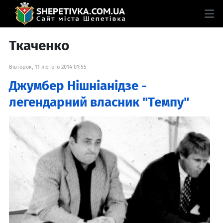
Ткаченко
Вівторок, 11 лютого 2014 01:55
Джумбер Нішніанідзе -
легендарний власник "Темпу"