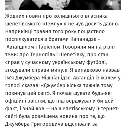
Жодних новин про колишнього власника
шепетівського «Темпу» я не чув досить давно.
Наприкінці травня того року пощастило
поспілкуватися з братами Капанадзе -
Автанділом і Таріелом. Говорили ми на різні
теми: про Тернопіль і Шепетівку, про стан
справ у сучасному українському футболі,
згодували справи минулі. Я випадково назвав
ім'я Джумбера Нішніанідзе. Автанділ із жалем у
голосі сказав: «Джумбер кілька тижнів тому
покинув цей світ». Я почав шукати будь-які
офіційні звістки, що підтверджували би цей
факт, і знайшов — на шепетівському інтернет-
сайті була розміщена новина про те, що
Джумбера Григоровича відспівали за