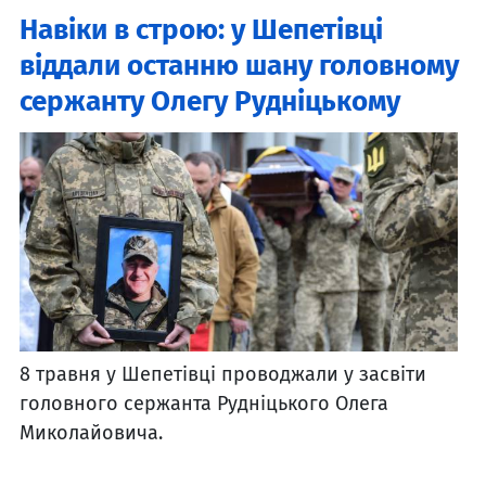
Навіки в строю: у Шепетівці
віддали останню шану головному
сержанту Олегу Рудніцькому
8 травня у Шепетівці проводжали у засвіти
головного сержанта Рудніцького Олега
Миколайовича.