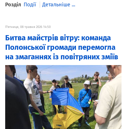
Розділ
Події
Детальніше ...
П'ятниця, 08 травня 2026 14:50
Битва майстрів вітру: команда
Полонської громади перемогла
на змаганнях із повітряних зміїв