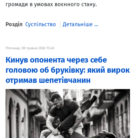
громади в умовах воєнного стану.
Розділ
Суспільство
Детальніше ...
П'ятниця, 08 травня 2026 15:40
Кинув опонента через себе
головою об бруківку: який вирок
отримав шепетівчанин