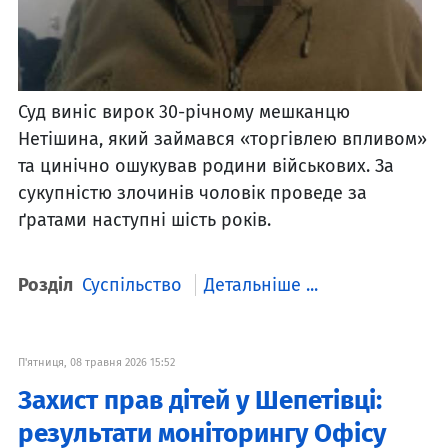
Суд виніс вирок 30-річному мешканцю
Нетішина, який займався «торгівлею впливом»
та цинічно ошукував родини військових. За
сукупністю злочинів чоловік проведе за
ґратами наступні шість років.
Розділ
Суспільство
Детальніше ...
П'ятниця, 08 травня 2026 15:52
Захист прав дітей у Шепетівці:
результати моніторингу Офісу