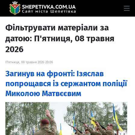
Фільтрувати матеріали за
датою: П'ятниця, 08 травня
2026
П'ятниця, 08 травня 2026 20:06
Загинув на фронті: Ізяслав
попрощався із сержантом поліції
Миколою Матвєєвим