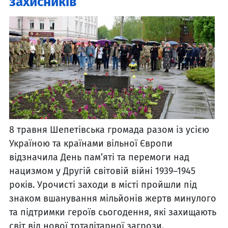
захисників
8 травня Шепетівська громада разом із усією
Україною та країнами вільної Європи
відзначила День пам’яті та перемоги над
нацизмом у Другій світовій війні 1939–1945
років. Урочисті заходи в місті пройшли під
знаком вшанування мільйонів жертв минулого
та підтримки героїв сьогодення, які захищають
світ від нової тоталітарної загрози.