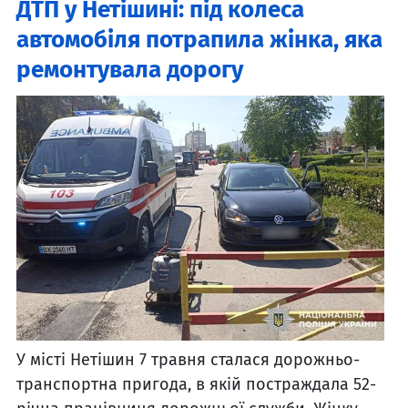
ДТП у Нетішині: під колеса
автомобіля потрапила жінка, яка
ремонтувала дорогу
У місті Нетішин 7 травня сталася дорожньо-
транспортна пригода, в якій постраждала 52-