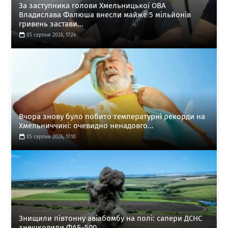
За заступника голови Хмельницької ОВА
Владислава Фалюша внесли майже 5 мільйонів
гривень застави...
05 серпня 2026, 17:24
Вчора знову було побито температурні рекорди на
Хмельниччині: очевидно ненадовго...
05 серпня 2026, 17:10
Знищили півтонну авіабомбу на полі: сапери ДСНС
знешкодили ФАБ-500