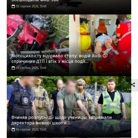
05 серпня 2026, 15:40
Мотоциклісту відірвало стопу: водій Audi Q7
спричинив ДТП і втік з місця події...
05 серпня 2026, 13:49
Вчиняв розпусні дії щодо учениць: затримали
директора мовної школи...
04 серпня 2026, 13:39