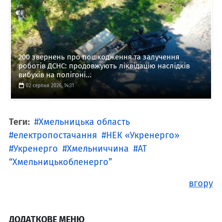
200 звернень про пошкодження та залучення
роботів ДСНС: продовжують ліквідацію наслідків
вибухів на полігоні...
02 серпня 2026, 14:31
Теги:
Хмельницька область
електропостачання
НЕК «Укренерго»
Укренерго
Хмельниччина
АТ
“Хмельницькобленерго”
вгору
ДОДАТКОВЕ МЕНЮ