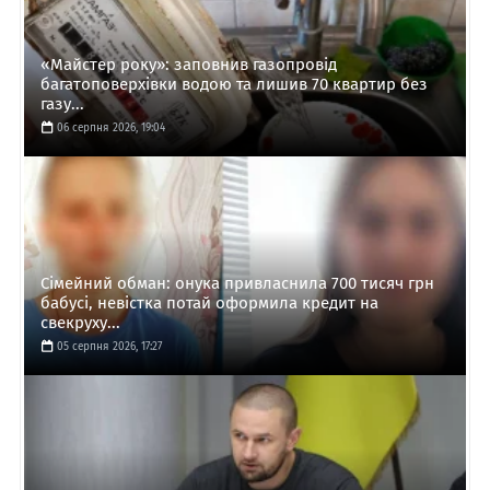
«Майстер року»: заповнив газопровід
багатоповерхівки водою та лишив 70 квартир без
газу...
06 серпня 2026, 19:04
Сімейний обман: онука привласнила 700 тисяч грн
бабусі, невістка потай оформила кредит на
свекруху...
05 серпня 2026, 17:27