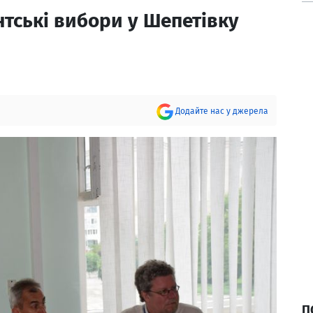
тські вибори у Шепетівку
Додайте нас у джерела
П