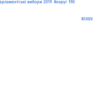
арламентські вибори 2019
округ 190
а
вгору