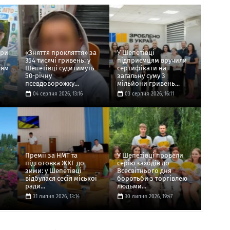
ори
«Зняття прокляття» за
У Шепетівці
354 тисячі гривень: у
підприємцям вручили
тям
Шепетівці судитимуть
сертифікати на
50-річну
загальну суму 3
псевдоворожку...
мільйони гривень...
04 серпня 2026, 13:16
03 серпня 2026, 16:11
Премії за НМТ та
У Шепетівці провели
підготовка ЖКГ до
серію заходів до
зими: у Шепетівці
Всесвітнього дня
відбулася сесія міської
боротьби з торгівлею
ради...
людьми...
31 липня 2026, 13:14
30 липня 2026, 19:47