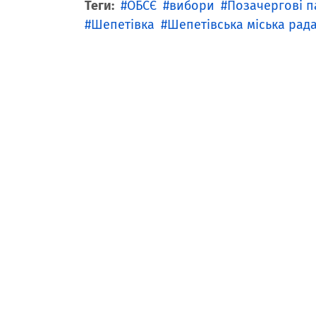
Теги:
ОБСЄ
вибори
Позачергові п
Шепетівка
Шепетівська міська рад