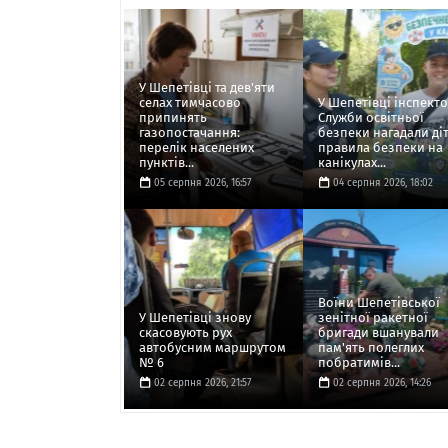
У Шепетівці та дев'яти
селах тимчасово
У Шепетівці інспект
припинять
Служби освітньої
газопостачання:
безпеки нагадали ді
перелік населених
правила безпеки на
пунктів...
канікулах...
05 серпня 2026, 16:57
04 серпня 2026, 18:02
Воїни Шепетівської
У Шепетівці знову
зенітної ракетної
скасовують рух
бригади вшанували
автобусним маршрутом
пам'ять полеглих
№ 6
побратимів...
02 серпня 2026, 21:57
02 серпня 2026, 14:26