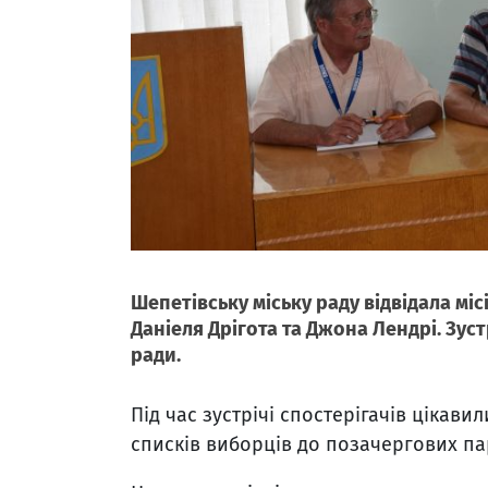
Шепетівську міську раду відвідала міс
Даніеля Дрігота та Джона Лендрі. Зустр
ради.
Під час зустрічі спостерігачів цікави
списків виборців до позачергових па