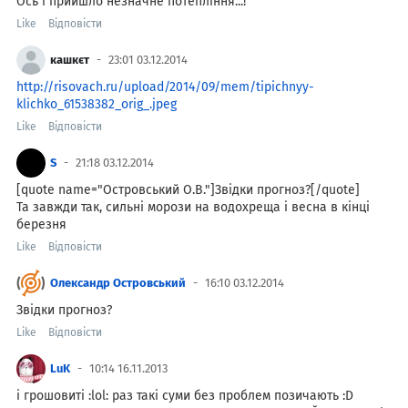
Ось і прийшло незначне потепління...!
Like
Відповісти
кашкєт
23:01 03.12.2014
http://risovach.ru/upload/2014/09/mem/tipichnyy-
klichko_61538382_orig_.jpeg
Like
Відповісти
S
21:18 03.12.2014
[quote name="Островський О.В."]Звідки прогноз?[/quote]
Та завжди так, сильні морози на водохреща і весна в кінці
березня
Like
Відповісти
Олександр Островський
16:10 03.12.2014
Звідки прогноз?
Like
Відповісти
LuK
10:14 16.11.2013
і грошовиті :lol: раз такі суми без проблем позичають :D