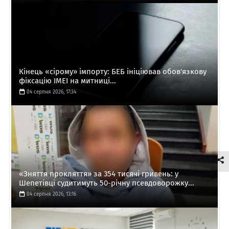
Кінець «сірому» імпорту: БЕБ ініціював обов'язкову
фіксацію IMEI на митниці...
04 серпня 2026, 17:34
«Зняття прокляття» за 354 тисячі гривень: у
Шепетівці судитимуть 50-річну псевдоворожку...
04 серпня 2026, 13:16