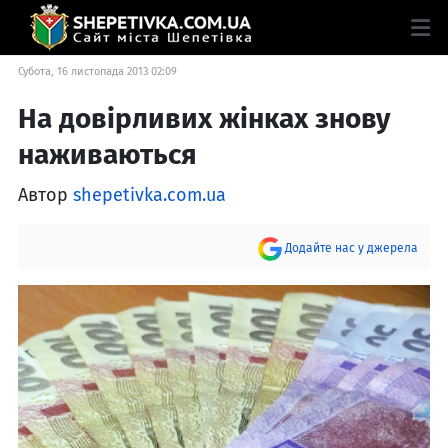
Субота, 16 листопада 2013 02:09
На довірливих жінках знову
наживаються
Автор
shepetivka.com.ua
Додайте нас у джерела