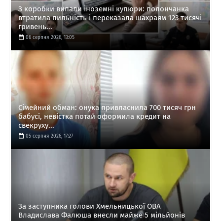
З коробки випали іноземні купюри: полончанка
втратила пильність і переказала шахраям 123 тисячі
гривень...
06 серпня 2026, 13:05
Сімейний обман: онука привласнила 700 тисяч грн
бабусі, невістка потай оформила кредит на
свекруху...
05 серпня 2026, 17:27
За заступника голови Хмельницької ОВА
Владислава Фалюша внесли майже 5 мільйонів