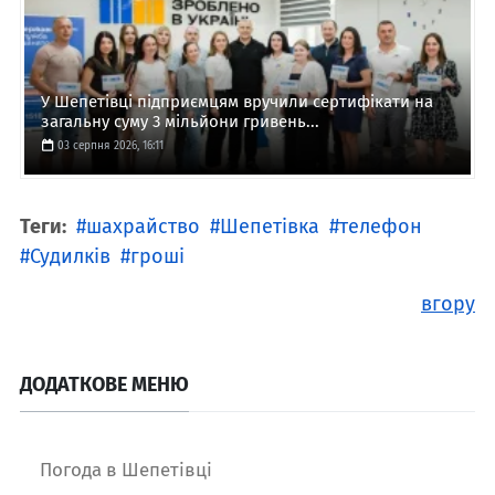
У Шепетівці підприємцям вручили сертифікати на
загальну суму 3 мільйони гривень...
03 серпня 2026, 16:11
Теги:
шахрайство
Шепетівка
телефон
Судилків
гроші
вгору
ДОДАТКОВЕ МЕНЮ
Погода в Шепетівці