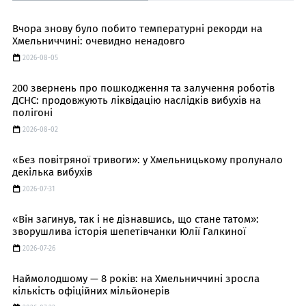
Вчора знову було побито температурні рекорди на
Хмельниччині: очевидно ненадовго
2026-08-05
200 звернень про пошкодження та залучення роботів
ДСНС: продовжують ліквідацію наслідків вибухів на
полігоні
2026-08-02
«Без повітряної тривоги»: у Хмельницькому пролунало
декілька вибухів
2026-07-31
«Він загинув, так і не дізнавшись, що стане татом»:
зворушлива історія шепетівчанки Юлії Галкиної
2026-07-26
Наймолодшому — 8 років: на Хмельниччині зросла
кількість офіційних мільйонерів