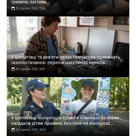
гривень застави...
05 серпня 2026, 17:24
У Шепетівці та дев'яти селах тимчасово припинять
газопостачання: перелік населених пунктів...
05 серпня 2026, 16:57
У Шепетівці інспектори Служби освітньої безпеки
нагадали дітям правила безпеки на канікулах...
04 серпня 2026, 18:02