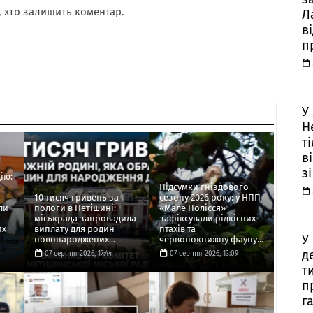
 хто залишить коментар.
Л
в
п
У
Н
т
в
з
ію:
Підсумки гніздового
10 тисяч гривень за
сезону 2026 року: у НПП
ли
пологи в Нетішині:
«Мале Полісся»
міськрада запровадила
зафіксували рідкісних
их
виплату для родин
птахів та
У
новонароджених...
червонокнижну фауну...
д
07 серпня 2026, 17:44
07 серпня 2026, 13:09
т
п
г