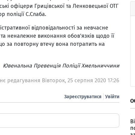
йські офіцери Грицівської та Ленковецької ОТГ
ор поліції С.Слаба.
істративної відповідальності за невчасне
та неналежне виконання обов'язків щодо її
що за повторну втечу вона потрапить на
Ювенальна Превенція Поліції Хмельниччини
нє редагування Вівторок, 25 серпня 2020 17:26
Зареєструватися
Увійти
О
В
п
з