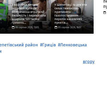
п
З коробки випали
У Шепетівці та дев'яти
п
іноземні купюри:
селах тимчасово
полончанка втратила
припинять
пильність і переказала
газопостачання:
ї
шахраям 123 тисячі
перелік населених
гривень...
пунктів...
06 серпня 2026, 13:05
05 серпня 2026, 16:57
петівський район
Гриців
Ленковецька
и
вгору