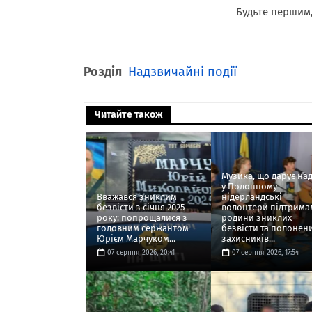
Будьте першим,
Розділ
Надзвичайні події
Читайте також
Музика, що дарує над
у Полонному
Вважався зниклим
нідерландські
безвісти з січня 2025
волонтери підтрима
року: попрощалися з
родини зниклих
головним сержантом
безвісти та полонен
Юрієм Марчуком...
захисників...
07 серпня 2026, 20:41
07 серпня 2026, 17:54