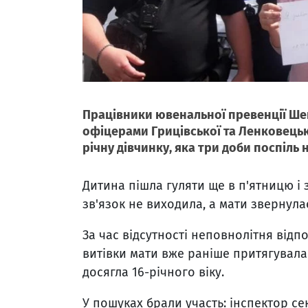
Працівники ювенальної превенції Шеп
офіцерами Грицівської та Ленковецьк
річну дівчинку, яка три доби поспіль 
Дитина пішла гуляти ще в п'ятницю і з
зв'язок не виходила, а мати звернула
За час відсутності неповнолітня відпо
витівки мати вже раніше притягувалас
досягла 16-річного віку.
У пошуках брали участь: інспектор с