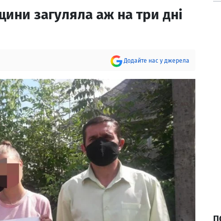
ини загуляла аж на три дні
Додайте нас у джерела
П