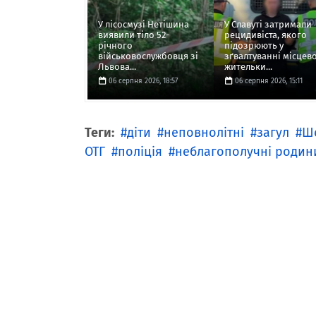
У лісосмузі Нетішина
У Славуті затримали
виявили тіло 52-
рецидивіста, якого
річного
підозрюють у
військовослужбовця зі
зґвалтуванні місцево
Львова...
жительки...
06 серпня 2026, 18:57
06 серпня 2026, 15:11
Теги:
діти
неповнолітні
загул
Ше
ОТГ
поліція
неблагополучні родин