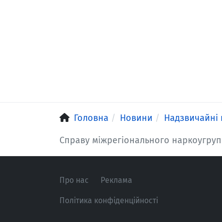
Головна
Новини
Надзвичайні 
Справу міжрегіонального наркоугруп
Про нас
Реклама
Політика конфіденційності