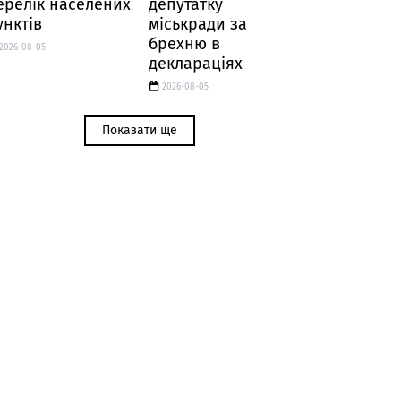
ерелік населених
депутатку
унктів
міськради за
брехню в
2026-08-05
деклараціях
2026-08-05
Показати ще