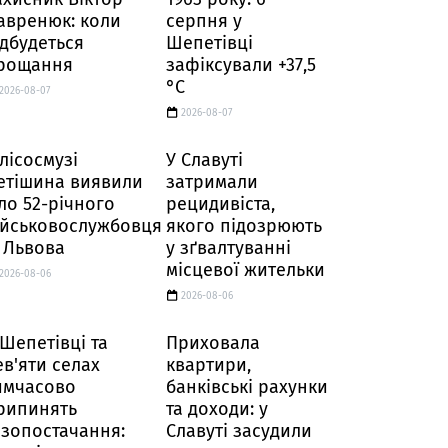
авренюк: коли
серпня у
ідбудеться
Шепетівці
рощання
зафіксували +37,5
°C
2026-08-07
2026-08-07
 лісосмузі
У Славуті
етішина виявили
затримали
іло 52-річного
рецидивіста,
ійськовослужбовця
якого підозрюють
і Львова
у зґвалтуванні
місцевої жительки
2026-08-06
2026-08-06
 Шепетівці та
Приховала
ев'яти селах
квартири,
имчасово
банківські рахунки
рипинять
та доходи: у
азопостачання:
Славуті засудили