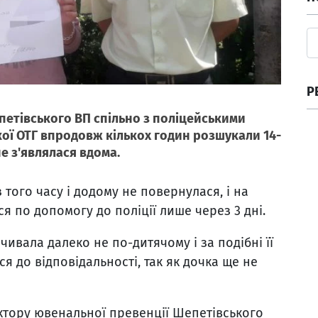
Р
етівського ВП спільно з поліцейськими
ої ОТГ впродовж кількох годин розшукали 14-
не з'являлася вдома.
 того часу і додому не повернулася, і на
ся по допомогу до поліції лише через 3 дні.
чивала далеко не по-дитячому і за подібні її
я до відповідальності, так як дочка ще не
ектору ювенальної превенції Шепетівського