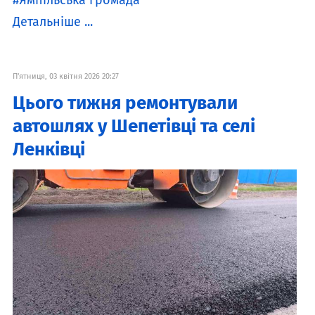
Ямпільська громада
Детальніше ...
П'ятниця, 03 квітня 2026 20:27
Цього тижня ремонтували
автошлях у Шепетівці та селі
Ленківці