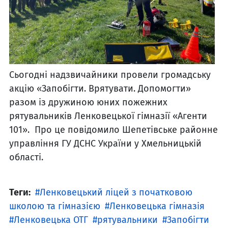
Сьогодні надзвичайники провели громадську
акцію «Запобігти. Врятувати. Допомогти»
разом із дружиною юних пожежних
рятувальників Ленковецької гімназії «Агенти
101». Про це повідомило Шепетівське районне
управління ГУ ДСНС України у Хмельницькій
області.
Теги:
Ленковецький ліцей з початковою
школою та гімназією
Ленковецька гімназія
Ленковецька ОТГ
рятувальники
Запобігти