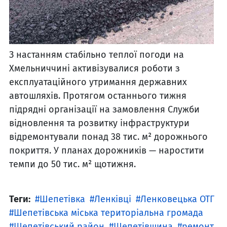
З настанням стабільно теплої погоди на
Хмельниччині активізувалися роботи з
експлуатаційного утримання державних
автошляхів. Протягом останнього тижня
підрядні організації на замовлення Служби
відновлення та розвитку інфраструктури
відремонтували понад 38 тис. м² дорожнього
покриття. У планах дорожників — наростити
темпи до 50 тис. м² щотижня.
Теги:
Шепетівка
Ленківці
Ленковецька ОТГ
Шепетівська міська територіальна громада
Шепетівський район
Шепетівщина
ремонт