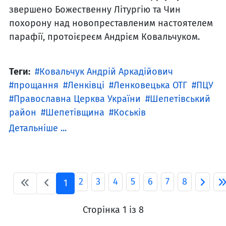
звершено Божественну Літургію та Чин
похорону над новопреставленим настоятелем
парафії, протоієреєм Андрієм Ковальчуком.
Теги:
Ковальчук Андрій Аркадійович
прощання
Ленківці
Ленковецька ОТГ
ПЦУ
Православна Церква України
Шепетівський
район
Шепетівщина
Коськів
Детальніше ...
2
3
4
5
6
7
8
1
Сторінка 1 із 8