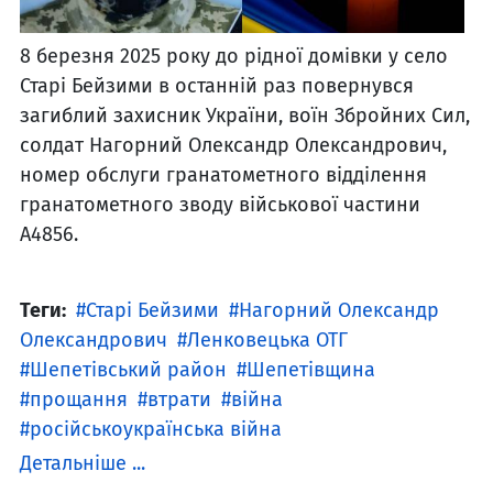
8 березня 2025 року до рідної домівки у село
Старі Бейзими в останній раз повернувся
загиблий захисник України, воїн Збройних Сил,
солдат Нагорний Олександр Олександрович,
номер обслуги гранатометного відділення
гранатометного зводу військової частини
А4856.
Теги:
Старі Бейзими
Нагорний Олександр
Олександрович
Ленковецька ОТГ
Шепетівський район
Шепетівщина
прощання
втрати
війна
російськоукраїнська війна
Детальніше ...