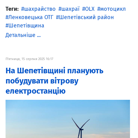
Теги:
шахрайство
шахраї
OLX
мотоцикл
Ленковецька ОТГ
Шепетівський район
Шепетівщина
Детальніше ...
П'ятниця, 15 серпня 2025 16:17
На Шепетівщині планують
побудувати вітрову
електростанцію