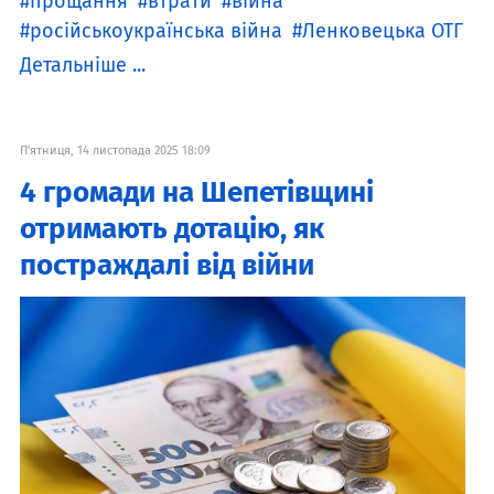
прощання
втрати
війна
російськоукраїнська війна
Ленковецька ОТГ
Детальніше ...
П'ятниця, 14 листопада 2025 18:09
4 громади на Шепетівщині
отримають дотацію, як
постраждалі від війни