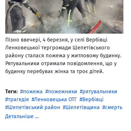
Пізно ввечері, 4 березня, у селі Вербівці
Ленковецької тергромади Шепетівського
району сталася пожежа у житловому будинку.
Рятувальники отримали повідомлення, що у
будинку перебуває жінка та троє дітей.
Теги:
пожежа
пожежники
рятувальники
трагедія
Ленковецька ОТГ
Вербівці
Шепетівський район
Шепетівщина
смерть
Детальніше ...