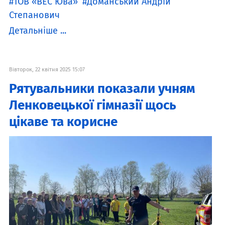
ТОВ «ВЕС Юва»
Доманський Андрій
Степанович
Детальніше ...
Вівторок, 22 квітня 2025 15:07
Рятувальники показали учням
Ленковецької гімназії щось
цікаве та корисне