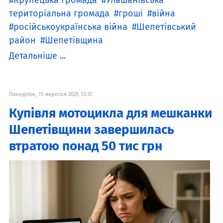
Крупецька громада
Улашанівська
територіальна громада
гроші
війна
російськоукраїнська війна
Шепетівський
район
Шепетівщина
Детальніше ...
Понеділок, 15 вересня 2025 12:31
Купівля мотоцикла для мешканки
Шепетівщини завершилась
втратою понад 50 тис грн