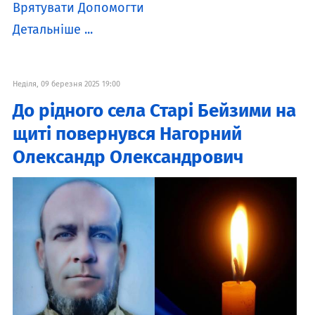
Врятувати Допомогти
Детальніше ...
Неділя, 09 березня 2025 19:00
До рідного села Старі Бейзими на
щиті повернувся Нагорний
Олександр Олександрович