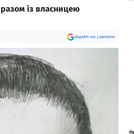
а разом із власницею
Додайте нас у джерела
П