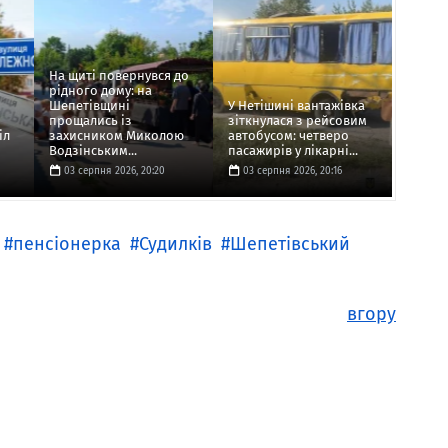
На щиті повернувся до
рідного дому: на
Шепетівщині
У Нетішині вантажівка
прощались із
зіткнулася з рейсовим
іл
захисником Миколою
автобусом: четверо
Водзінським...
пасажирів у лікарні...
03 серпня 2026, 20:20
03 серпня 2026, 20:16
пенсіонерка
Судилків
Шепетівський
вгору