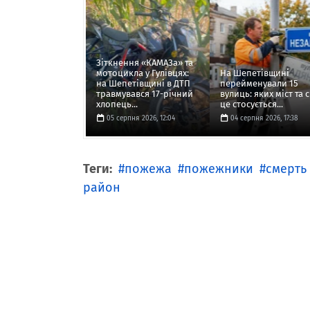
Зіткнення «КАМАЗа» та
мотоцикла у Гулівцях:
На Шепетівщині
на Шепетівщині в ДТП
перейменували 15
травмувався 17-річний
вулиць: яких міст та с
хлопець...
це стосується...
05 серпня 2026, 12:04
04 серпня 2026, 17:38
Теги:
пожежа
пожежники
смерть
район