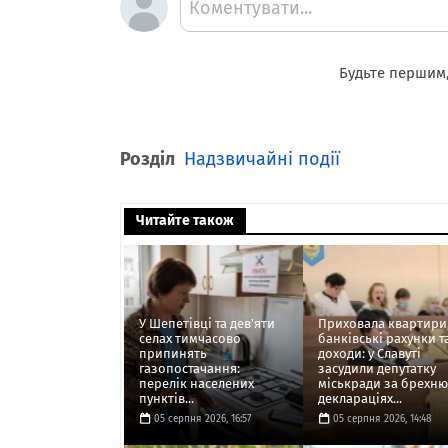
Коментувати...
Будьте першим,
Розділ
Надзвичайні події
Читайте також
У Шепетівці та дев'яти
Приховала квартири
селах тимчасово
банківські рахунки т
припинять
доходи: у Славуті
газопостачання:
засудили депутатку
перелік населених
міськради за брехню
пунктів...
деклараціях...
05 серпня 2026, 16:57
05 серпня 2026, 14:48