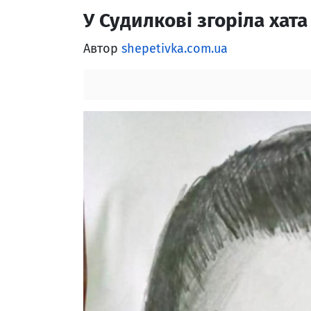
У Судилкові згоріла хат
Автор
shepetivka.com.ua