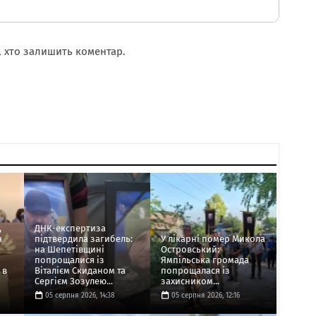
 хто залишить коментар.
,
ДНК-експертиза
а
підтвердила загибель:
У лікарні помер Микола
на Шепетівщині
Островський:
попрощалися із
Ямпільська громада
 в
Віталієм Скиданом та
попрощалася із
Сергієм Зозулею...
захисником...
05 серпня 2026, 14:38
05 серпня 2026, 12:16