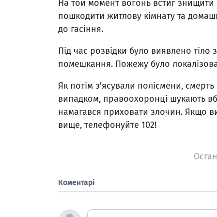
На той момент вогонь встиг знищити 
пошкодити житлову кімнату та домаш
до гасіння.
Під час розвідки було виявлено тіло з
помешкання. Пожежу було локалізовано
Як потім з'ясували полісмени, смерт
випадком, правоохоронці шукають вби
намагався приховати злочин. Якщо ви
вище, телефонуйте 102!
Остан
Коментарі