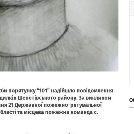
ужби порятунку “101” надійшло повідомлення
дилків Шепетівського району. За викликом
О
ння 21 Державної пожежно-рятувальної
бласті та місцева пожежна команда с.