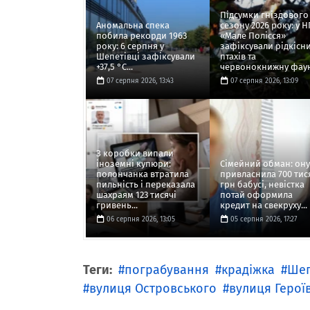
Підсумки гніздового
Аномальна спека
сезону 2026 року: у 
побила рекорди 1963
«Мале Полісся»
року: 6 серпня у
зафіксували рідкісн
Шепетівці зафіксували
птахів та
+37,5 °C...
червонокнижну фауну
07 серпня 2026, 13:43
07 серпня 2026, 13:09
З коробки випали
іноземні купюри:
Сімейний обман: он
полончанка втратила
привласнила 700 тис
пильність і переказала
грн бабусі, невістка
шахраям 123 тисячі
потай оформила
гривень...
кредит на свекруху...
06 серпня 2026, 13:05
05 серпня 2026, 17:27
Теги:
пограбування
крадіжка
Шеп
вулиця Островського
вулиця Герої