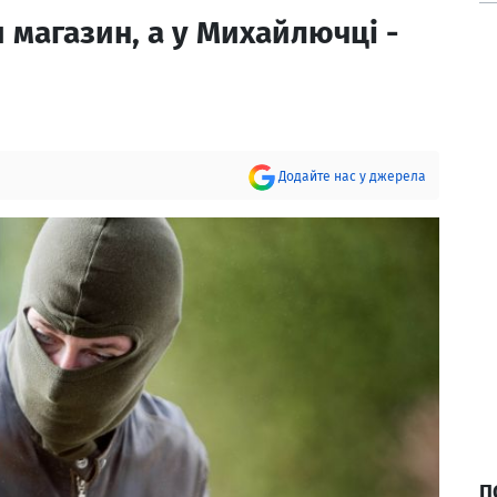
 магазин, а у Михайлючці -
Додайте нас у джерела
П