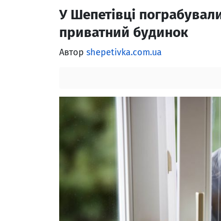
У Шепетівці пограбували
приватний будинок
Автор
shepetivka.com.ua