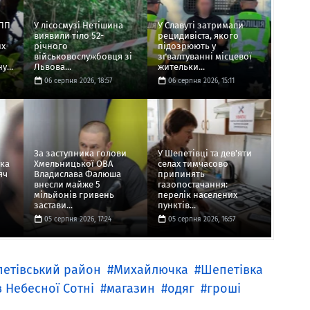
НПП
У лісосмузі Нетішина
У Славуті затримали
виявили тіло 52-
рецидивіста, якого
их
річного
підозрюють у
військовослужбовця зі
зґвалтуванні місцевої
...
Львова...
жительки...
06 серпня 2026, 18:57
06 серпня 2026, 15:11
За заступника голови
У Шепетівці та дев'яти
ука
Хмельницької ОВА
селах тимчасово
яч
Владислава Фалюша
припинять
внесли майже 5
газопостачання:
мільйонів гривень
перелік населених
застави...
пунктів...
05 серпня 2026, 17:24
05 серпня 2026, 16:57
етівський район
Михайлючка
Шепетівка
в Небесної Сотні
магазин
одяг
гроші