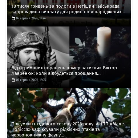
10 тисяч гривень за пологи в Нетішині: міськрада
запровадила виплату для родин новонароджених...
07 серпня 2026, 17:44
Від отриманих поранень помер захисник Віктор
Лавренюк: коли відбудеться прощання...
07 серпня 2026, 16:25
Підсумки гніздового сезону 2026 року: у НПП «Мале
Полісся» зафіксували рідкісних птахів та
червонокнижну фауну...