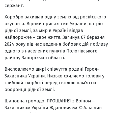
сержант.
Хоробро захищав рідну землю від російського
окупанта. Вірний присязі син України, патріот
рідної землі, за мир в Україні віддав
найдорожче – своє життя. Загинув 07 березня
2024 року під час ведення бойових дій поблизу
одного з населених пунктів Пологівського
району Запорізької області.
Висловлюємо щирі співчуття родині Героя-
Захисника України. Низько схиляємо голови у
глибокій cкорботі перед світлою памʼяттю
оборонця рідної землі.
Шановна громадо, ПРОЩАННЯ з Воїном –
Захисником України Ждановичем Ю.А. та чин