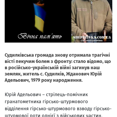
Судилківська громада знову отримала трагічні
вісті пекучим болем з фронту: стало відомо, що
в російсько-українській війні загинув наш
земляк, житель с. Судилків, Жданович Юрій
Адельович, 1979 року народження.
Юрій Адельович – стрілець-помічник
гранатометника гірсько-штурмового
відділення гірсько-штурмового взводу гірсько-
штурмової роти однієї з військових частин,