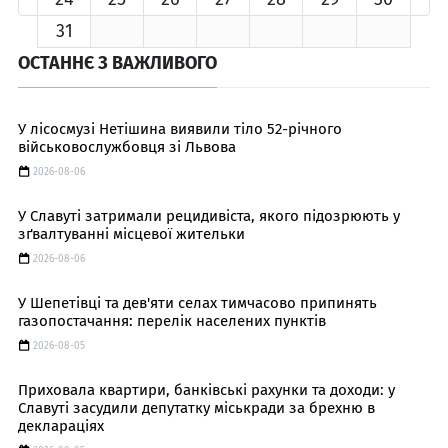
31
ОСТАННЄ З ВАЖЛИВОГО
У лісосмузі Нетішина виявили тіло 52-річного
військовослужбовця зі Львова
2026-08-06
У Славуті затримали рецидивіста, якого підозрюють у
зґвалтуванні місцевої жительки
2026-08-06
У Шепетівці та дев'яти селах тимчасово припинять
газопостачання: перелік населених пунктів
2026-08-05
Приховала квартири, банківські рахунки та доходи: у
Славуті засудили депутатку міськради за брехню в
деклараціях