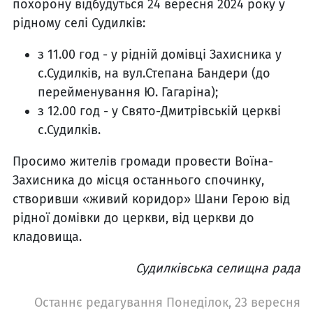
похорону відбудуться 24 вересня 2024 року у
рідному селі Судилків:
з 11.00 год - у рідній домівці Захисника у
с.Судилків, на вул.Степана Бандери (до
перейменування Ю. Гагаріна);
з 12.00 год - у Свято-Дмитрівській церкві
с.Судилків.
Просимо жителів громади провести Воїна-
Захисника до місця останнього спочинку,
створивши «живий коридор» Шани Герою від
рідної домівки до церкви, від церкви до
кладовища.
Судилківська селищна рада
Останнє редагування Понеділок, 23 вересня