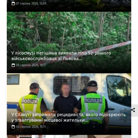
07 серпня 2026, 13:09
У лісосмузі Нетішина виявили тіло 52-річного
військовослужбовця зі Львова...
06 серпня 2026, 18:57
У Славуті затримали рецидивіста, якого підозрюють
у зґвалтуванні місцевої жительки...
06 серпня 2026, 15:11