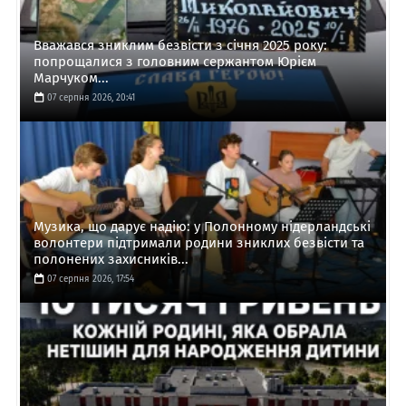
Вважався зниклим безвісти з січня 2025 року:
попрощалися з головним сержантом Юрієм
Марчуком...
07 серпня 2026, 20:41
Музика, що дарує надію: у Полонному нідерландські
волонтери підтримали родини зниклих безвісти та
полонених захисників...
07 серпня 2026, 17:54