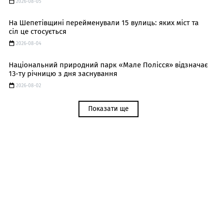
2026-08-05
На Шепетівщині перейменували 15 вулиць: яких міст та
сіл це стосується
2026-08-04
Національний природний парк «Мале Полісся» відзначає
13-ту річницю з дня заснування
2026-08-02
Показати ще