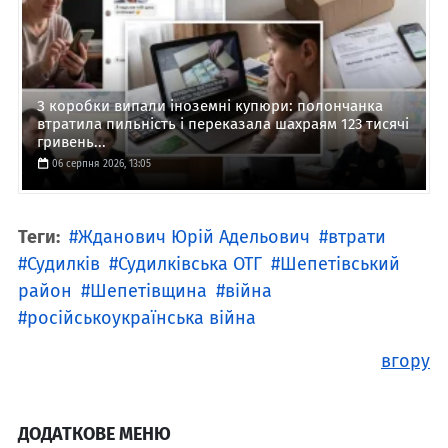
З коробки випали іноземні купюри: полончанка
втратила пильність і переказала шахраям 123 тисячі
гривень...
06 серпня 2026, 13:05
Теги:
Жданович Юрій Адельович
втрати
Судилків
Судилківська ОТГ
Шепетівський
район
Шепетівщина
війна
російськоукраїнська війна
вгору
ДОДАТКОВЕ МЕНЮ