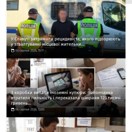
У Славуті затримали рецидивіста, якого підозрюють
у зґвалтуванні місцевої жительки...
06 серпня 2026, 15:11
З коробки випали іноземні купюри: полончанка
втратила пильність і переказала шахраям 123 тисячі
гривень...
06 серпня 2026, 13:05