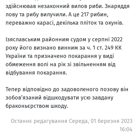
здійснював незаконний вилов риби. Знаряддя
лову та рибу вилучили. А це 217 рибин,
переважно карасі, декілька пліток та окунів.
Ізяславським районним судом у серпні 2022
року його визнано винним за ч. 1 ст. 249 КК
України та призначено покарання у виді
обмеження волі на рік зі звільненням від
відбування покарання.
Тепер відповідно до задоволеного позову він
зобов’язаний відшкодувати усю завдану
браконьєрством шкоду.
Останнє редагування Середа, 01 березня 2023
16:04