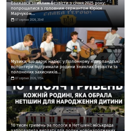
Вважався зниклим безвісти з січня 2025 року:
попрощалися з головним сержантом Юрієм
Марчуком...
07 серпня 2026, 20:41
Музика, що дарує надію: у Полонному нідерландські
волонтери підтримали родини зниклих безвісти та
полонених захисників...
07 серпня 2026, 17:54
10 тисяч гривень за пологи в Нетішині: міськрада
запровадила виплату для родин новонароджених...