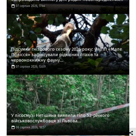
07 серпня 2026, 17:44
Підсумки гніздового сезону 2026 року: у НПП «Мале
Полісся» зафіксували рідкісних птахів та
червонокнижну фауну...
07 серпня 2026, 13:09
У лісосмузі Нетішина виявили тіло 52-річного
військовослужбовця зі Львова...
06 серпня 2026, 18:57