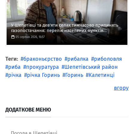
У Шепетівці та дев'яти селах тимчасово припинять
газопостачання: перелік населених пунктів...
05 серпня 2026, 16:57
Теги:
браконьєрство
рибалка
риболовля
риба
прокуратура
Шепетівський район
річка
річка Горинь
Горинь
Калетинці
вгору
ДОДАТКОВЕ МЕНЮ
Погода в Шепетівці