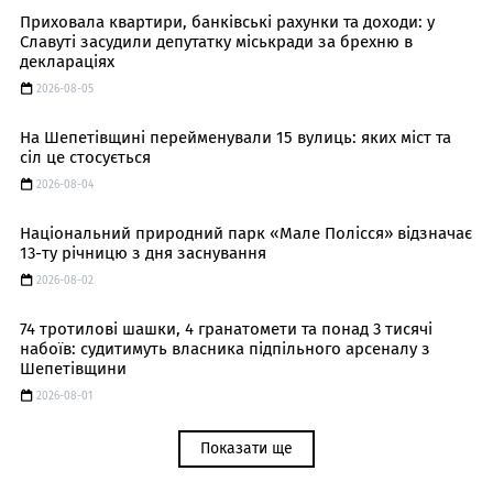
Приховала квартири, банківські рахунки та доходи: у
Славуті засудили депутатку міськради за брехню в
деклараціях
2026-08-05
На Шепетівщині перейменували 15 вулиць: яких міст та
сіл це стосується
2026-08-04
Національний природний парк «Мале Полісся» відзначає
13-ту річницю з дня заснування
2026-08-02
74 тротилові шашки, 4 гранатомети та понад 3 тисячі
набоїв: судитимуть власника підпільного арсеналу з
Шепетівщини
2026-08-01
Показати ще