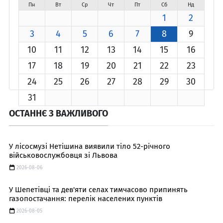
Пн
Вт
Ср
Чт
Пт
Сб
Нд
1
2
3
4
5
6
7
8
9
10
11
12
13
14
15
16
17
18
19
20
21
22
23
24
25
26
27
28
29
30
31
ОСТАННЄ З ВАЖЛИВОГО
У лісосмузі Нетішина виявили тіло 52-річного
військовослужбовця зі Львова
2026-08-06
У Шепетівці та дев'яти селах тимчасово припинять
газопостачання: перелік населених пунктів
2026-08-05