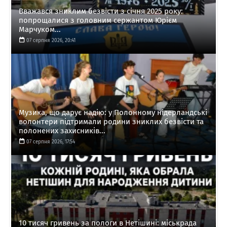
Вважався зниклим безвісти з січня 2025 року:
попрощалися з головним сержантом Юрієм
Марчуком...
07 серпня 2026, 20:41
Музика, що дарує надію: у Полонному нідерландські
волонтери підтримали родини зниклих безвісти та
полонених захисників...
07 серпня 2026, 17:54
10 тисяч гривень за пологи в Нетішині: міськрада