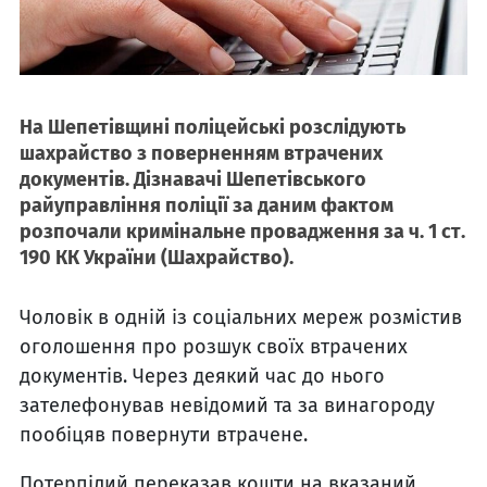
На Шепетівщині поліцейські розслідують
шахрайство з поверненням втрачених
документів. Дізнавачі Шепетівського
райуправління поліції за даним фактом
розпочали кримінальне провадження за ч. 1 ст.
190 КК України (Шахрайство).
Чоловік в одній із соціальних мереж розмістив
оголошення про розшук своїх втрачених
документів. Через деякий час до нього
зателефонував невідомий та за винагороду
пообіцяв повернути втрачене.
Потерпілий переказав кошти на вказаний