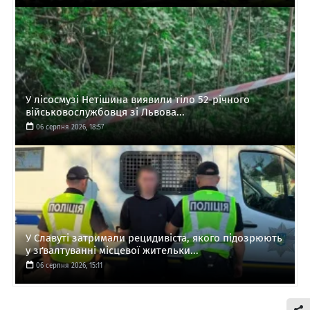
У лісосмузі Нетішина виявили тіло 52-річного
військовослужбовця зі Львова...
06 серпня 2026, 18:57
У Славуті затримали рецидивіста, якого підозрюють
у зґвалтуванні місцевої жительки...
06 серпня 2026, 15:11