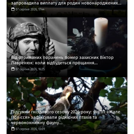
запровадила виплату для родин новонароджених...
07 серпня 2026, 17:44
Від отриманих поранень помер захисник Віктор
Лавренюк: коли відбудеться прощання...
07 серпня 2026, 16:25
Підсумки гніздового сезону 2026 року: у НПП «Мале
Полісся» зафіксували рідкісних птахів та
червонокнижну фауну...
07 серпня 2026, 13:09