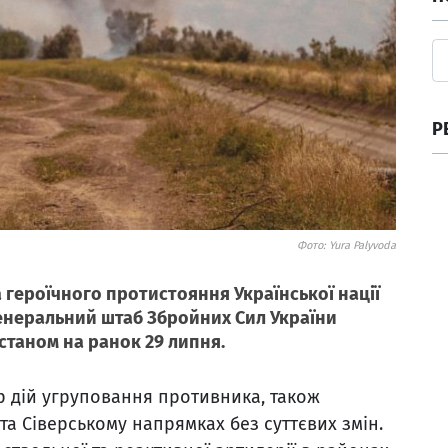
Р
Фото: Yura Palyvoda
 героїчного протистояння Української нації
енеральний штаб Збройних Сил України
станом на ранок 29 липня.
р дій угруповання противника, також
та Сіверському напрямках без суттєвих змін.