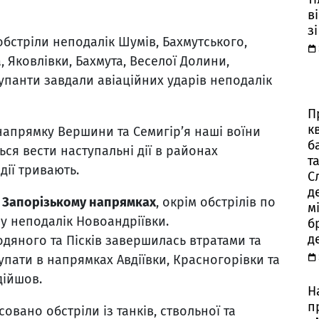
в
з
бстріли неподалік Шумів, Бахмутського,
 Яковлівки, Бахмута, Веселої Долини,
упанти завдали авіаційних ударів неподалік
П
к
 напрямку Вершини та Семигір’я наші воїни
б
ся вести наступальні дії в районах
т
дії тривають.
С
д
а Запорізькому напрямках
, окрім обстрілів по
м
ру неподалік Новоандріївки.
б
д
дяного та Пісків завершилась втратами та
упати в напрямках Авдіївки, Красногорівки та
дійшов.
Н
п
овано обстріли із танків, ствольної та