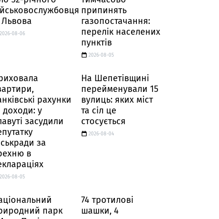
ійськовослужбовця
припинять
і Львова
газопостачання:
перелік населених
2026-08-06
пунктів
2026-08-05
риховала
На Шепетівщині
вартири,
перейменували 15
анківські рахунки
вулиць: яких міст
а доходи: у
та сіл це
лавуті засудили
стосується
епутатку
2026-08-04
іськради за
рехню в
еклараціях
2026-08-05
аціональний
74 тротилові
риродний парк
шашки, 4