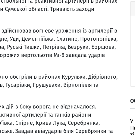
 ствольної та реактивної артилерії в районах
ки Сумської області. Тривають заходи
здійснював вогневе ураження із артилерії в
не, Уди, Дементіїівка, Слатине, Протопопівка,
а, Руські Тишки, Петрівка, Безруки, Борщова,
ворожих вертольотів Мі-8 завдала ударів
но обстріли в районах Курульки, Дібрівного,
, Гусарівки, Грушувахи, Вірнопілля та
О
х дій з боку ворога не відзначалося.
активної артилерії та танків райони
У
’ївка, Спірне, Крива Лука, Серебрянка,
Н
нське. Завдав авіаударів біля Серебрянки та
т