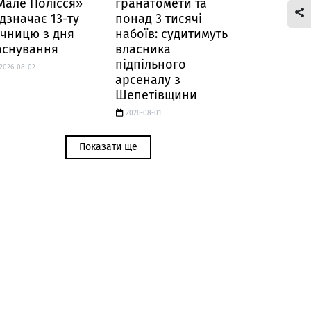
Мале Полісся»
гранатомети та
ідзначає 13-ту
понад 3 тисячі
ічницю з дня
набоїв: судитимуть
аснування
власника
підпільного
2026-08-02
арсеналу з
Шепетівщини
2026-08-01
Показати ще