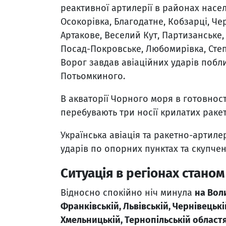
реактивної артилерії в районах населе
Осокорівка, Благодатне, Кобзарці, Че
Артакове, Веселий Кут, Партизанське
Посад-Покровське, Любомирівка, Степ
Ворог завдав авіаційних ударів побли
Потьомкиного.
В акваторії Чорного моря в готовност
перебувають три носії крилатих ракет
Українська авіація та ракетно-артил
ударів по опорних пунктах та скупчен
Ситуація в регіонах станом
Відносно спокійно ніч минула
на Воли
Франківській, Львівській, Чернівецькій
Хмельницькій, Тернопільській областя