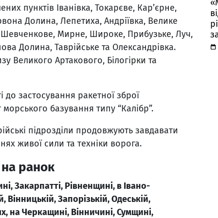
«
них пунктів Іванівка, Токарєве, Кар’єрне,
в
рвона Долина, Лепетиха, Андріївка, Велике
р
, Шевченкове, Мирне, Широке, Прибузьке, Луч,
з
ова Долина, Таврійське та Олександрівка.
зу Великого Артакового, Білогірки та
і до застосування ракетної зброї
 морського базування типу “Калібр”.
ерійські підрозділи продовжують завдавати
нях живої сили та техніки ворога.
 на ранок
ні, Закарпатті, Рівненщині, в Івано-
, Вінницькій, Запорізькій, Одеській,
х, на Черкащині, Вінничині, Сумщині,