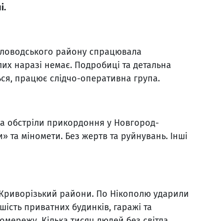
і.
тловодського району спрацювала
их наразі немає. Подробиці та детальна
ся, працює слідчо-оперативна група.
два обстріли прикордоння у Новгород-
» та міномети. Без жертв та руйнувань. Інші
 Криворізький райони. По Нікополю ударили
ість приватних будинків, гаражі та
мережу. Кілька тисяч людей без світла.