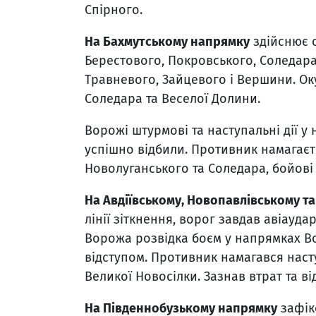
Спірного.
На Бахмутському напрямку
здійснює о
Берестового, Покровського, Соледара,
Травневого, Зайцевого і Вершини. Ок
Соледара та Веселої Долини.
Ворожі штурмові та наступальні дії у
успішно відбили. Противник намагаєть
Новолуганського та Соледара, бойові 
На Авдіївському, Новопавлівському т
лінії зіткнення, ворог завдав авіауда
Ворожа розвідка боєм у напрямках Во
відступом. Противник намагався наст
Великої Новосілки. Зазнав втрат та ві
На Південнобузькому напрямку
зафікс