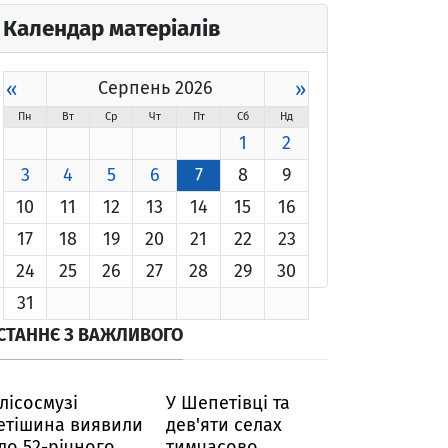
Календар матеріалів
«
Серпень 2026
»
Пн
Вт
Ср
Чт
Пт
Сб
Нд
1
2
3
4
5
6
7
8
9
10
11
12
13
14
15
16
17
18
19
20
21
22
23
24
25
26
27
28
29
30
31
СТАННЄ З ВАЖЛИВОГО
 лісосмузі
У Шепетівці та
етішина виявили
дев'яти селах
іло 52-річного
тимчасово