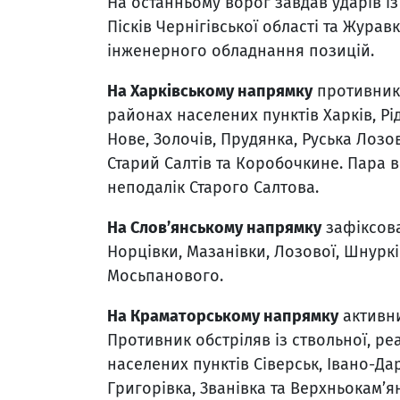
На останньому ворог завдав ударів із
Пісків Чернігівської області та Журав
інженерного обладнання позицій.
На Харківському напрямку
противник 
районах населених пунктів Харків, Рід
Нове, Золочів, Прудянка, Руська Лозов
Старий Салтів та Коробочкине. Пара 
неподалік Старого Салтова.
На Слов’янському напрямку
зафіксова
Норцівки, Мазанівки, Лозової, Шнурків
Мосьпанового.
На Краматорському напрямку
активни
Противник обстріляв із ствольної, ре
населених пунктів Сіверськ, Івано-Дар
Григорівка, Званівка та Верхньокам’я