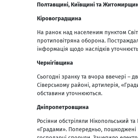
Полтавщині, Київщині та Житомирщин
Кіровоградщина
На ранок над населеним пунктом Сві
протиповітряна оборона. Постраждал
інформація щодо наслідків уточнюєть
Чернігівщина
Сьогодні зранку та вчора ввечері – 
Сіверському районі, артилерія, «Гради
обставини уточнюються.
Дніпропетровщина
Росіяни обстріляли Нікопольський та
«Градами». Попередньо, пошкоджені ш
господарчі споруди. Зачепило електро