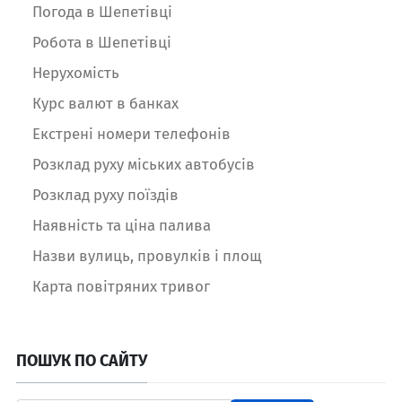
Погода в Шепетівці
Робота в Шепетівці
Нерухомість
Курс валют в банках
Екстрені номери телефонів
Розклад руху міських автобусів
Розклад руху поїздів
Наявність та ціна палива
Назви вулиць, провулків і площ
Карта повітряних тривог
ПОШУК ПО САЙТУ