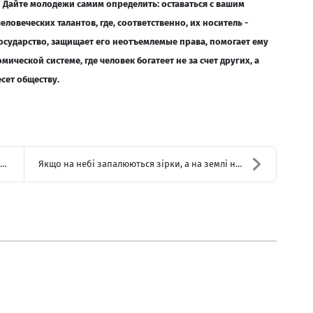
 Дайте молодежи самим определить: оставаться с вашим
ловеческих талантов, где, соответственно, их носитель -
 государство, защищает его неотъемлемые права, помогает ему
ической системе, где человек богатеет не за счет других, а
есет обществу.
Якщо на небі запалюються зірки, а на землі народжу...