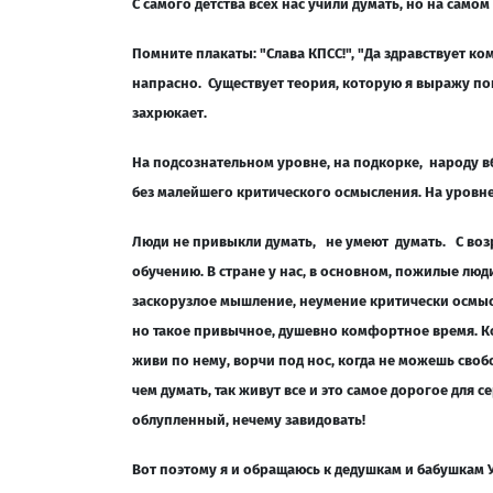
С самого детства всех нас учили думать, но на самом
Помните плакаты: "Слава КПСС!", "Да здравствует к
напрасно. Существует теория, которую я выражу пого
захрюкает.
На подсознательном уровне, на подкорке, народу в
без малейшего критического осмысления. На уровне
Люди не привыкли думать, не умеют думать. С возр
обучению. В стране у нас, в основном, пожилые лю
заскорузлое мышление, неумение критически осмыс
но такое привычное, душевно комфортное время. Ко
живи по нему, ворчи под нос, когда не можешь сво
чем думать, так живут все и это самое дорогое для се
облупленный, нечему завидовать!
Вот поэтому я и обращаюсь к дедушкам и бабушкам 