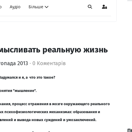
о
Аудіо
Більше
Пошук
Sign In
осмысливать реальную жизнь
топада 2013
0 Коментарів
адумался и я, а что это такое?
понятия "мышление".
нания, процесс отражения в мозге окружающего реального
ых психофизиологических механизмах: образования и
влений и вывода новых суждений и умозаключений.
П