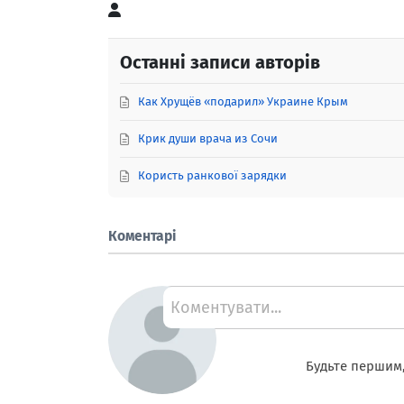
Петро
Останні записи авторів
Как Хрущёв «подарил» Украине Крым
Крик души врача из Сочи
Користь ранкової зарядки
Коментарі
Коментувати...
Будьте першим,