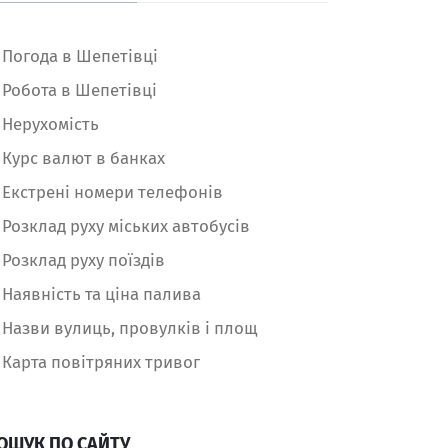
Погода в Шепетівці
Робота в Шепетівці
Нерухомість
Курс валют в банках
Екстрені номери телефонів
Розклад руху міських автобусів
Розклад руху поїздів
Наявність та ціна палива
Назви вулиць, провулків і площ
Карта повітряних тривог
ОШУК ПО САЙТУ