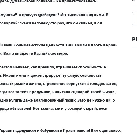
 деле, думать своей головой – не приветствовалось.
оммунизм!" и прочую дребедень? Мы хихикали над ними. И
воркой: скажи человеку сто раз, что он свинья, и он
Р
бивали большевистские ценности. Они вошли в плоть и кровь
: Волга впадает в Каспийское море.
астом человек, как правило, утрачивает способность к
ди. Именно они и демонстрируют ту самую совковость:
ливать реалии жизни, стремление вернуться в голодноватое,
гда все за тебя продумали, написали сценарий твоей жизни,
бодно купить даже эмалированный тазик. Зато не нужно ни о
рдца обывателя! Нет тазика, так и у соседей старый, весь
Украины, дедушкам и бабушкам в Правительсте! Вам одинаково,