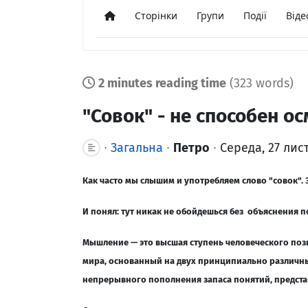
Сторінки
Групи
Події
Віде
Додому
2 minutes reading time
(323 words)
"Совок" - не способен 
Загальна
Петро
Середа, 27 лис
Как часто мы слышим и употребляем слово "совок". З
И понял: тут никак не обойдешься без объяснения 
Мышление — это высшая ступень человеческого поз
мира, основанный на двух принципиально различн
непрерывного пополнения запаса понятий, предста