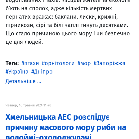
б’ють на сполох, адже кількість мертвих
пернатих вражає: баклани, лиски, крижні,
пірникози, сірі та білі чаплі гинуть десятками.
Що стало причиною цього мору і чи безпечно
це для людей.
Теги:
птахи
орнітологи
мор
Запоріжжя
Україна
Дніпро
Детальніше ...
Четвер, 16 травня 2024 11:40
Хмельницька АЕС розслідує
причину масового мору риби на
водоймі-охолоджувачі