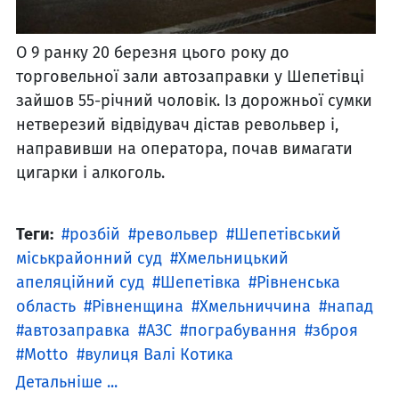
О 9 ранку 20 березня цього року до
торговельної зали автозаправки у Шепетівці
зайшов 55-річний чоловік. Із дорожньої сумки
нетверезий відвідувач дістав револьвер і,
направивши на оператора, почав вимагати
цигарки і алкоголь.
Теги:
розбій
револьвер
Шепетівський
міськрайонний суд
Хмельницький
апеляційний суд
Шепетівка
Рівненська
область
Рівненщина
Хмельниччина
напад
автозаправка
АЗС
пограбування
зброя
Motto
вулиця Валі Котика
Детальніше ...