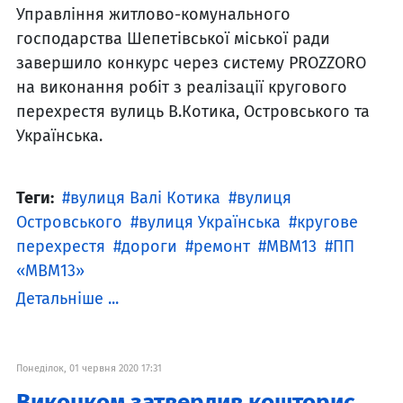
Управління житлово-комунального
господарства Шепетівської міської ради
завершило конкурс через систему PROZZORO
на виконання робіт з реалізації кругового
перехрестя вулиць В.Котика, Островського та
Українська.
Теги:
вулиця Валі Котика
вулиця
Островського
вулиця Українська
кругове
перехрестя
дороги
ремонт
МВМ13
ПП
«МВМ13»
Детальніше ...
Понеділок, 01 червня 2020 17:31
Виконком затвердив кошторис