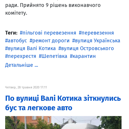
ради. Прийнято 9 рішень виконавчого
комітету.
Теги:
пільгові перевезення
перевезення
автобус
ремонт дороги
вулиця Українська
вулиця Валі Котика
вулиця Островського
перехрестя
Шепетівка
карантин
Детальніше ...
Четвер, 28 травня 2020 17:11
По вулиці Валі Котика зіткнулись
бус та легкове авто