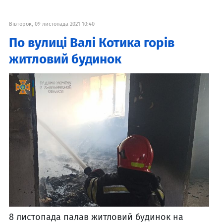
Вівторок, 09 листопада 2021 10:40
По вулиці Валі Котика горів
житловий будинок
8 листопада палав житловий будинок на