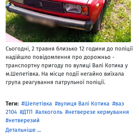
Сьогодні, 2 травня близько 12 години до поліції
надійшло повідомлення про дорожньо -
транспортну пригоду по вулиці Валі Котика у
м.Шепетівка. На місце події негайно виїхала
група реагування патрульної поліції.
Теги:
Шепетівка
вулиця Валі Котика
ваз
2104
ДТП
алкоголь
нетверезе кермування
нетверезий
Детальніше ...