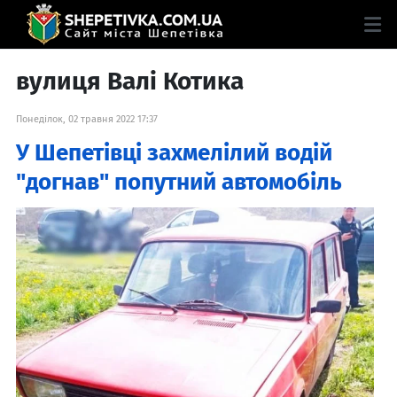
вулиця Валі Котика
Понеділок, 02 травня 2022 17:37
У Шепетівці захмелілий водій
"догнав" попутний автомобіль