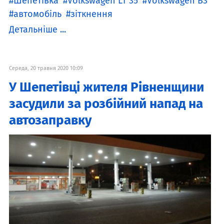
Шепетівка
Volkswagen LT 35
Volkswagen B3
автомобіль
зіткнення
Детальніше ...
Середа, 20 травня 2020 10:09
У Шепетівці жителя Рівненщини
засудили за розбійний напад на
автозаправку