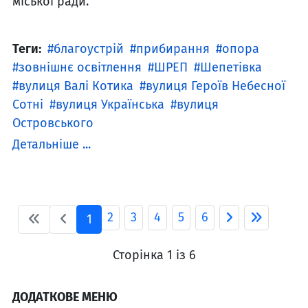
міської ради.
Теги:
благоустрій
прибирання
опора
зовнішнє освітлення
ШРЕП
Шепетівка
вулиця Валі Котика
вулиця Героїв Небесної
Сотні
вулиця Українська
вулиця
Островського
Детальніше ...
2
3
4
5
6
1
Сторінка 1 із 6
ДОДАТКОВЕ МЕНЮ