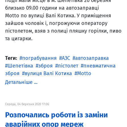
Події мали місце в м. Шепетівка 20 березня
близько 09.00 години на автозаправці
Motto по вулиці Валі Котика. У приміщення
зайшов чоловік і, погрожуючи оператору
пістолетом, взяв з полиці пляшку горілки, пиво
та цигарки.
Теги:
пограбування
АЗС
автозаправка
Шепетівка
зброя
пістолет
пневматична
зброя
вулиця Валі Котика
Motto
Детальніше ...
Середа, 04 березня 2020 17:06
Розпочались роботи із заміни
аварійних опор мереж