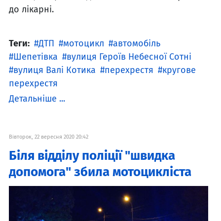
до лікарні.
Теги:
ДТП
мотоцикл
автомобіль
Шепетівка
вулиця Героїв Небесної Сотні
вулиця Валі Котика
перехрестя
кругове
перехрестя
Детальніше ...
Вівторок, 22 вересня 2020 20:42
Біля відділу поліції "швидка
допомога" збила мотоцикліста