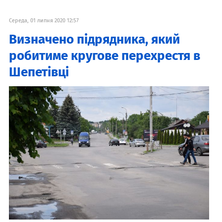
Середа, 01 липня 2020 12:57
Визначено підрядника, який
робитиме кругове перехрестя в
Шепетівці