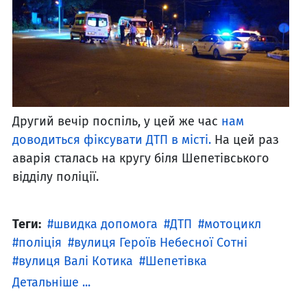
Другий вечір поспіль, у цей же час
нам
доводиться фіксувати ДТП в місті.
На цей раз
аварія сталась на кругу біля Шепетівського
відділу поліції.
Теги:
швидка допомога
ДТП
мотоцикл
поліція
вулиця Героїв Небесної Сотні
вулиця Валі Котика
Шепетівка
Детальніше ...