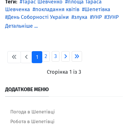
Теги:
Тарас Шевченко
площа Тараса
Шевченка
покладання квітів
Шепетівка
День Соборності України
злука
УНР
ЗУНР
Детальніше ...
2
3
1
Сторінка 1 із 3
ДОДАТКОВЕ МЕНЮ
Погода в Шепетівці
Робота в Шепетівці