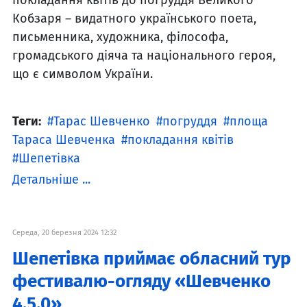
Кобзаря – видатного українського поета,
письменника, художника, філософа,
громадського діяча та національного героя,
що є символом України.
Теги:
Тарас Шевченко
погруддя
площа
Тараса Шевченка
покладання квітів
Шепетівка
Детальніше ...
Середа, 20 березня 2024 12:32
Шепетівка приймає обласний тур
фестивалю-огляду «Шевченко
4.5.0»