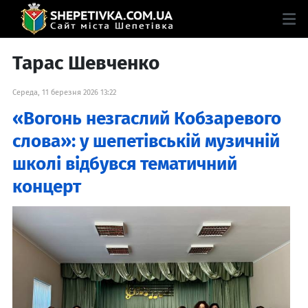
Тарас Шевченко
Середа, 11 березня 2026 13:22
«Вогонь незгаслий Кобзаревого
слова»: у шепетівській музичній
школі відбувся тематичний
концерт