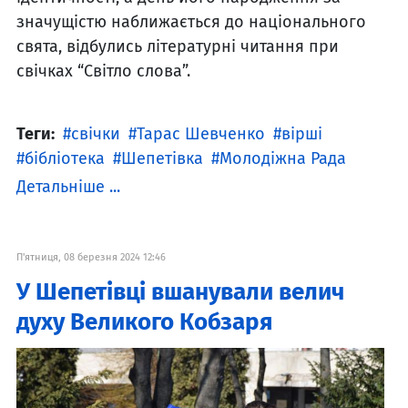
значущістю наближається до національного
свята, відбулись літературні читання при
свічках “Світло слова”.
Теги:
свічки
Тарас Шевченко
вірші
бібліотека
Шепетівка
Молодіжна Рада
Детальніше ...
П'ятниця, 08 березня 2024 12:46
У Шепетівці вшанували велич
духу Великого Кобзаря