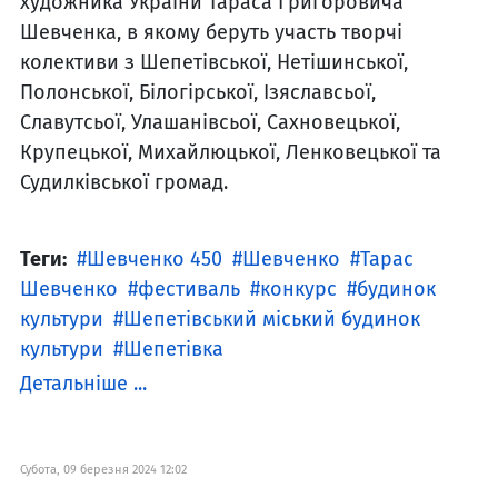
художника України Тараса Григоровича
Шевченка, в якому беруть участь творчі
колективи з Шепетівської, Нетішинської,
Полонської, Білогірcької, Ізяславсьої,
Славутсьої, Улашанівсьої, Сахновецької,
Крупецької, Михайлюцької, Ленковецької та
Судилківської громад.
Теги:
Шевченко 450
Шевченко
Тарас
Шевченко
фестиваль
конкурс
будинок
культури
Шепетівський міський будинок
культури
Шепетівка
Детальніше ...
Субота, 09 березня 2024 12:02