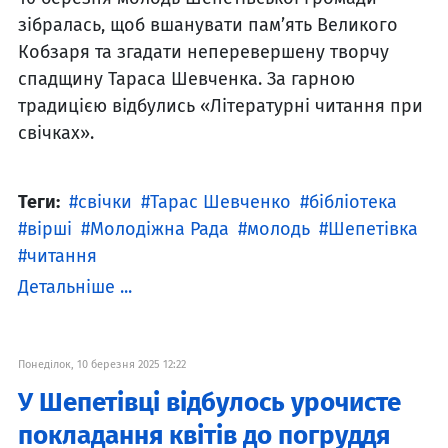
зібралась, щоб вшанувати пам’ять Великого
Кобзаря та згадати неперевершену творчу
спадщину Тараса Шевченка. За гарною
традицією відбулись «Літературні читання при
свічках».
Теги:
свічки
Тарас Шевченко
бібліотека
вірші
Молодіжна Рада
молодь
Шепетівка
читання
Детальніше ...
Понеділок, 10 березня 2025 12:22
У Шепетівці відбулось урочисте
покладання квітів до погруддя