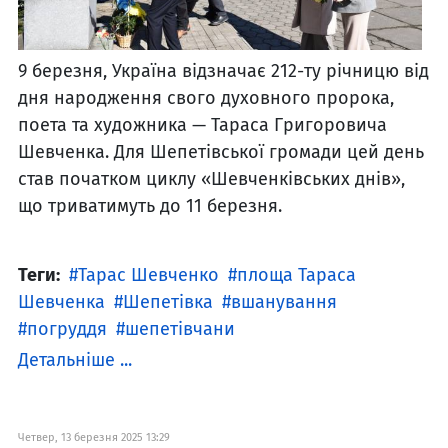
9 березня, Україна відзначає 212-ту річницю від
дня народження свого духовного пророка,
поета та художника — Тараса Григоровича
Шевченка. Для Шепетівської громади цей день
став початком циклу «Шевченківських днів»,
що триватимуть до 11 березня.
Теги:
Тарас Шевченко
площа Тараса
Шевченка
Шепетівка
вшанування
погруддя
шепетівчани
Детальніше ...
Четвер, 13 березня 2025 13:29