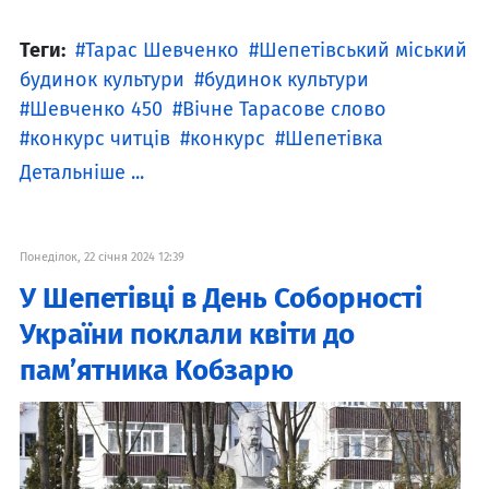
Теги:
Тарас Шевченко
Шепетівський міський
будинок культури
будинок культури
Шевченко 450
Вічне Тарасове слово
конкурс читців
конкурс
Шепетівка
Детальніше ...
Понеділок, 22 січня 2024 12:39
У Шепетівці в День Соборності
України поклали квіти до
пам’ятника Кобзарю