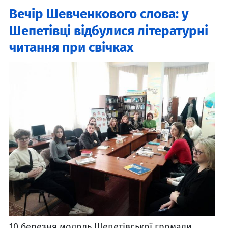
Вечір Шевченкового слова: у
Шепетівці відбулися літературні
читання при свічках
10 березня молодь Шепетівської громади