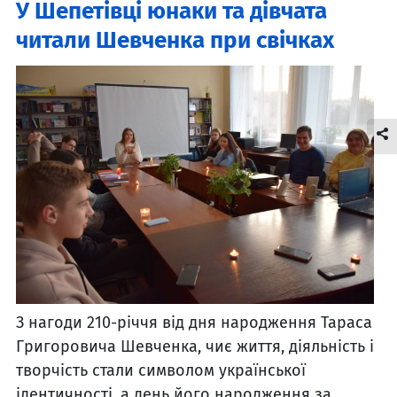
У Шепетівці юнаки та дівчата
читали Шевченка при свічках
З нагоди 210-річчя від дня народження Тараса
Григоровича Шевченка, чиє життя, діяльність і
творчість стали символом української
ідентичності, а день його народження за