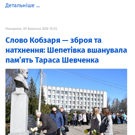
Детальніше ...
Понеділок, 09 березня 2026 15:55
Слово Кобзаря — зброя та
натхнення: Шепетівка вшанувала
пам’ять Тараса Шевченка