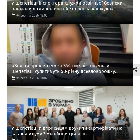
У Шепетівці інспектори Служби освітньої безпеки
нагадали дітям правила безпеки на канікулах...
04 серпня 2026, 18:02
«Зняття прокляття» за 354 тисячі гривень: у
Шепетівці судитимуть 50-річну псевдоворожку...
04 серпня 2026, 13:16
У Шепетівці підприємцям вручили сертифікати на
загальну суму 3 мільйони гривень...