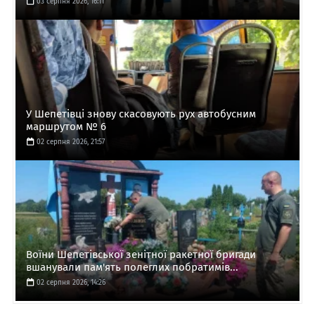
03 серпня 2026, 16:11
У Шепетівці знову скасовують рух автобусним
маршрутом № 6
02 серпня 2026, 21:57
Воїни Шепетівської зенітної ракетної бригади
вшанували пам'ять полеглих побратимів...
02 серпня 2026, 14:26