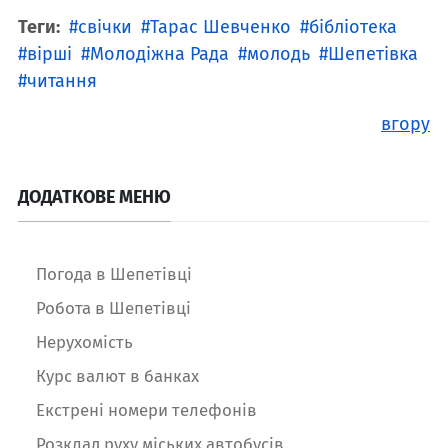
Теги:
свічки
Тарас Шевченко
бібліотека
вірші
Молодіжна Рада
молодь
Шепетівка
читання
вгору
ДОДАТКОВЕ МЕНЮ
Погода в Шепетівці
Робота в Шепетівці
Нерухомість
Курс валют в банках
Екстрені номери телефонів
Розклад руху міських автобусів