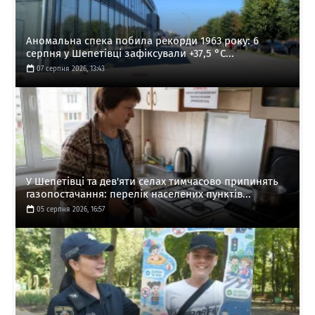
Аномальна спека побила рекорди 1963 року: 6
серпня у Шепетівці зафіксували +37,5 °C...
07 серпня 2026, 13:43
У Шепетівці та дев'яти селах тимчасово припинять
газопостачання: перелік населених пунктів...
05 серпня 2026, 16:57