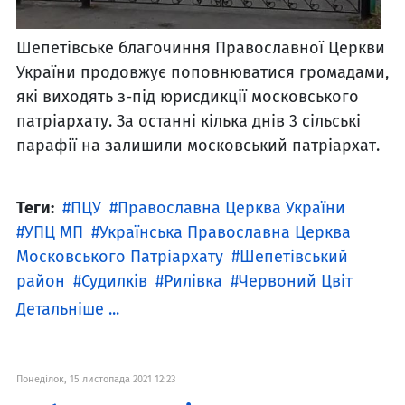
Шепетівське благочиння Православної Церкви
України продовжує поповнюватися громадами,
які виходять з-під юрисдикції московського
патріархату. За останні кілька днів 3 сільські
парафії на залишили московський патріархат.
Теги:
ПЦУ
Православна Церква України
УПЦ МП
Українська Православна Церква
Московського Патріархату
Шепетівський
район
Судилків
Рилівка
Червоний Цвіт
Детальніше ...
Понеділок, 15 листопада 2021 12:23