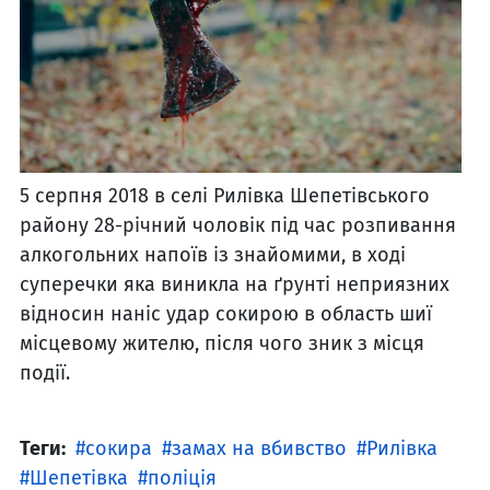
5 серпня 2018 в селі Рилівка Шепетівського
району 28-річний чоловік під час розпивання
алкогольних напоїв із знайомими, в ході
суперечки яка виникла на ґрунті неприязних
відносин наніс удар сокирою в область шиї
місцевому жителю, після чого зник з місця
події.
Теги:
сокира
замах на вбивство
Рилівка
Шепетівка
поліція