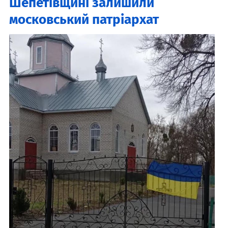
Шепетівщині залишили
московський патріархат