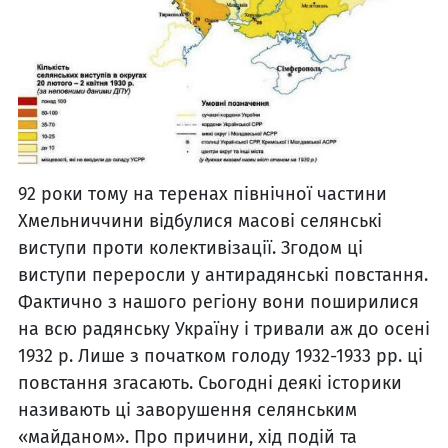
92 роки тому на теренах північної частини
Хмельниччини відбулися масові селянські
виступи проти колективізації. Згодом ці
виступи переросли у антирадянські повстання.
Фактично з нашого регіону вони поширилися
на всю радянську Україну і тривали аж до осені
1932 р. Лише з початком голоду 1932-1933 рр. ці
повстання згасають. Сьогодні деякі історики
називають ці заворушення селянським
«майданом». Про причини, хід подій та