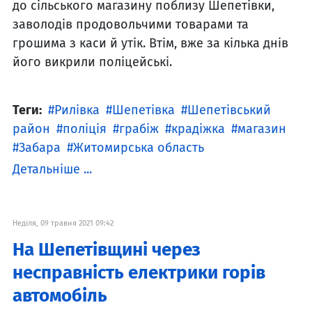
до сільського магазину поблизу Шепетівки,
заволодів продовольчими товарами та
грошима з каси й утік. Втім, вже за кілька днів
його викрили поліцейські.
Теги:
Рилівка
Шепетівка
Шепетівський
район
поліція
грабіж
крадіжка
магазин
Забара
Житомирська область
Детальніше ...
Неділя, 09 травня 2021 09:42
На Шепетівщині через
несправність електрики горів
автомобіль