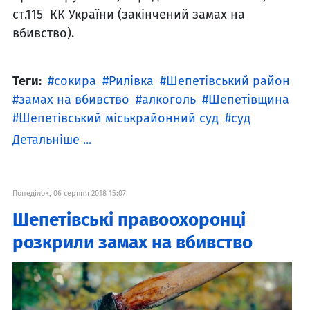
ст.115 КК України (закінчений замах на
вбивство).
Теги:
сокира
Рилівка
Шепетівський район
замах на вбивство
алкоголь
Шепетівщина
Шепетівський міськрайонний суд
суд
Детальніше ...
Понеділок, 06 серпня 2018 15:07
Шепетівські правоохоронці
розкрили замах на вбивство