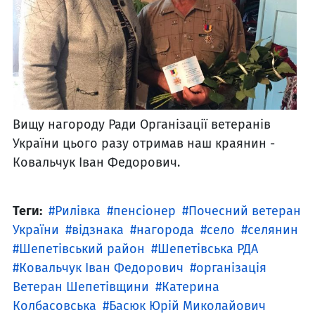
Вищу нагороду Ради Організації ветеранів
України цього разу отримав наш краянин -
Ковальчук Іван Федорович.
Теги:
Рилівка
пенсіонер
Почесний ветеран
України
відзнака
нагорода
село
селянин
Шепетівський район
Шепетівська РДА
Ковальчук Іван Федорович
організація
Ветеран Шепетівщини
Катерина
Колбасовська
Басюк Юрій Миколайович