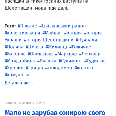
наслідки антиколгоспних виступів на
Шепетівщині мова піде далі.
Теги:
Плужне
Ізяславський район
колективізація
Майдан
історія
історія
України
історія Шепетівщини
Нучпали
Поляна
Цмівка
Жилинці
Рожичне
Білопіль
Онишківці
Марківці
Ленківці
МайданВила
Рилівка
Судимонт
Судилків
Хролин
Гриців
голодомор
колгосп
комуністи
Детальніше ...
Вівторок, 30 жовтня 2018 19:15
Мало не зарубав сокирою свого