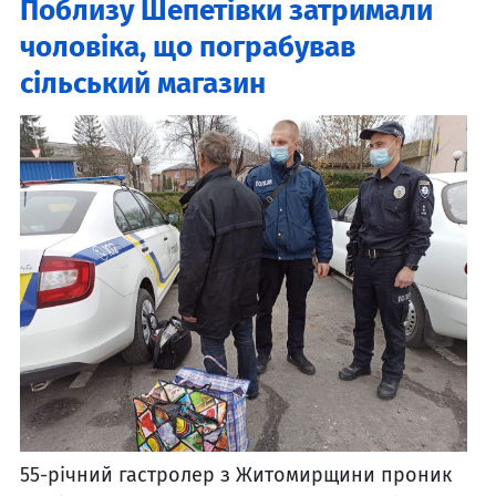
Поблизу Шепетівки затримали
чоловіка, що пограбував
сільський магазин
55-річний гастролер з Житомирщини проник