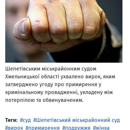
Шепетівським міськрайонним судом
Хмельницької області ухвалено вирок, яким
затверджено угоду про примирення у
кримінальному провадженні, укладену між
потерпілою та обвинуваченим.
Теги:
суд
Шепетівський міськрайонний суд
вирок
примирення
подружжя
жінка