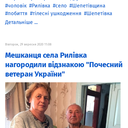
чоловік
Рилівка
село
Шепетівщина
побиття
тілесні ушкодження
Шепетівка
Детальніше ...
Вівторок, 29 вересня 2020 11:08
Мешканця села Рилівка
нагородили відзнакою "Почесний
ветеран України"