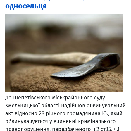
односельця
До Шепетівського міськрайонного суду
Хмельницької області надійшов обвинувальний
акт відносно 28 річного громадянина Ю., який
обвинувачується у вчиненні кримінального
правопорушення, передбаченого ч.2 ст.15, ч.1