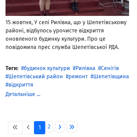
15 жовтня, У селі Рилівка, що у Шепетівському
районі, відбулось урочисте відкриття
оновленого будинку культури. Про це
повідомила прес служба Шепетівської РДА.
Теги:
будинок культури
Рилівка
Сенігів
Шепетівський район
ремонт
Шепетівщина
відкриття
Детальніше ...
2
1