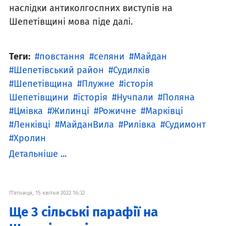
наслідки антиколгоспних виступів на
Шепетівщині мова піде далі.
Теги:
повстання
селяни
Майдан
Шепетівський район
Судилків
Шепетівщина
Плужне
історія
Шепетівщини
історія
Нучпали
Поляна
Цмівка
Жилинці
Рожичне
Марківці
Ленківці
МайданВила
Рилівка
Судимонт
Хролин
Детальніше ...
П'ятниця, 15 квітня 2022 16:32
Ще 3 сільські парафії на