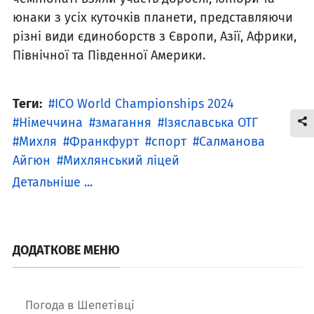
юнаки з усіх куточків планети, представляючи
різні види єдиноборств з Європи, Азії, Африки,
Північної та Південної Америки.
Теги:
ICO World Championships 2024
Німеччина
змагання
Ізяславська ОТГ
Михля
Франкфурт
спорт
Салманова
Айгюн
Михлянський ліцей
Детальніше ...
ДОДАТКОВЕ МЕНЮ
Погода в Шепетівці