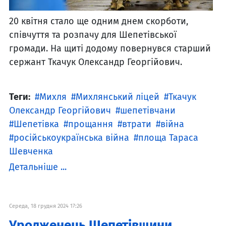
20 квітня стало ще одним днем скорботи,
співчуття та розпачу для Шепетівської
громади. На щиті додому повернувся старший
сержант Ткачук Олександр Георгійович.
Теги:
Михля
Михлянський ліцей
Ткачук
Олександр Георгійович
шепетівчани
Шепетівка
прощання
втрати
війна
російськоукраїнська війна
площа Тараса
Шевченка
Детальніше ...
Середа, 18 грудня 2024 17:26
Уродженець Шепетівщини