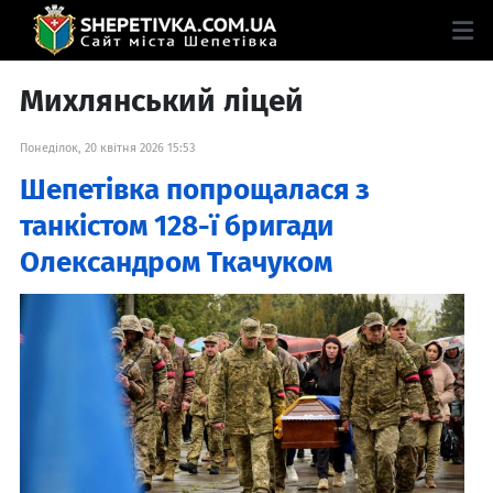
Михлянський ліцей
Понеділок, 20 квітня 2026 15:53
Шепетівка попрощалася з
танкістом 128-ї бригади
Олександром Ткачуком