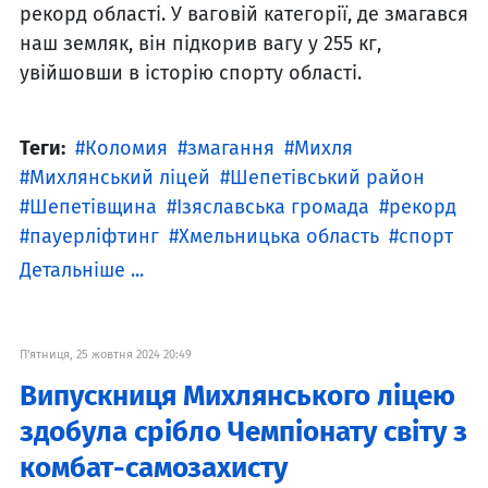
рекорд області. У ваговій категорії, де змагався
наш земляк, він підкорив вагу у 255 кг,
увійшовши в історію спорту області.
Теги:
Коломия
змагання
Михля
Михлянський ліцей
Шепетівський район
Шепетівщина
Ізяславська громада
рекорд
пауерліфтинг
Хмельницька область
спорт
Детальніше ...
П'ятниця, 25 жовтня 2024 20:49
Випускниця Михлянського ліцею
здобула срібло Чемпіонату світу з
комбат-самозахисту