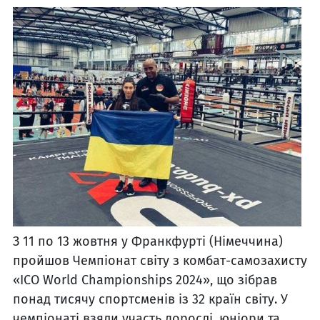
З 11 по 13 жовтня у Франкфурті (Німеччина)
пройшов Чемпіонат світу з комбат-самозахисту
«ICO World Championships 2024», що зібрав
понад тисячу спортсменів із 32 країн світу. У
чемпіонаті взяли участь дорослі, юніори та