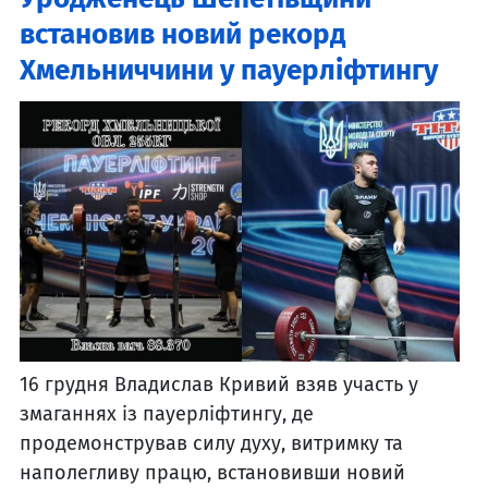
встановив новий рекорд
Хмельниччини у пауерліфтингу
16 грудня Владислав Кривий взяв участь у
змаганнях із пауерліфтингу, де
продемонстрував силу духу, витримку та
наполегливу працю, встановивши новий