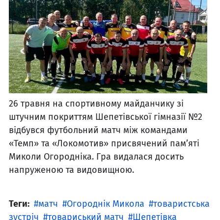
26 травня на спортивному майданчику зі
штучним покриттям Шепетівської гімназії №2
відбувся футбольний матч між командами
«Темп» та «Локомотив» присвячений пам’яті
Миколи Огородніка. Гра видалася досить
напруженою та видовищною.
Теги:
матч
Огороднік Микола
товаристська
зустріч
товариський матч
Шепетівка