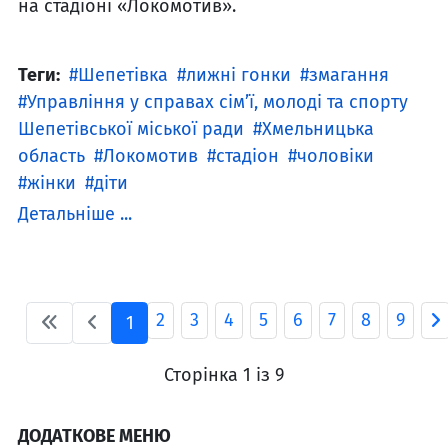
на стадіоні «Локомотив».
Теги:
Шепетівка
лижні гонки
змагання
Управління у справах сім’ї, молоді та спорту
Шепетівської міської ради
Хмельницька
область
Локомотив
стадіон
чоловіки
жінки
діти
Детальніше ...
2
3
4
5
6
7
8
9
1
Сторінка 1 із 9
ДОДАТКОВЕ МЕНЮ