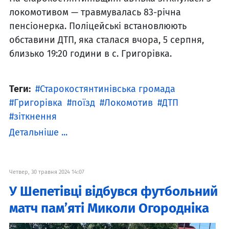
локомотивом — травмувалась 83-річна
пенсіонерка. Поліцейські встановлюють
обставини ДТП, яка сталася вчора, 5 серпня,
близько 19:20 години в с. Григорівка.
Теги:
Старокостянтинівська громада
Григорівка
поїзд
Локомотив
ДТП
зіткнення
Детальніше ...
Четвер, 30 травня 2024 14:07
У Шепетівці відбувся футбольний
матч пам’яті Миколи Огородніка