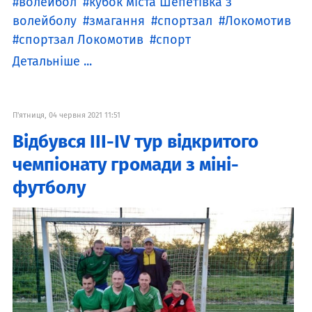
волейбол
кубок міста Шепетівка з
волейболу
змагання
спортзал
Локомотив
спортзал Локомотив
спорт
Детальніше ...
П'ятниця, 04 червня 2021 11:51
Відбувся ІІІ-ІV тур відкритого
чемпіонату громади з міні-
футболу