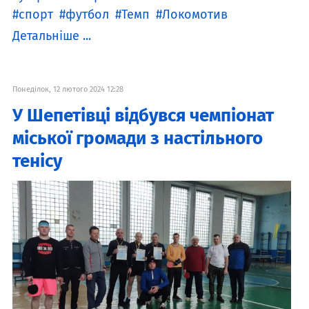
спорт
футбол
Темп
Локомотив
Детальніше ...
Понеділок, 12 лютого 2024 12:28
У Шепетівці відбувся чемпіонат
міської громади з настільного
тенісу