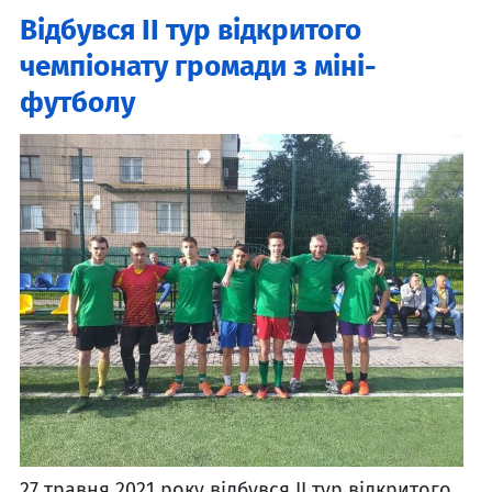
Відбувся ІІ тур відкритого
чемпіонату громади з міні-
футболу
27 травня 2021 року відбувся ІІ тур відкритого