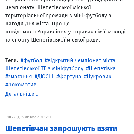
чемпіонату Шепетівської міської
територіальної громади з міні-футболу з
нагоди Дня міста. Про це
повідомило Управління у справах сім’ї, молоді
та спорту Шепетівської міської ради.
Теги:
футбол
відкритий чемпіонат міста
Шепетівської ТГ з мініфутболу
Шепетівка
змагання
ДЮСШ
Фортуна
Цукровик
Локомотив
Детальніше ...
П'ятниця, 19 лютого 2021 12:11
Шепетівчан запрошують взяти