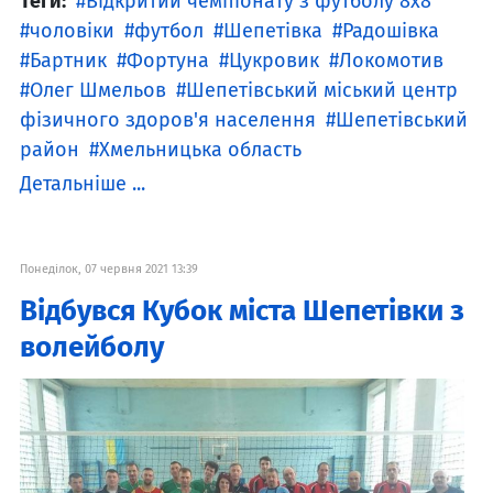
Теги:
Відкритий чемпіонату з футболу 8х8
чоловіки
футбол
Шепетівка
Радошівка
Бартник
Фортуна
Цукровик
Локомотив
Олег Шмельов
Шепетівський міський центр
фізичного здоров'я населення
Шепетівський
район
Хмельницька область
Детальніше ...
Понеділок, 07 червня 2021 13:39
Відбувся Кубок міста Шепетівки з
волейболу