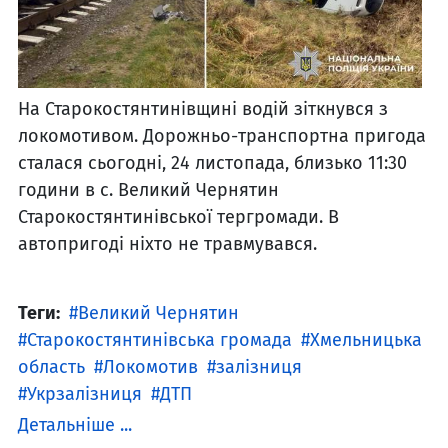
На Старокостянтинівщині водій зіткнувся з
локомотивом. Дорожньо-транспортна пригода
сталася сьогодні, 24 листопада, близько 11:30
години в с. Великий Чернятин
Старокостянтинівської тергромади. В
автопригоді ніхто не травмувався.
Теги:
Великий Чернятин
Старокостянтинівська громада
Хмельницька
область
Локомотив
залізниця
Укрзалізниця
ДТП
Детальніше ...