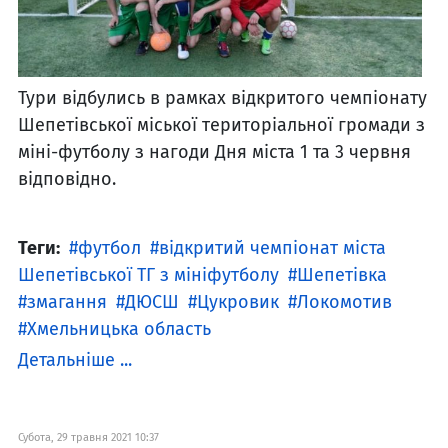
Тури відбулись в рамках відкритого чемпіонату
Шепетівської міської територіальної громади з
міні-футболу з нагоди Дня міста 1 та 3 червня
відповідно.
Теги:
футбол
відкритий чемпіонат міста
Шепетівської ТГ з мініфутболу
Шепетівка
змагання
ДЮСШ
Цукровик
Локомотив
Хмельницька область
Детальніше ...
Субота, 29 травня 2021 10:37