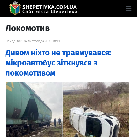
Локомотив
Понеділок, 24 листопада 2025 18:11
Дивом ніхто не травмувався:
мікроавтобус зіткнувся з
локомотивом