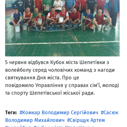
5 червня відбувся Кубок міста Шепетівки з
волейболу серед чоловічих команд з нагоди
святкування Дня міста. Про це
повідомило Управління у справах сім’ї, молоді
та спорту Шепетівської міської ради.
Теги:
Комкар Володимир Сергійович
Сасюк
Володимир Михайлович
Свірщук Артем