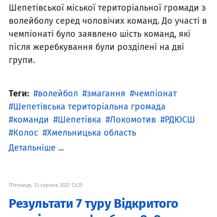
Шепетівської міської територіальної громади з
волейболу серед чоловічих команд. До участі в
чемпіонаті було заявлено шість команд, які
після жеребкування були розділені на дві
групи.
Теги:
волейбол
змагання
чемпіонат
Шепетівська територіальна громада
команди
Шепетівка
Локомотив
РДЮСШ
Колос
Хмельницька область
Детальніше ...
П'ятниця, 13 серпня 2021 12:25
Результати 7 туру Відкритого