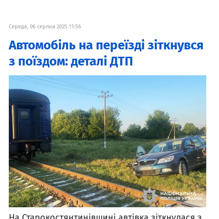
Середа, 06 серпня 2025 11:56
Автомобіль на переїзді зіткнувся
з поїздом: деталі ДТП
На Старокостянтинівщині автівка зіткнулася з