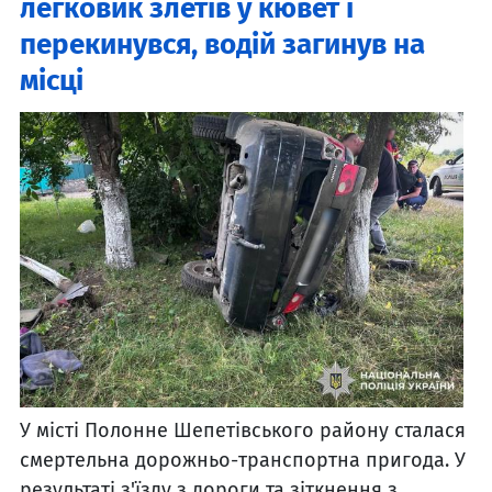
легковик злетів у кювет і
перекинувся, водій загинув на
місці
У місті Полонне Шепетівського району сталася
смертельна дорожньо-транспортна пригода. У
результаті з'їзду з дороги та зіткнення з