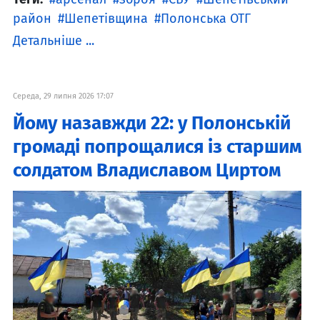
район
Шепетівщина
Полонська ОТГ
Детальніше ...
Середа, 29 липня 2026 17:07
Йому назавжди 22: у Полонській
громаді попрощалися із старшим
солдатом Владиславом Циртом