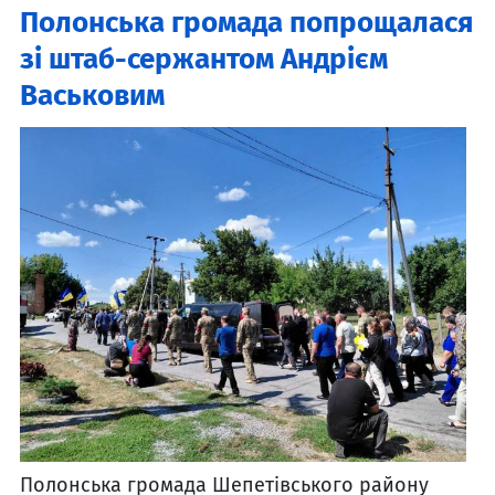
Полонська громада попрощалася
зі штаб-сержантом Андрієм
Васьковим
Полонська громада Шепетівського району