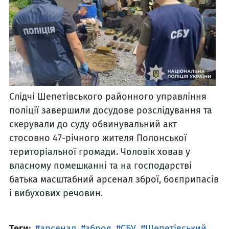
Слідчі Шепетівського районного управління
поліції завершили досудове розслідування та
скерували до суду обвинувальний акт
стосовно 47-річного жителя Полонської
територіальної громади. Чоловік ховав у
власному помешканні та на господарстві
батька масштабний арсенал зброї, боєприпасів
і вибухових речовин.
Теги:
арсенал
зброя
СБУ
Шепетівський