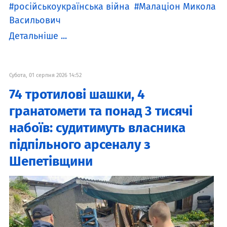
російськоукраїнська війна
Малаціон Микола
Васильович
Детальніше ...
Субота, 01 серпня 2026 14:52
74 тротилові шашки, 4
гранатомети та понад 3 тисячі
набоїв: судитимуть власника
підпільного арсеналу з
Шепетівщини