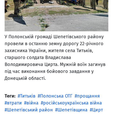
У Полонській громаді Шепетівського району
провели в останню земну дорогу 22-річного
захисника України, жителя села Титьків,
старшого солдата Владислава
Володимировича Цирта. Мужній воїн загинув
під час виконання бойового завдання у
Донецькій області.
Теги:
Титьків
Полонська ОТГ
прощання
втрати
війна
російськоукраїнська війна
Шепетівський район
Шепетівщина
Цирт