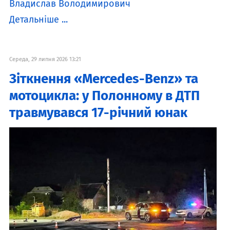
Владислав Володимирович
Детальніше ...
Середа, 29 липня 2026 13:21
Зіткнення «Mercedes-Benz» та
мотоцикла: у Полонному в ДТП
травмувався 17-річний юнак