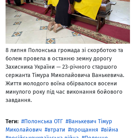
8 липня Полонська громада зі скорботою та
болем провела в останню земну дорогу
Захисника України — 23-річного старшого
сержанта Тімура Миколайовича Ванькевича.
Життя молодого воїна обірвалося восени
минулого року під час виконання бойового
завдання.
Теги:
Полонська ОТГ
Ванькевич Тімур
Миколайович
втрати
прощання
війна