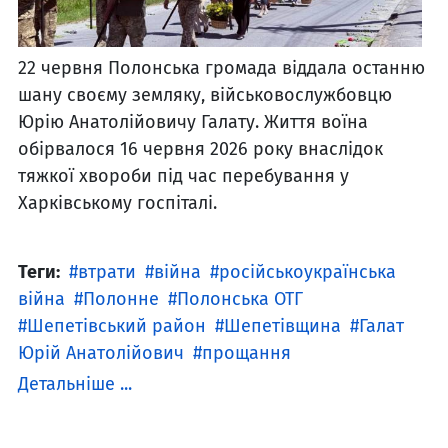
22 червня Полонська громада віддала останню
шану своєму земляку, військовослужбовцю
Юрію Анатолійовичу Галату. Життя воїна
обірвалося 16 червня 2026 року внаслідок
тяжкої хвороби під час перебування у
Харківському госпіталі.
Теги:
втрати
війна
російськоукраїнська
війна
Полонне
Полонська ОТГ
Шепетівський район
Шепетівщина
Галат
Юрій Анатолійович
прощання
Детальніше ...