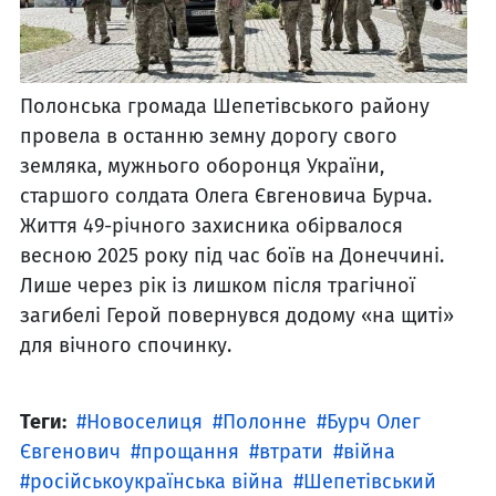
Полонська громада Шепетівського району
провела в останню земну дорогу свого
земляка, мужнього оборонця України,
старшого солдата Олега Євгеновича Бурча.
Життя 49-річного захисника обірвалося
весною 2025 року під час боїв на Донеччині.
Лише через рік із лишком після трагічної
загибелі Герой повернувся додому «на щиті»
для вічного спочинку.
Теги:
Новоселиця
Полонне
Бурч Олег
Євгенович
прощання
втрати
війна
російськоукраїнська війна
Шепетівський