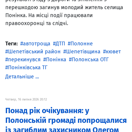
перешкодою загинув молодий житель селища
Понінка. На місці події працювали
правоохоронці та слідчі.
Теги:
автотроща
ДТП
Полонне
Шепетівський район
Шепетівщина
кювет
перекинувся
Понінка
Полонська ОТГ
Понінківська ТГ
Детальніше ...
Четвер, 16 липня 2026 20:12
Понад рік очікування: у
Полонській громаді попрощалися
із загиблим захисником Олегом