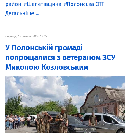
район
Шепетівщина
Полонська ОТГ
Детальніше ...
Середа, 15 липня 2026 14:27
У Полонській громаді
попрощалися з ветераном ЗСУ
Миколою Козловським