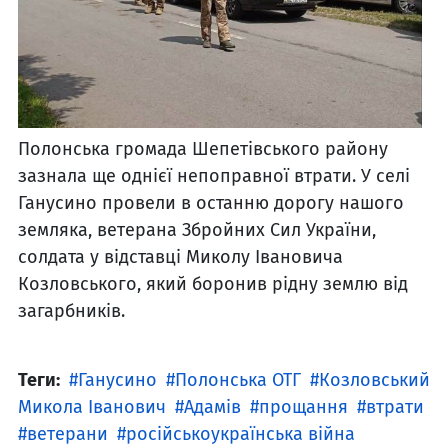
Полонська громада Шепетівського району
зазнала ще однієї непоправної втрати. У селі
Ганусино провели в останню дорогу нашого
земляка, ветерана Збройних Сил України,
солдата у відставці Миколу Івановича
Козловського, який боронив рідну землю від
загарбників.
Теги:
Ганусино
Полонська ОТГ
Козловський
Микола Іванович
Адамів
прощання
втрати
ветерани
російськоукраїнська війна