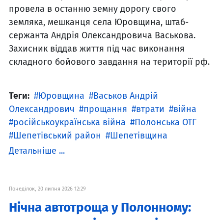
провела в останню земну дорогу свого
земляка, мешканця села Юровщина, штаб-
сержанта Андрія Олександровича Васькова.
Захисник віддав життя під час виконання
складного бойового завдання на території рф.
Теги:
Юровщина
Васьков Андрій
Олександрович
прощання
втрати
війна
російськоукраїнська війна
Полонська ОТГ
Шепетівський район
Шепетівщина
Детальніше ...
Понеділок, 20 липня 2026 12:29
Нічна автотроща у Полонному: