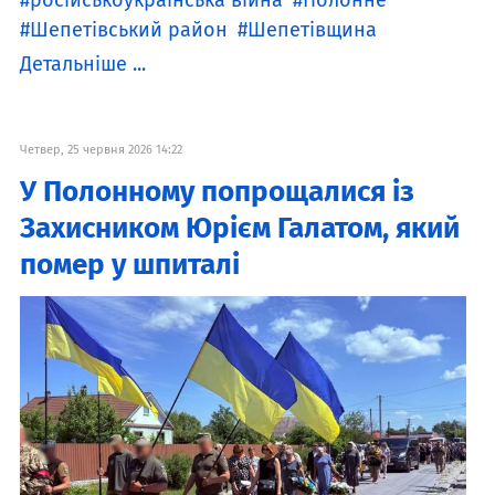
російськоукраїнська війна
Полонне
Шепетівський район
Шепетівщина
Детальніше ...
Четвер, 25 червня 2026 14:22
У Полонному попрощалися із
Захисником Юрієм Галатом, який
помер у шпиталі