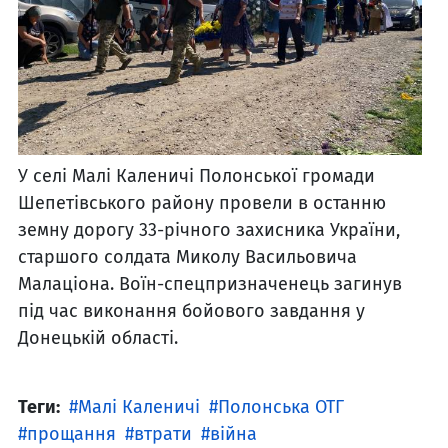
У селі Малі Каленичі Полонської громади
Шепетівського району провели в останню
земну дорогу 33-річного захисника України,
старшого солдата Миколу Васильовича
Малаціона. Воїн-спецпризначенець загинув
під час виконання бойового завдання у
Донецькій області.
Теги:
Малі Каленичі
Полонська ОТГ
прощання
втрати
війна