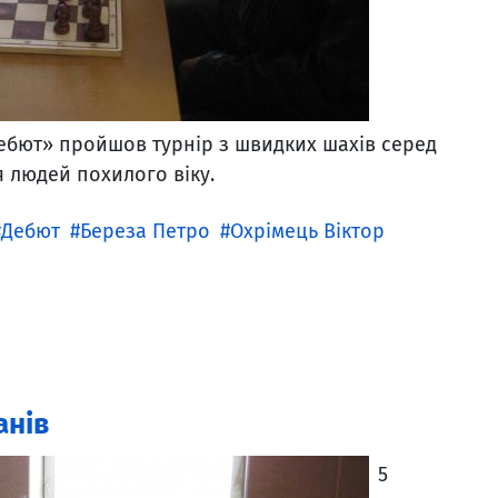
ебют» пройшов турнір з швидких шахів серед
 людей похилого віку.
Дебют
Береза Петро
Охрімець Віктор
анів
5