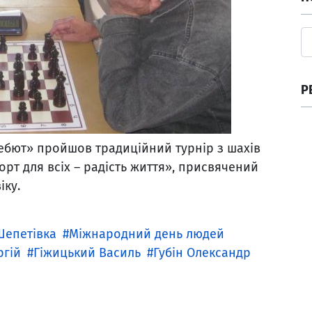
Р
ебют» пройшов традиційний турнір з шахів
орт для всіх – радість життя», присвячений
іку.
Шепетівка
Міжнародний день людей
ргій
Гіжицький Василь
Губін Олександр