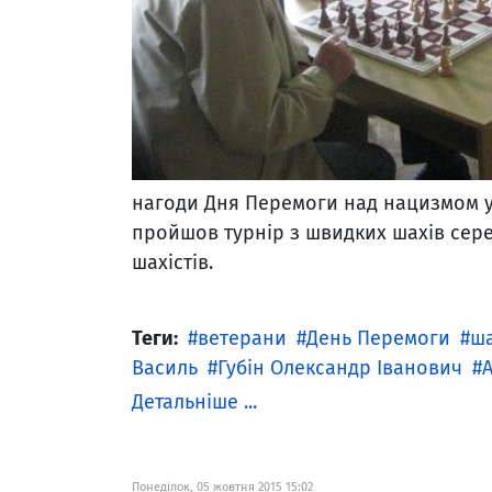
нагоди Дня Перемоги над нацизмом у
пройшов турнір з швидких шахів серед
шахістів.
Теги:
ветерани
День Перемоги
ш
Василь
Губін Олександр Іванович
Детальніше ...
Понеділок, 05 жовтня 2015 15:02