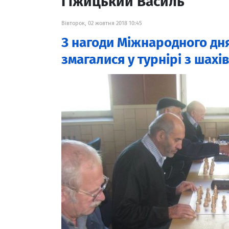
Гіжицький Василь
Вівторок, 02 жовтня 2018 10:45
З нагоди Міжнародного дн
змагалися у турнірі з шахів