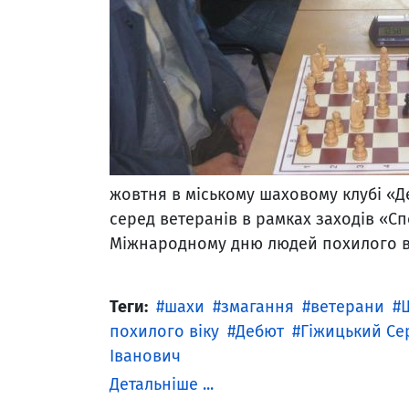
жовтня в міському шаховому клубі «Д
серед ветеранів в рамках заходів «Сп
Міжнародному дню людей похилого в
Теги:
шахи
змагання
ветерани
похилого віку
Дебют
Гіжицький Се
Іванович
Детальніше ...