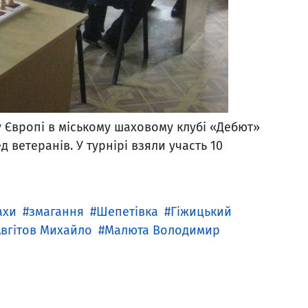
 Європі в міському шаховому клубі «Дебют»
 ветеранів. У турнірі взяли участь 10
ахи
змагання
Шепетівка
Гіжицький
Авгітов Михайло
Малюта Володимир