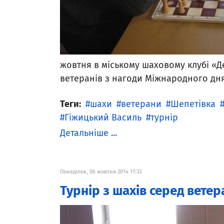
жовтня в міському шаховому клубі «Д
ветеранів з нагоди Міжнародного дня
Теги:
шахи
ветерани
Шепетівка
Гіжицький Василь
турнір
Детальніше ...
Понеділок, 06 жовтня 2014 17:33
Турнір з шахів серед ветер