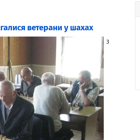
галися ветерани у шахах
З