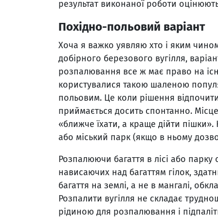
результат виконаної роботи оцінюють
Похідно-польовий варіант
Хоча я важко уявляю хто і яким чином
добірного березового вугілля, варіан
розпалювання все ж має право на існ
користувалися такою шаленою популя
польовим. Це коли рішення відпочит
приймається досить спонтанно. Місц
«ближче їхати, а краще дійти пішки».
або міський парк (якщо в ньому дозв
Розпалюючи багаття в лісі або парку
нависаючих над багаттям гілок, здат
багаття на землі, а не в мангалі, обкл
Розпалити вугілля не складає труднощі
рідиною для розпалювання і підпаліт