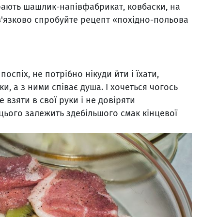
рають шашлик-напівфабрикат, ковбаски, на
ов'язково спробуйте рецепт «похідно-польова
поспіх, не потрібно нікуди йти і їхати,
и, а з ними співає душа. І хочеться чогось
 взяти в свої руки і не довіряти
 цього залежить здебільшого смак кінцевої