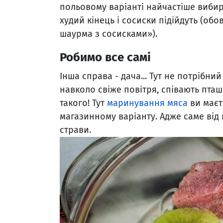
польовому варіанті найчастіше виби
худий кінець і сосиски підійдуть (об
шаурма з сосисками»).
Робимо все самі
Інша справа - дача... Тут не потрібний 
навколо свіже повітря, співають пташк
такого! Тут
маринування мяса
ви маєте
магазинному варіанту. Адже саме від
страви.