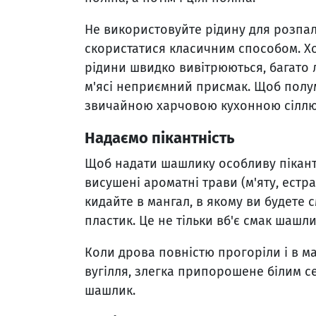
Не використовуйте рідину для розпал
скористатися класичним способом. Х
рідини швидко вивітрюються, багато 
м'ясі неприємний присмак. Щоб полу
звичайною харчовою кухонною сіллю,
Надаємо пікантність
Щоб надати шашлику особливу пікантн
висушені ароматні трави (м'яту, естра
кидайте в мангал, в якому ви будете
пластик. Це не тільки вб'є смак шашл
Коли дрова повністю прогоріли і в м
вугілля, злегка припорошене білим с
шашлик.