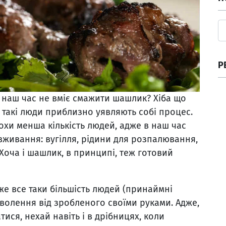
Р
 в наш час не вміє смажити шашлик? Хіба що
 і такі люди приблизно уявляють собі процес.
охи менша кількість людей, адже в наш час
вживання: вугілля, рідини для розпалювання,
 Хоча і шашлик, в принципі, теж готовий
же все таки більшість людей (принаймні
оволення від зробленого своїми руками. Адже,
ися, нехай навіть і в дрібницях, коли