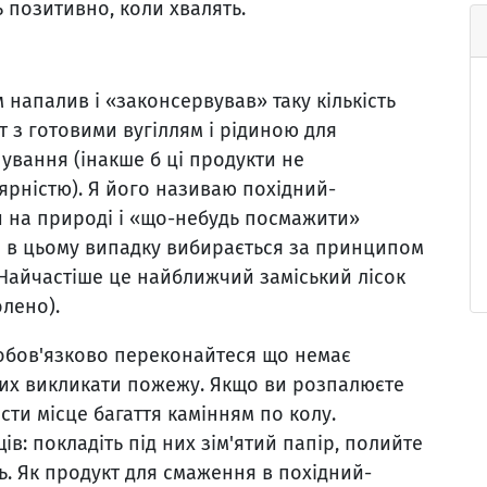
 позитивно, коли хвалять.
 напалив і «законсервував» таку кількість
т з готовими вугіллям і рідиною для
ування (інакше б ці продукти не
рністю). Я його називаю похідний-
и на природі і «що-небудь посмажити»
е в цьому випадку вибирається за принципом
 Найчастіше це найближчий заміський лісок
олено).
 обов'язково переконайтеся що немає
них викликати пожежу. Якщо ви розпалюєте
асти місце багаття камінням по колу.
в: покладіть під них зім'ятий папір, полийте
ь. Як продукт для смаження в похідний-