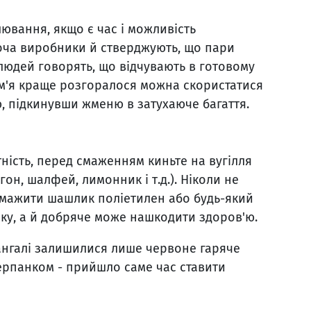
ювання, якщо є час і можливість
оча виробники й стверджують, що пари
людей говорять, що відчувають в готовому
м'я краще розгоралося можна скористатися
 підкинувши жменю в затухаюче багаття.
ість, перед смаженням киньте на вугілля
гон, шалфей, лимонник і т.д.). Ніколи не
 смажити шашлик поліетилен або будь-який
ику, а й добряче може нашкодити здоров'ю.
ангалі залишилися лише червоне гаряче
ерпанком - прийшло саме час ставити