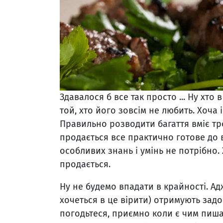
Здавалося б все так просто ... Ну хто
той, хто його зовсім не любить. Хоча
Правильно розводити багаття вміє тр
продається все практично готове до 
особливих знань і умінь не потрібно.
продається.
Ну не будемо впадати в крайності. Ад
хочеться в це вірити) отримують зад
погодьтеся, приємно коли є чим пишат