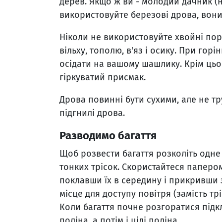
дерев. Якщо ж ви - молодий дачник (ну
використовуйте березові дрова, вони
Ніколи не використовуйте хвойні поро
вільху, тополю, в'яз і осику. При гор
осідати на вашому шашлику. Крім ць
гіркуватий присмак.
Дрова повинні бути сухими, але не тр
підгнилі дрова.
Разводимо багаття
Щоб розвести багаття розколіть одне 
тонких трісок. Скористайтеся паперо
поклавши їх в середину і прикривши з
місце для доступу повітря (замість тр
Коли багаття почне розгоратися підкл
поліна, а потім і цілі поліна.