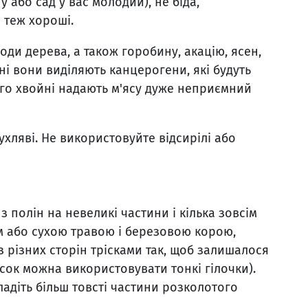
 або сад у вас молодий), не біда,
 теж хороші.
ди дерева, а також горобину, акацію, ясен,
інні вони виділяють канцерогени, які будуть
ого хвойні надають м'ясу дуже неприємний
ухляві. Не використовуйте відсирілі або
з полін на невеликі частини і кілька зовсім
м або сухою травою і березовою корою,
 різних сторін трісками так, щоб залишалося
ісок можна використовувати тонкі гілочки).
адіть більш товсті частини розколотого