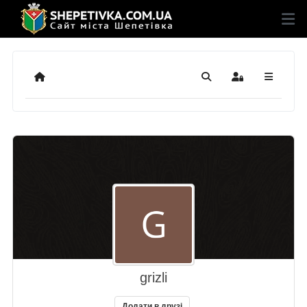
Додому
Пошук
Sign In
grizli
Додати в друзі