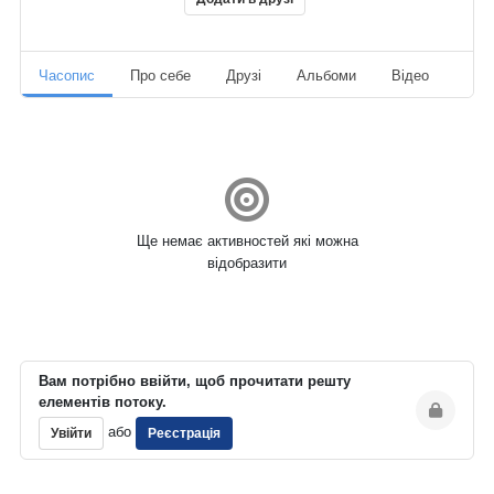
Часопис
Про себе
Друзі
Альбоми
Відео
Ауд
Ще немає активностей які можна
відобразити
Вам потрібно ввійти, щоб прочитати решту
елементів потоку.
або
Увійти
Реєстрація