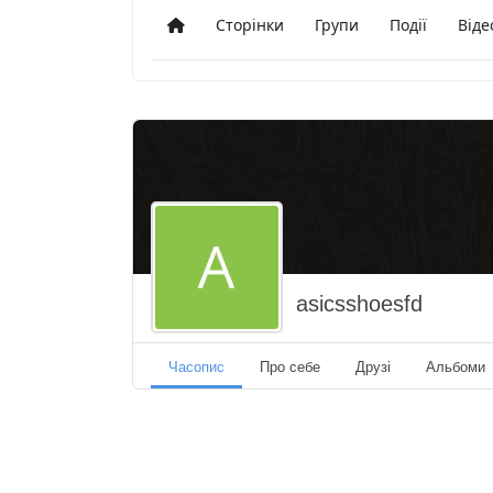
Сторінки
Групи
Події
Віде
Додому
asicsshoesfd
Часопис
Про себе
Друзі
Альбоми