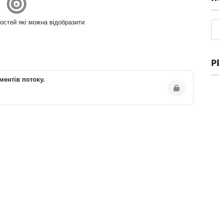
остей які можна відобразити
Р
ментів потоку.