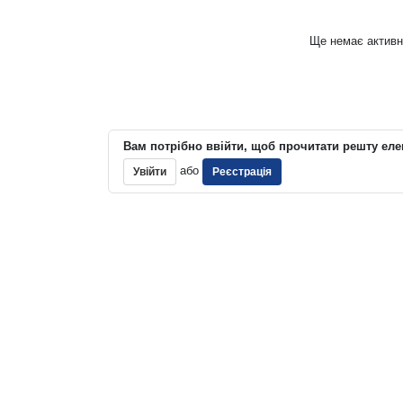
Ще немає активн
Вам потрібно ввійти, щоб прочитати решту еле
або
Увійти
Реєстрація