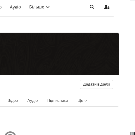
о
Аудіо
Більше
Пошук
Sign In
Додати в друзі
Відео
Аудіо
Підписники
Ще
П