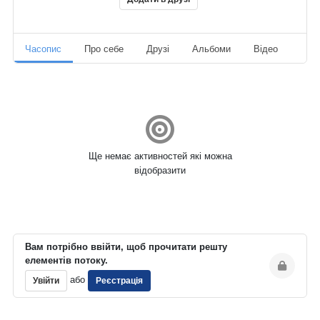
Часопис
Про себе
Друзі
Альбоми
Відео
Ауд
Ще немає активностей які можна
відобразити
Вам потрібно ввійти, щоб прочитати решту
елементів потоку.
або
Увійти
Реєстрація