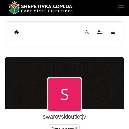
Додому
Пошук
Sign In
swarovskioutletjv
Додати в друзі