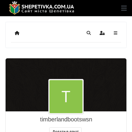
Додому
Пошук
Sign In
timberlandbootswsn
Додати в друзі