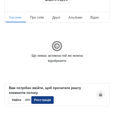
Часопис
Про себе
Друзі
Альбоми
Відео
Ауд
Ще немає активностей які можна
відобразити
Вам потрібно ввійти, щоб прочитати решту
елементів потоку.
або
Увійти
Реєстрація