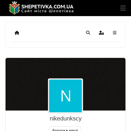
Додому
Пошук
Sign In
nikedunkscy
Додати в друзі