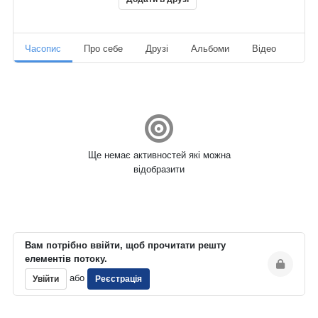
Часопис
Про себе
Друзі
Альбоми
Відео
Ауд
Ще немає активностей які можна
відобразити
Вам потрібно ввійти, щоб прочитати решту
елементів потоку.
або
Увійти
Реєстрація