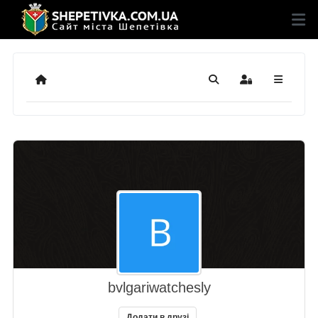
Додому
Пошук
Sign In
bvlgariwatchesly
Додати в друзі