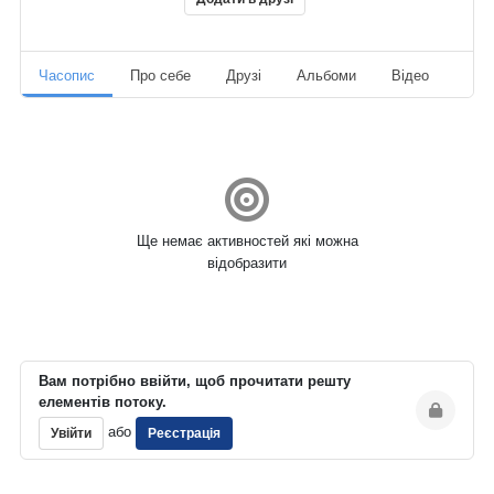
Часопис
Про себе
Друзі
Альбоми
Відео
Ауд
Ще немає активностей які можна
відобразити
Вам потрібно ввійти, щоб прочитати решту
елементів потоку.
або
Увійти
Реєстрація