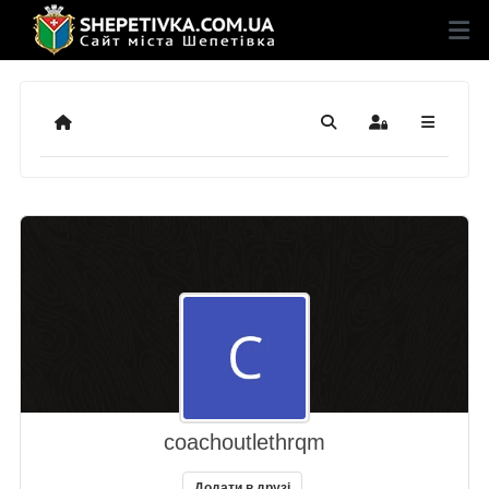
Додому
Пошук
Sign In
coachoutlethrqm
Додати в друзі