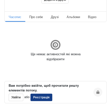
Часопис
Про себе
Друзі
Альбоми
Відео
Ауд
Ще немає активностей які можна
відобразити
Вам потрібно ввійти, щоб прочитати решту
елементів потоку.
або
Увійти
Реєстрація