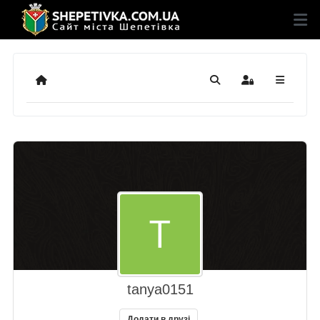
Додому
Пошук
Sign In
tanya0151
Додати в друзі