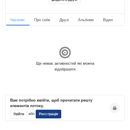
Часопис
Про себе
Друзі
Альбоми
Відео
Ауд
Ще немає активностей які можна
відобразити
Вам потрібно ввійти, щоб прочитати решту
елементів потоку.
або
Увійти
Реєстрація